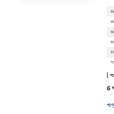
R
W
Re
Ma
P
বি
পণ্
6 
পণ্য