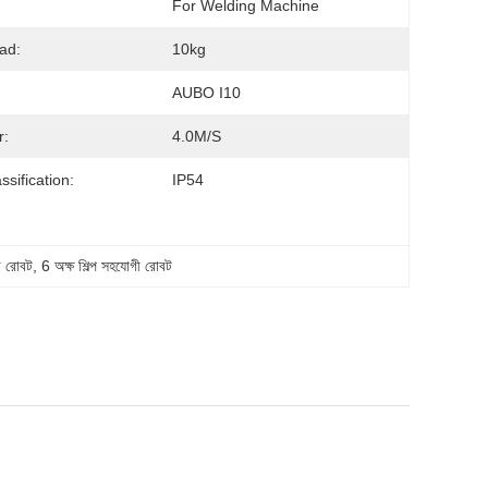
For Welding Machine
ad:
10kg
AUBO I10
r:
4.0M/S
ssification:
IP54
 রোবট
, 
6 অক্ষ শিল্প সহযোগী রোবট