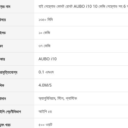
হাই পেয়্লোড কোবট রোবট AUBO i10 10 কেজি পেয়্লোড সহ 6 অক্ষ শ
্যের নাম
১৩৫০ মিমি
িসরে
১০ কেজি
েইলড
৩৭ কেজি
জন
AUBO i10
রকার
0.1 এমএম
নরাবৃত্তিযোগ্য
4.0M/S
খিক
অ্যালুমিনিয়াম, স্টিল, প্লাস্টিক
াদান
আইপি ৫৪
পি শ্রেণীবিভাগ
৫০০ ওয়াট
দ্যুৎ খরচ