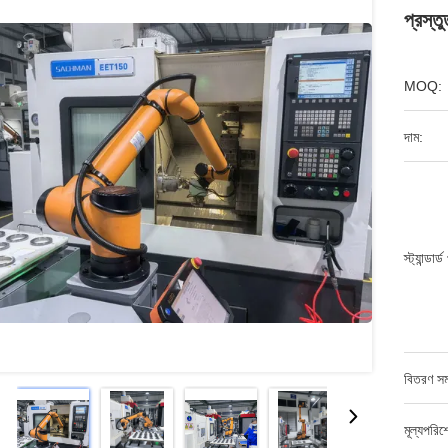
প্রস্
MOQ:
দাম:
স্ট্যান্ডার্
বিতরণ সম
মূল্যপরি