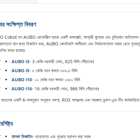
ের সংক্ষিপ্ত বিবরণ
Cobot হল AUBO রোবোটিক্স দ্বারা একটি কমপ্যাক্ট, সাশ্রয়ী মূল্যের এবং বুদ্ধিমান অটোমেশন সম
নিরাপত্তা মান জন্য ডিজাইন করা, AUBO কোবটগুলি নমনীয়তা এবং নির্ভরযোগ্যতা বজায় রেখে পুনরাবৃত
ুলির মধ্যে রয়েছেঃ
AUBO i3
- 3 কেজি দরকারী লোড, 625 মিমি পৌঁছানোর
AUBO i5
- ৫ কেজি বহন ক্ষমতা ৮৮৬.৫ মিমি
AUBO i10
- ১০ কেজি বহন ক্ষমতা ১৩৫০ মিমি
AUBO i16
- 16 কেজি দরকারী লোড, 986 মিমি পৌঁছানোর
 মডেলের একটি 6-অক্ষযুক্ত সংযুক্ত নকশা, ROS সামঞ্জস্য এবং স্বজ্ঞাত ড্র্যাগ-এন্ড-টিচ কার্যকারিতা
ৈশিষ্ট্য
হালকা ডিজাইন
- বহনযোগ্য এবং পুনরায় স্থাপন করা সহজ