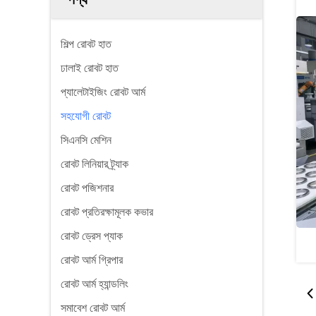
শিল্প রোবট হাত
ঢালাই রোবট হাত
প্যালেটাইজিং রোবট আর্ম
সহযোগী রোবট
সিএনসি মেশিন
রোবট লিনিয়ার ট্র্যাক
রোবট পজিশনার
রোবট প্রতিরক্ষামূলক কভার
রোবট ড্রেস প্যাক
রোবট আর্ম গ্রিপার
রোবট আর্ম হ্যান্ডলিং
সমাবেশ রোবট আর্ম