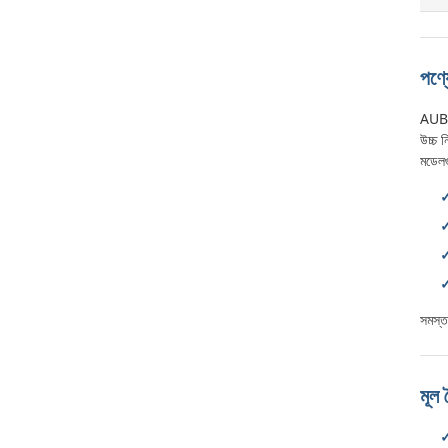
পণ্য
AUBO 
উচ্চ 
মডেলগ
সমস্ত
মূল ব