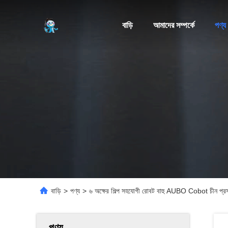
বাড়ি
আমাদের সম্পর্কে
পণ্য
বাড়ি
>
পণ্য
>
৬ অক্ষের শিল্প সহযোগী রোবট বাহু AUBO Cobot চীন প
পণ্য