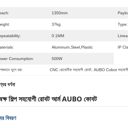
each:
1350mm
Paylo
eight:
37kg
Type:
peatability:
0.1MM
Linea
terials:
Aluminum,Steel,Plastic
IP Cla
ower Consumption:
500W
শেষভাবে তুলে ধরা:
CNC রোবোটিক সহযোগী রোবট
, 
AUBO Cobot সহযোগী
যের বর্ণনা
অক্ষ শিল্প সহযোগী রোবট আর্ম AUBO কোবট
ের বিবরণ