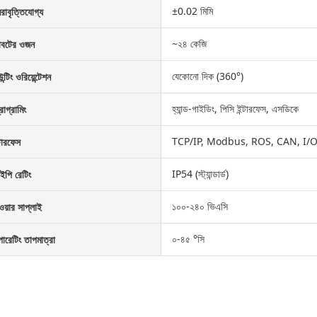
±0.02 মিমি
নরাবৃত্তিযোগ্য
~২৪ কেজি
োবটের ওজন
যেকোনো দিক (360°)
ন্টিং ওরিয়েন্টেশন
হ্যান্ড-গাইডিং, পিসি ইন্টারফেস, এসডিকে
রোগ্রামিং
TCP/IP, Modbus, ROS, CAN, I/
্টারফেস
IP54 (স্ট্যান্ডার্ড)
পি রেটিং
১০০-২৪০ ভিএসি
ওয়ার সাপ্লাই
০-৪৫ °সি
ারেটিং তাপমাত্রা