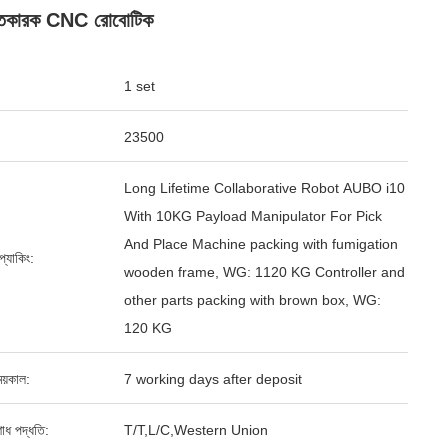
তুতকারক CNC রোবোটিক
1 set
23500
Long Lifetime Collaborative Robot AUBO i10
With 10KG Payload Manipulator For Pick
And Place Machine packing with fumigation
ড প্যাকিং:
wooden frame, WG: 1120 KG Controller and
other parts packing with brown box, WG:
120 KG
য়কাল:
7 working days after deposit
শোধ পদ্ধতি:
T/T,L/C,Western Union