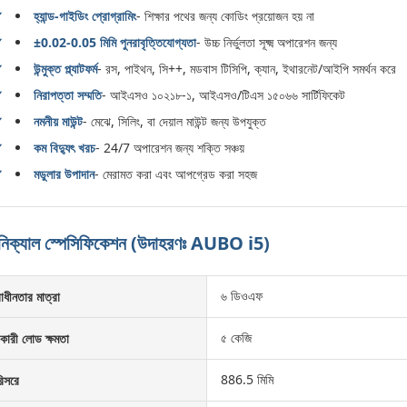
হ্যান্ড-গাইডিং প্রোগ্রামিং
- শিক্ষার পথের জন্য কোডিং প্রয়োজন হয় না
±0.02-0.05 মিমি পুনরাবৃত্তিযোগ্যতা
- উচ্চ নির্ভুলতা সূক্ষ্ম অপারেশন জন্য
উন্মুক্ত প্ল্যাটফর্ম
- রস, পাইথন, সি++, মডবাস টিসিপি, ক্যান, ইথারনেট/আইপি সমর্থন করে
নিরাপত্তা সম্মতি
- আইএসও ১০২১৮-১, আইএসও/টিএস ১৫০৬৬ সার্টিফিকেট
নমনীয় মাউন্ট
- মেঝে, সিলিং, বা দেয়াল মাউন্ট জন্য উপযুক্ত
কম বিদ্যুৎ খরচ
- 24/7 অপারেশন জন্য শক্তি সঞ্চয়
মডুলার উপাদান
- মেরামত করা এবং আপগ্রেড করা সহজ
নিক্যাল স্পেসিফিকেশন (উদাহরণঃ AUBO i5)
৬ ডিওএফ
বাধীনতার মাত্রা
৫ কেজি
কারী লোড ক্ষমতা
886.5 মিমি
িসরে