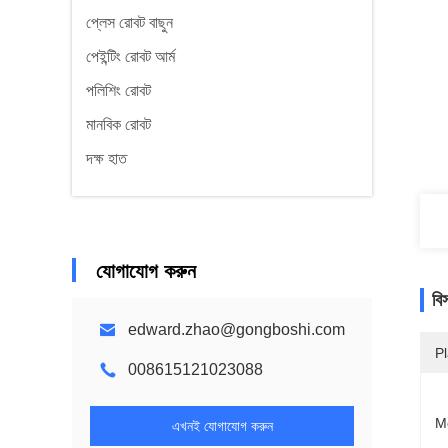
প্লেস রোবট বাছুন
পেইন্টিং রোবট আর্ম
পলিশিং রোবট
মানবিক রোবট
দক্ষ হাত
যোগাযোগ করুন
বি
edward.zhao@gongboshi.com
Pl
008615121023088
M
এখনই যোগাযোগ করুন