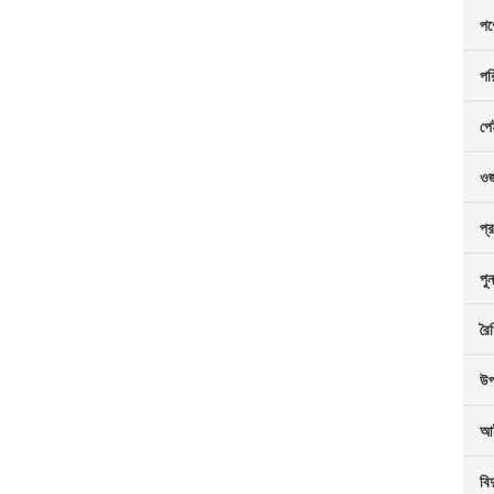
পণ
পর
প
ও
প্
পু
রৈ
উপ
আই
বি