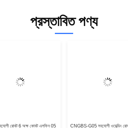
প্রস্তাবিত পণ্য
োগী রোবট 6 অক্ষ কোবট এলফিন 05
CNGBS-G05 সহযোগী ওয়েল্ডিং রো