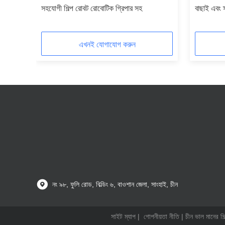
G10
সহযোগী শিল্প রোবট রোবোটিক গ্রিপার সহ
বাছাই এবং 
এখনই যোগাযোগ করুন
নং ৯৮, ফুলি রোড, বিল্ডিং ৬, বাওশান জেলা, সাংহাই, চীন
সাইট ম্যাপ
|
গোপনীয়তা নীতি
| চীন ভাল মানের