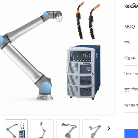
ওয়েল্
MOQ:
দাম:
স্ট্যান্ডার্
বিতরণ সম
মূল্যপরি
সরবরাহ ক্