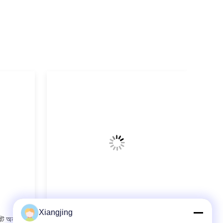
Xiangjing
বট অনরোবট
অনরোবট গ্রিপার এবং লিফট100 লিফটিং সিস্টেম সহ