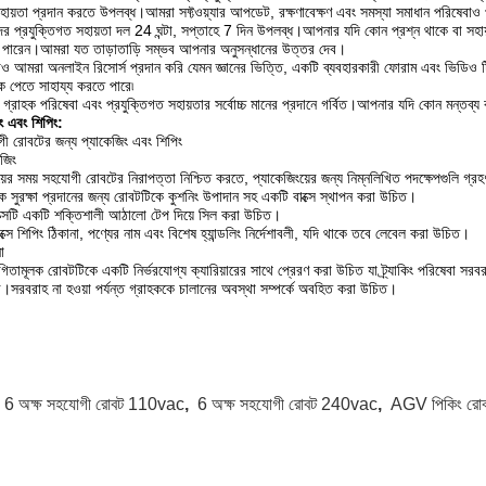
হায়তা প্রদান করতে উপলব্ধ।আমরা সফ্টওয়্যার আপডেট, রক্ষণাবেক্ষণ এবং সমস্যা সমাধান পরিষেবাও
র প্রযুক্তিগত সহায়তা দল 24 ঘন্টা, সপ্তাহে 7 দিন উপলব্ধ।আপনার যদি কোন প্রশ্ন থাকে বা সহ
পারেন।আমরা যত তাড়াতাড়ি সম্ভব আপনার অনুসন্ধানের উত্তর দেব।
াও আমরা অনলাইন রিসোর্স প্রদান করি যেমন জ্ঞানের ভিত্তি, একটি ব্যবহারকারী ফোরাম এবং ভিডি
ধিক পেতে সাহায্য করতে পারে৷
গ্রাহক পরিষেবা এবং প্রযুক্তিগত সহায়তার সর্বোচ্চ মানের প্রদানে গর্বিত।আপনার যদি কোন মন্তব্
িং এবং শিপিং:
ী রোবটের জন্য প্যাকেজিং এবং শিপিং
েজিং
য়ের সময় সহযোগী রোবটের নিরাপত্তা নিশ্চিত করতে, প্যাকেজিংয়ের জন্য নিম্নলিখিত পদক্ষেপগুলি গ্র
ক সুরক্ষা প্রদানের জন্য রোবটটিকে কুশনিং উপাদান সহ একটি বাক্সে স্থাপন করা উচিত।
াক্সটি একটি শক্তিশালী আঠালো টেপ দিয়ে সিল করা উচিত।
াক্সে শিপিং ঠিকানা, পণ্যের নাম এবং বিশেষ হ্যান্ডলিং নির্দেশাবলী, যদি থাকে তবে লেবেল করা উচিত।
ো
িতামূলক রোবটটিকে একটি নির্ভরযোগ্য ক্যারিয়ারের সাথে প্রেরণ করা উচিত যা ট্র্যাকিং পরিষেবা সরব
ের।সরবরাহ না হওয়া পর্যন্ত গ্রাহককে চালানের অবস্থা সম্পর্কে অবহিত করা উচিত।
:
6 অক্ষ সহযোগী রোবট 110vac
,
6 অক্ষ সহযোগী রোবট 240vac
,
AGV পিকিং রো