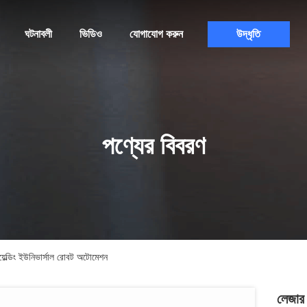
ঘটনাবলী
ভিডিও
যোগাযোগ করুন
উদ্ধৃতি
পণ্যের বিবরণ
়েল্ডিং ইউনিভার্সাল রোবট অটোমেশন
লেজার