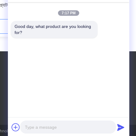
্ল্যাটফর্ম সহ
UR10e সহযোগী রোবট ইউনিভার্সাল কোবট
7:17 PM
Good day, what product are you looking 
এখনই যোগাযোগ করুন
for?
টেলিফোন: 008615121023088
nology Co., Ltd . সমস্ত অধিকার সংরক্ষিত.