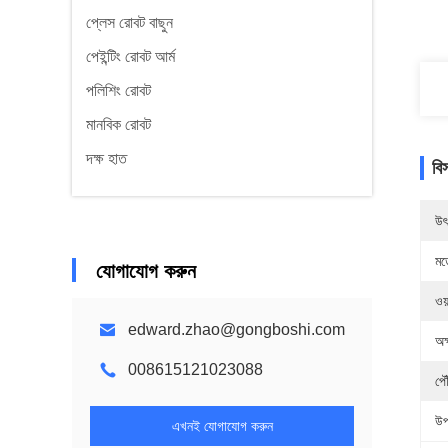
প্লেস রোবট বাছুন
পেইন্টিং রোবট আর্ম
পলিশিং রোবট
মানবিক রোবট
দক্ষ হাত
বি
উৎ
মড
যোগাযোগ করুন
ওয়
edward.zhao@gongboshi.com
অক
008615121023088
পৌ
উপ
এখনই যোগাযোগ করুন