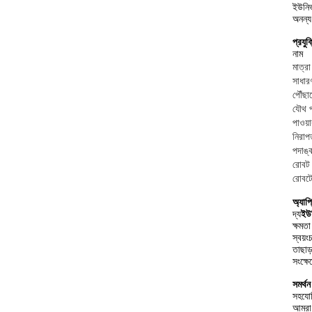
ইউনিভ
অনন্য
প্রযু
নাম
মাত্
সাধা
পৌঁছা
যৌথ প
পাওয়
নিরাপ
পদাঙ্
রোবট ম
রোবট
অ্যাপ
দ্য
ইউ
ক্ষমত
স্বয়ং
তাছাড
সংক্ষ
সমর্থ
সহযোগ
আমরা 