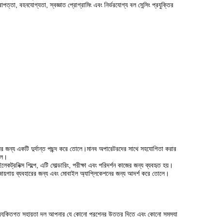
পত্তা, বহনযোগ্যতা, স্বজ্ঞাত প্রোগ্রামিং এবং নির্ভরযোগ্য বল সেন্সিং প্রযুক্তির
গুলির জন্য একটি দুর্দান্ত পছন্দ করে তোলে।মানব অপারেটরদের সাথে সহযোগিতা করার
লে।
েকট্রনিক্স শিল্পে, এটি সোল্ডারিং, পরীক্ষা এবং পরিদর্শন কাজের জন্য ব্যবহৃত হয়।
 জায়গায় ব্যবহারের জন্য এবং মোবাইল অ্যাপ্লিকেশনের জন্য আদর্শ করে তোলে।
রযুক্তিগত সহায়তা দল আপনার যে কোনো প্রশ্নের উত্তর দিতে এবং কোনো সমস্যা