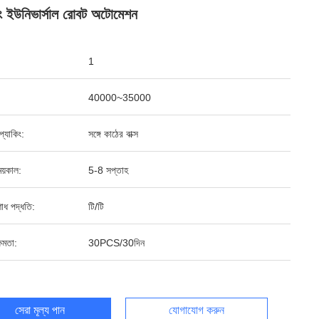
ডিং ইউনিভার্সাল রোবট অটোমেশন
1
40000~35000
ড প্যাকিং:
সঙ্গে কাঠের বাক্স
য়কাল:
5-8 সপ্তাহ
শোধ পদ্ধতি:
টি/টি
ষমতা:
30PCS/30দিন
সেরা মূল্য পান
যোগাযোগ করুন