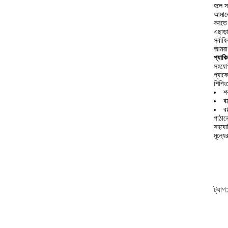
হলে স
আমাদে
করতে 
এছাড়
সর্বা
আমরা 
প্যাক
সহযোগ
প্যাক
শিপিং
শ
ব
ব
পাঠান
সহযোগ
মূল্য
ট্যাগ