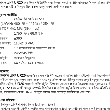
ার্সাল রোবট UR20 তার উদ্ভাবনী বৈশিষ্ট্য এবং উন্নত ক্ষমতা সহ শিল্প কার্যক্রমে বিপ্লব ঘটাচ্ছে।নিরা
 সমন্বয় এটিকে বিস্তৃত শিল্প কাজের জন্য আদর্শ রোবট করে তোলে।
ক্তিগত পরামিতি:
ইউনিভার্সাল রোবট UR20
রা (L*W*H)
460 মিমি * 449 মিমি * 254 মিমি
রণ TCP গতি
1 M/s (39.4 in/s)
নো
1750 মিমি / 68.9 ইঞ্চি
রিসীমা
±360°
ার সাপ্লাই
110-240 VAC
ত্তা
17 কনফিগারযোগ্য নিরাপত্তা ফাংশন
ক
245*245 মিমি
াউন্টিং
যেকোন ওরিয়েন্টেশন
ের ওজন
64 কেজি / 141.1 পাউন্ড
্লিকেশন:
নিভার্সাল রোবট UR20
অনেক চিত্তাকর্ষক বৈশিষ্ট্য রয়েছে যা এটিকে শিল্প অটোমেশন অ্যাপ্লিকেশন
া এটিকে পিক-এন্ড-প্লেস থেকে সমাবেশ এবং প্যাকেজিং পর্যন্ত বিভিন্ন কাজের জন্য উপযুক্ত করে তো
চালিত সেক্টরে, UR20 প্রায়শই মেশিন টেন্ডিং, উপাদান চলাচল এবং মান নিয়ন্ত্রণের জন্য ব্যবহৃত হয়।ইল
়া, UR20 এর একটি অনন্য কমপ্যাক্ট ডিজাইন এবং নমনীয় মাউন্টিং বিকল্প রয়েছে, যা এটিকে আঁটসাঁট
েপে, ইউনিভার্সাল রোবট UR20 বিস্তৃত কাজের জন্য অত্যন্ত নির্ভরযোগ্য এবং দক্ষ।
ন এবং পরিষেবা:
িতামূলক রোবট প্রযুক্তিগত সহায়তা এবং পরিষেবা
আমাদের সহযোগী রোবট পণ্যগুলির জন্য প্রযুক্তিগত সহায়তা এবং পরিষেবা প্রদান করি।আমাদের প্