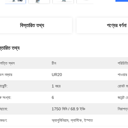
বিস্তারিত তথ্য
পণ্যের বর্ণনা
স্তারিত তথ্য
পত্তি স্থল
চীন
পরিচিতি
েল নম্বার
UR20
পাওয়ার
ারেন্টি:
1 বছর
রোবট মাউ
্ষ সংখ্যা:
6
জয়েন্ট রে
ঁছানো:
1750 মিমি / 68.9 ইঞ্চি
নিরাপত্
করণ:
অ্যালুমিনিয়াম, প্লাস্টিক, ইস্পাত