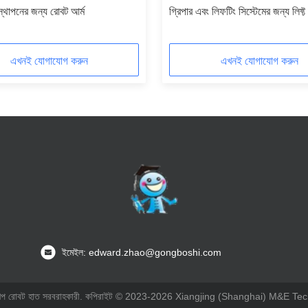
স্থাপনের জন্য রোবট আর্ম
গ্রিপার এবং লিফটিং সিস্টেমের জন্য লিফ্ট প
এখনই যোগাযোগ করুন
এখনই যোগাযোগ করুন
ইমেইল: edward.zhao@gongboshi.com
 শিল্প রোবট হাত সরবরাহকারী. কপিরাইট © 2023-2026 Xiangjing (Shanghai) M&E Tech