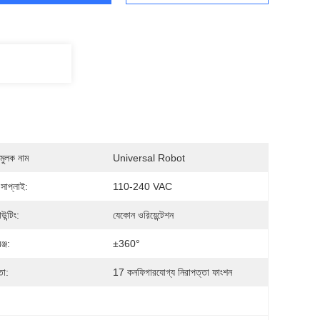
মুলক নাম
Universal Robot
 সাপ্লাই:
110-240 VAC
ন্টিং:
যেকোন ওরিয়েন্টেশন
ঞ্জ:
±360°
তা:
17 কনফিগারযোগ্য নিরাপত্তা ফাংশন