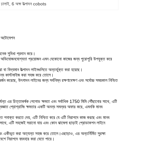
 ঢালাই
, 
6 অক্ষ উত্পাদন cobots
িং অটোমেশন
অনেক সুবিধা প্রদান করে।
এবং অভিযোজনযোগ্যতা প্রয়োজন এমন যেকোনো কাজের জন্য পুরোপুরি উপযুক্ত করে
া বিদ্যমান উত্পাদন লাইনগুলিতে অন্তর্ভুক্ত করা হয়েছে।
লাপের জন্য কাস্টমাইজ করা সহজ করে তোলে।
ন করেছে, উৎপাদন লাইনের জন্য সর্বনিম্ন রক্ষণাবেক্ষণ এবং সর্বোচ্চ সময়কাল নিশ্চিত
যন্ত এর চিত্তাকর্ষক পেলোড ক্ষমতা এবং সর্বাধিক 1750 মিমি পৌঁছানোর সাথে, এটি
্ঞাত প্রোগ্রামিং ক্ষমতার একটি অনন্য সমন্বয় অফার করে, এমনকি মানব
তি শনাক্ত করতে দেয়, এটি নিশ্চিত করে যে এটি নিরাপদে কাজ করছে এবং মানব
সাথে, এটি সহজেই সরানো যায় এবং কোন ঝামেলা ছাড়াই প্রোডাকশন লাইনে
া এবং একীভূত করা অত্যন্ত সহজ করে তোলে।এছাড়াও, এর অন্তর্নির্মিত সুরক্ষা
িবেশে নিরাপদে ব্যবহার করা যেতে পারে।