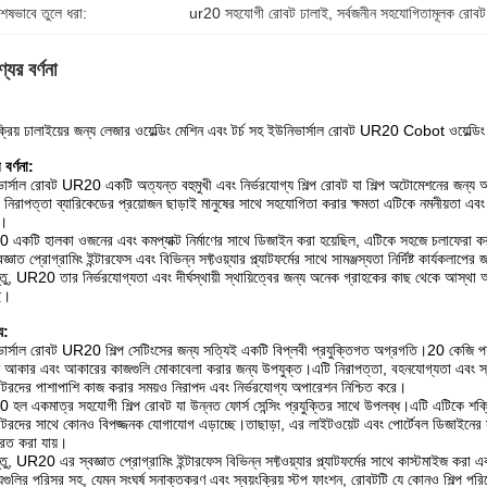
শেষভাবে তুলে ধরা:
ur20 সহযোগী রোবট ঢালাই
, 
সর্বজনীন সহযোগিতামূলক রোবট
যের বর্ণনা
ংক্রিয় ঢালাইয়ের জন্য লেজার ওয়েল্ডিং মেশিন এবং টর্চ সহ ইউনিভার্সাল রোবট UR20 Cobot ওয়েল্ড
 বর্ণনা:
ার্সাল রোবট UR20 একটি অত্যন্ত বহুমুখী এবং নির্ভরযোগ্য শিল্প রোবট যা শিল্প অটোমেশনের জন্য 
নিরাপত্তা ব্যারিকেডের প্রয়োজন ছাড়াই মানুষের সাথে সহযোগিতা করার ক্ষমতা এটিকে নমনীয়তা 
।
একটি হালকা ওজনের এবং কমপ্যাক্ট নির্মাণের সাথে ডিজাইন করা হয়েছিল, এটিকে সহজে চলাফেরা করা ব
জ্ঞাত প্রোগ্রামিং ইন্টারফেস এবং বিভিন্ন সফ্টওয়্যার প্ল্যাটফর্মের সাথে সামঞ্জস্যতা নির্দিষ্ট কার্যক
তু, UR20 তার নির্ভরযোগ্যতা এবং দীর্ঘস্থায়ী স্থায়িত্বের জন্য অনেক গ্রাহকের কাছ থেকে আস্থা অর্জ
ে।
্য:
ার্সাল রোবট UR20 শিল্প সেটিংসের জন্য সত্যিই একটি বিপ্লবী প্রযুক্তিগত অগ্রগতি।20 কেজি পর্
 আকার এবং আকারের কাজগুলি মোকাবেলা করার জন্য উপযুক্ত।এটি নিরাপত্তা, বহনযোগ্যতা এবং স্বজ
টরদের পাশাপাশি কাজ করার সময়ও নিরাপদ এবং নির্ভরযোগ্য অপারেশন নিশ্চিত করে।
হল একমাত্র সহযোগী শিল্প রোবট যা উন্নত ফোর্স সেন্সিং প্রযুক্তির সাথে উপলব্ধ।এটি এটিকে শক্
টরদের সাথে কোনও বিপজ্জনক যোগাযোগ এড়াচ্ছে।তাছাড়া, এর লাইটওয়েট এবং পোর্টেবল ডিজাইনের 
িত করা যায়।
তু, UR20 এর স্বজ্ঞাত প্রোগ্রামিং ইন্টারফেস বিভিন্ন সফ্টওয়্যার প্ল্যাটফর্মের সাথে কাস্টমাইজ কর
্ট্যগুলির পরিসর সহ, যেমন সংঘর্ষ সনাক্তকরণ এবং স্বয়ংক্রিয় স্টপ ফাংশন, রোবটটি যে কোনও শিল্প পর