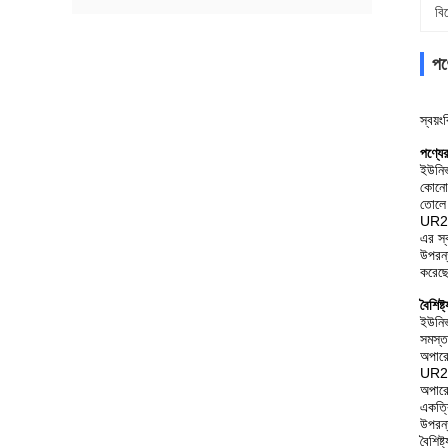
বি
পণ্
স্বয়
পণ্যের
ইউনিভ
কোনো 
তোলে
UR20 
এর স্ব
উপরন্
করেছ
বৈশিষ্ট
ইউনিভ
সমস্ত
অপারে
UR20 
অপারে
একত্র
উপরন্
বৈশিষ