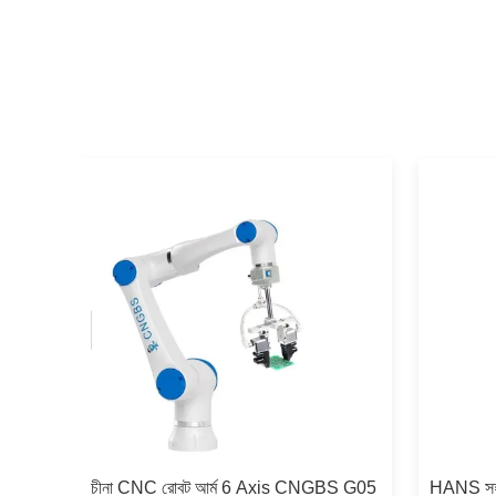
কার সহ
চীনা CNC রোবট আর্ম 6 Axis CNGBS G05
HANS সহয