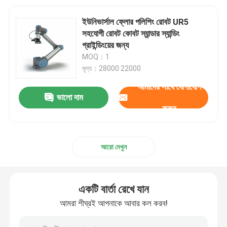
ইউনিভার্সাল ফ্লোর পলিশিং রোবট UR5
সহযোগী রোবট কোবট স্যান্ডার স্যান্ডিং
গ্রাইন্ডিংয়ের জন্য
MOQ：1
মূল্য：28000·22000
আমাদের সাথে যোগাযোগ
ভালো দাম
করুন
আরো দেখুন
একটি বার্তা রেখে যান
আমরা শীঘ্রই আপনাকে আবার কল করব!