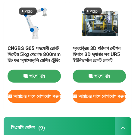
ঢালাই রোবট হাত
প্যালেটাইজিং রোবট আর্ম
CNGBS G05 সহযোগী রোবট
স্বয়ংক্রিয় 3D পরিমাপ স্টেশন
সহযোগী রোবট
সিস্টেম 5kg পেলোড 800mm
হিসাবে 3D স্ক্যানার সহ UR5
রিচ ফর অ্যাসেম্বলি মেশিন টেন্ডিং
ইউনিভার্সাল রোবট কোবট
সিএনসি মেশিন
ভালো দাম
ভালো দাম
রোবট লিনিয়ার ট্র্যাক
আমাদের সাথে যোগাযোগ করুন
আমাদের সাথে যোগাযোগ করুন
রোবট পজিশনার
সিএনসি মেশিন
(9)
রোবট প্রতিরক্ষামূলক কভার