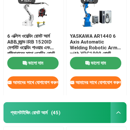
6 এক্সিস ওয়েল্ডিং রোবট আর্ম
YASKAWA AR1440 6
ABB ব্র্যান্ড IRB 1520ID
Axis Automatic
মেগমিট ওয়েল্ডিং পাওয়ার এবং
Welding Robotic Arm
পজিশনারের সাথে ওয়েল্ডিং রোবট
with YRC1000 রোবট
কন্ট্রোলার আর্ক ওয়েল্ডিং রোবট
ভালো দাম
ভালো দাম
আমাদের সাথে যোগাযোগ করুন
আমাদের সাথে যোগাযোগ করুন
বাড়ি
পণ্য
প্যালেটাইজিং রোবট আর্ম
(45)
ভিডিও