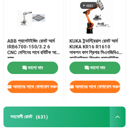
আমাদের সম্পর্কে
কারখানা ভ্রমণ
ABB প্যালেটাইজিং রোবট আর্ম
KUKA ইন্ডাস্ট্রিয়াল রোবট আর্ম
IRB6700-150/3.2 6
KUKA KR16 R1610
CNC মেশিনের সাথে রবিটিক আর্ম
সাকশন কাপ গ্রিপার সিএনজিবিএস
মান নিয়ন্ত্রণ
কাজ
কাস্টমাইজড গ্রিপার প্যালেটাইজ
করার জন্য
ভালো দাম
ভালো দাম
আমাদের সাথে যোগাযোগ
আমাদের সাথে যোগাযোগ করুন
আমাদের সাথে যোগাযোগ করুন
ব্লগ
উদ্ধৃতির জন্য আবেদন
সহযোগী রোবট
(631)
শিল্প রোবট হাত