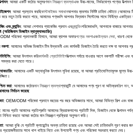
ত্পাদন
: আমরা একটি কঠোর অনুসরণ
মান নিয়ন্ত্রণ ব্যবস্থা
এবং উচ্চ-মানের, নির্ভরযোগ্য পণ্যের উত্পাদ
মাইজেশন
: আমরা প্রস্তাব করছি
কাস্টমাইজড সমাধান
আপনার ব্যবসার নির্দিষ্ট চাহিদা মেটাতে।আমাদের
ি করে নতুন তৈরি করতে পারে, আমাদের পণ্যগুলি আপনার বিদ্যমান সিস্টেমের সাথে নির্বিঘ্নে একত্রিত হ
িং এবং ব্র্যান্ডিং
: আমরা পেশাদার প্যাকেজিং প্রদান এবং
ব্র্যান্ডিং
পরিষেবাগুলি, আপনাকে বাজারে আপনার
অরিজিনাল ডিজাইন ম্যানুফ্যাকচারিং)
ODM পরিষেবা প্রদানকারী হিসাবে, আমরা ব্যাপক অফার
পণ্যের নকশা
এবং
উন্নয়ন সেবা
, ধারণা থেকে
র নকশা
: আমাদের অভিজ্ঞ ডিজাইন টিম উদ্ভাবনী এবং কার্যকরী ডিজাইন তৈরি করতে দক্ষ যা আপনার প্
োটাইপিং
: আমরা উৎপাদন করি
কার্যকরী প্রোটোটাইপ
উত্পাদন পর্যায়ে যাওয়ার আগে নকশাটি পরীক্ষা এবং
সমন্বয় করা যেতে পারে।
ফ্যাকচারিং
: আমাদের একটি অত্যাধুনিক উৎপাদন সুবিধা রয়েছে, যা আমরা প্রতিযোগিতামূলক মূল্যে উচ্চ-ম
 সজ্জিত।
শ্চিত করা
: আমাদের কঠোর
মান নিয়ন্ত্রণ ব্যবস্থা
গ্যারান্টি যে আমাদের পণ্য পূরণ বা অতিক্রম
শিল্প মান
, আ
মাদের নির্বাচন করেছে
ঞতা
: OEM/ODM পরিষেবা প্রদানে বছরের পর বছর অভিজ্ঞতার সাথে, আমরা বিভিন্ন শিল্প এবং বাজার
: মানের প্রতি আমাদের প্রতিশ্রুতি আমাদের ক্রিয়াকলাপের প্রতিটি দিক, ডিজাইন থেকে উত্পাদন পর্য
া নিশ্চিত করতে আমরা কঠোর মান নিয়ন্ত্রণ প্রক্রিয়া অনুসরণ করি।
়তা
: আমরা বুঝি যে প্রতিটি ক্লায়েন্টের অনন্য চাহিদা রয়েছে এবং আমরা সেই চাহিদাগুলি পূরণ করার
 প্রয়োজনীয়তার সাথে খাপ খাইয়ে নিতে এবং উপযোগী পণ্য এবং পরিষেবা সরবরাহ করতে দেয়।