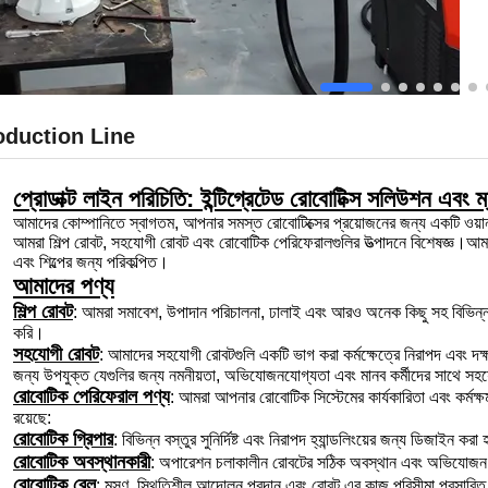
oduction Line
প্রোডাক্ট লাইন পরিচিতি: ইন্টিগ্রেটেড রোবোটিক্স সলিউশন এবং ম্
আমাদের কোম্পানিতে স্বাগতম, আপনার সমস্ত রোবোটিক্সের প্রয়োজনের জন্য একটি ওয়ান-
আমরা শিল্প রোবট, সহযোগী রোবট এবং রোবোটিক পেরিফেরালগুলির উত্পাদনে বিশেষজ্ঞ।আমাদ
এবং শিল্পের জন্য পরিকল্পিত।
আমাদের পণ্য
শিল্প রোবট
: আমরা সমাবেশ, উপাদান পরিচালনা, ঢালাই এবং আরও অনেক কিছু সহ বিভিন্ন অ্
করি।
সহযোগী রোবট
: আমাদের সহযোগী রোবটগুলি একটি ভাগ করা কর্মক্ষেত্রে নিরাপদ এবং দক্
জন্য উপযুক্ত যেগুলির জন্য নমনীয়তা, অভিযোজনযোগ্যতা এবং মানব কর্মীদের সাথে স
রোবোটিক পেরিফেরাল পণ্য
: আমরা আপনার রোবোটিক সিস্টেমের কার্যকারিতা এবং কর্মক্
রয়েছে:
রোবোটিক গ্রিপার
: বিভিন্ন বস্তুর সুনির্দিষ্ট এবং নিরাপদ হ্যান্ডলিংয়ের জন্য ডিজাইন করা
রোবোটিক অবস্থানকারী
: অপারেশন চলাকালীন রোবটের সঠিক অবস্থান এবং অভিযোজন 
রোবোটিক রেল
: মসৃণ, স্থিতিশীল আন্দোলন প্রদান এবং রোবট এর কাজ পরিসীমা প্রসারিত