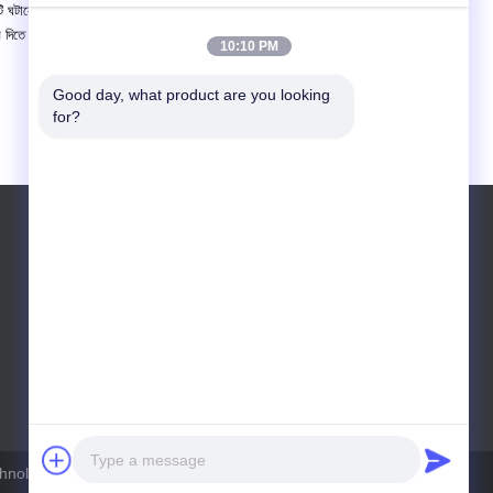
ি ঘটানোর জন্য আমাদের দক্ষতা এবং ক্ষমতা রয়েছে।
ন দিতে প্রতিশ্রুতিবদ্ধ।আমরা কিভাবে আপনার পরবর্তী প্রকল্পে আপনাকে সাহায্য করতে পারি
10:10 PM
Good day, what product are you looking 
for?
টেলিফোন: 008615121023088
nology Co., Ltd . সমস্ত অধিকার সংরক্ষিত.