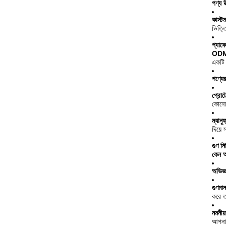
পণ্য উ
কাস্ট
ভিত্ত
প্যাকেজ
ODM (
একটি 
পণ্যে
প্রোট
কোনো 
ম্যানু
দিয়ে
গুণ নি
কেন আ
অভিজ্
গুণমান
করে ত
নমনীয
আপনার