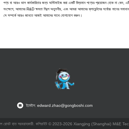
পণ্য বা আরও ভাল কার্যকারিতার জন্য অপ্টিমাইজ করা একটি বিদ্যমান পণ্যের প্রয়োজন হোক না কেন, এট
সংক্ষেপে, আমাদের R&D ক্ষমতা শিল্পে অতুলনীয়, এবং আমরা আমাদের ক্লায়েন্টদের সর্বোচ্চ মানের সমাধা
সে সম্পর্কে আরও জানতে আজই আমাদের সাথে যোগাযোগ করুন।
ইমেইল: edward.zhao@gongboshi.com
 শিল্প রোবট হাত সরবরাহকারী. কপিরাইট © 2023-2026 Xiangjing (Shanghai) M&E Tech