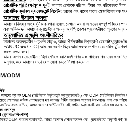
রোবোটিক প্রতিরক্ষামূলক স্যুট
: আপনার রোবটকে পরিধান, টিয়ার এবং পরিবেশগত বিপদ 
রোবোটিক ক্যাবল ম্যানেজমেন্ট সিস্টেম
: তারের এবং পায়ের পাতার মোজাবিশেষ দক্ষ সংগঠ
আমাদের উত্পাদন ক্ষমতা
আমাদের নিজস্ব অত্যাধুনিক কারখানা রয়েছে যেখানে আমরা আমাদের সম্পূর্ণ পরিসরের পণ্য 
এবং অভিজ্ঞ দল আমাদের ক্লায়েন্টদের অনন্য অ্যাপ্লিকেশন প্রয়োজনীয়তা পূরণের জন্য
অনুমোদিত এজেন্সি অংশীদারিত্ব
আমাদের অভ্যন্তরীণ পণ্যগুলি ছাড়াও, আমরা শীর্ষস্থানীয় বিশ্বব্যাপী রোবোটিক্স ব
FANUC এবং OTC।আমাদের অংশীদারিত্ব আমাদেরকে পেশাদার রোবোটিক ইন্টিগ্রেশন পরিষ
করতে সক্ষম করে।
আমরা আপনার রোবোটিক্স চাহিদা মেটাতে ব্যতিক্রমী পণ্য এবং পরিষেবা প্রদানের জন্য ন
অনুগ্রহ করে আমাদের সাথে যোগাযোগ করতে দ্বিধা করবেন না।
EM/ODM
ভিউ
 আমাদের ব্যাপক OEM (
অরিজিনাল ইকুইপমেন্ট ম্যানুফ্যাকচারিং
) এবং ODM (
অরিজিনাল ডিজাইন ম্
য়েছে।আমাদের অভিজ্ঞ পেশাদারদের দল আপনার নির্দিষ্ট প্রয়োজন অনুসারে উচ্চ-মানের পণ্য এবং পরিষ
ানগুলিকে কাজে লাগিয়ে, আমরা আপনার আউটসোর্সিং চাহিদাগুলির জন্য একটি ওয়ান-স্টপ সমাধান প্রদ
র সেবাসমূহ
 (
মূল সরঞ্জাম
উৎপাদন)
হিসাবে
OEM পরিষেবা
প্রদানকারী, আমরা আপনার স্পেসিফিকেশন এবং প্রয়োজনীয়তা অনুযায়ী পণ্য উ