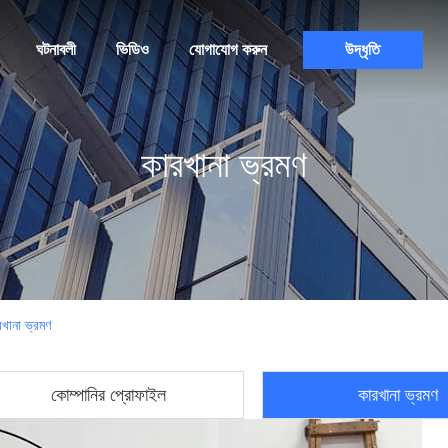
ঘটনাবলী
ভিডিও
যোগাযোগ করুন
উদ্ধৃতি
কারখানা ভ্রমণ
ানা ভ্রমণ
কোম্পানির প্রোফাইল
কারখানা ভ্রমণ