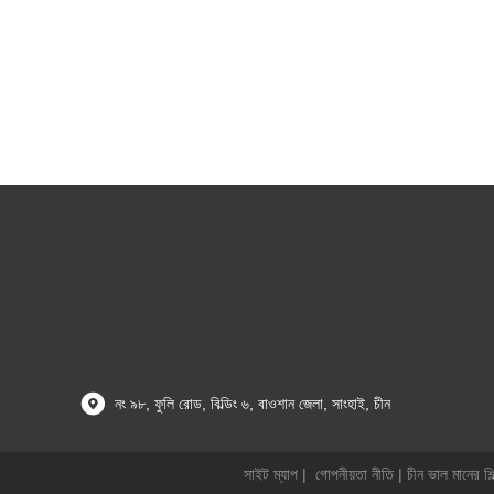
নং ৯৮, ফুলি রোড, বিল্ডিং ৬, বাওশান জেলা, সাংহাই, চীন
সাইট ম্যাপ
|
গোপনীয়তা নীতি
| চীন ভাল মানের