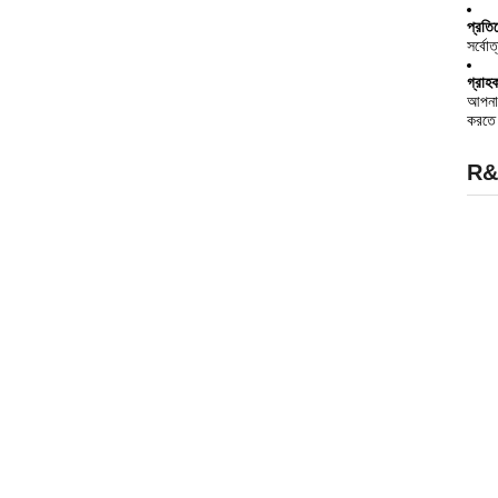
প্রতি
সর্বোত
গ্রাহক
আপনার
করতে 
R&