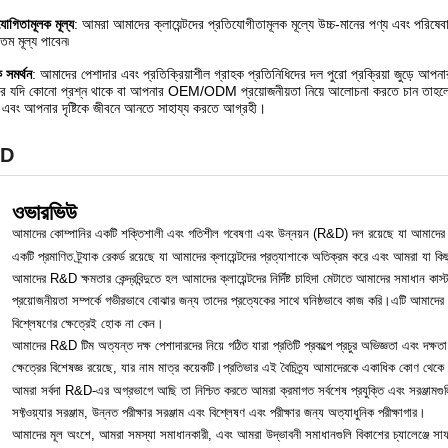
যোগিতামূলক মূল্য
: আমরা আমাদের ক্লায়েন্টদের প্রতিযোগীতামূলক মূল্যে উচ্চ-মানের পণ্য এবং পরিষে
্তম মূল্য পাবেন৷
 সমর্থন
: আমাদের পেশাদার এবং প্রতিক্রিয়াশীল গ্রাহক প্রতিনিধিদের দল পুরো প্রক্রিয়া জুড়ে আপ
 যদি কোনো প্রশ্ন থাকে বা আপনার OEM/ODM প্রয়োজনীয়তা নিয়ে আলোচনা করতে চান তাহলে অ
এবং আপনার দৃষ্টিকে জীবনে আনতে সাহায্য করতে আগ্রহী।
D
ওভারভিউ
আমাদের কোম্পানির একটি শক্তিশালী এবং গতিশীল গবেষণা এবং উন্নয়ন (R&D) দল রয়েছে যা আমাদের ক্লা
একটি প্রমাণিত ট্র্যাক রেকর্ড রয়েছে যা আমাদের ক্লায়েন্টদের প্রত্যাশাকে অতিক্রম করে এবং আমরা যা কিছু 
আমাদের R&D ক্ষমতার কেন্দ্রবিন্দুতে হল আমাদের ক্লায়েন্টদের নির্দিষ্ট চাহিদা মেটাতে আমাদের সমাধান ক
প্রয়োজনীয়তা সম্পর্কে গভীরভাবে বোঝার জন্য তাদের প্রত্যেকের সাথে ঘনিষ্ঠভাবে কাজ করি।এটি আমাদের 
বিশ্লেষণের ক্ষেত্রেই হোক না কেন।
আমাদের R&D টিম অত্যন্ত দক্ষ পেশাদারদের নিয়ে গঠিত যারা প্রতিটি প্রকল্পে প্রচুর অভিজ্ঞতা এবং দক্ষতা
ক্ষেত্রের বিশেষজ্ঞ রয়েছে, যার নাম মাত্র কয়েকটি।প্রতিভার এই বৈচিত্র্য আমাদেরকে একাধিক কোণ থেকে
আমরা সর্বদা R&D-এর অগ্রভাগে আছি তা নিশ্চিত করতে আমরা ক্রমাগত সর্বশেষ প্রযুক্তি এবং সরঞ্জামগু
সফ্টওয়্যার সরঞ্জাম, উন্নত পরীক্ষার সরঞ্জাম এবং বিশ্লেষণ এবং পরীক্ষার জন্য অত্যাধুনিক পরীক্ষাগার।
আমাদের মূল অংশে, আমরা সমস্যা সমাধানকারী, এবং আমরা উদ্ভাবনী সমাধানগুলি বিকাশের চ্যালেঞ্জে সাফল্