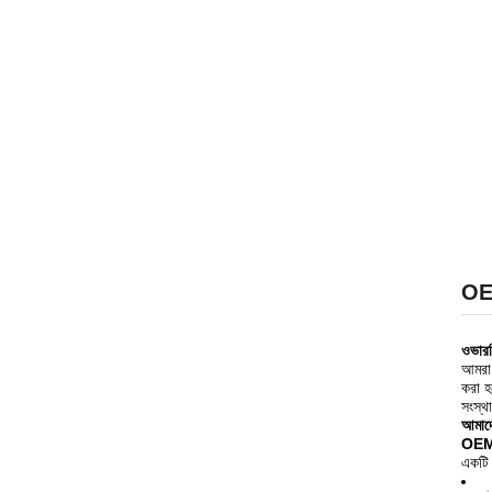
O
ওভার
আমরা
করা হ
সংস্থ
আমাদে
OEM
একটি 