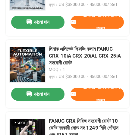
মূল্য：US $38000.00 - 45000.00/ Set
আমাদের সাথে যোগাযোগ
আমাদের সম্পর্কে
ভালো দাম
করুন
কারখানা ভ্রমণ
লিনাক এলিভেট লিফটিং কলাম FANUC
মান নিয়ন্ত্রণ
CRX-10iA CRX-20iAL CRX-25iA
সহযোগী রোবট
MOQ：1
আমাদের সাথে যোগাযোগ
মূল্য：US $38000.00 - 45000.00/ Set
আমাদের সাথে যোগাযোগ
ব্লগ
ভালো দাম
করুন
উদ্ধৃতির জন্য আবেদন
FANUC CRX সিরিজ সহযোগী রোবট 10
কেজি দরকারী লোড সহ 1249 মিমি পৌঁছান
শিল্প রোবট হাত
এবং IP67 সুরক্ষা