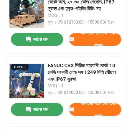
কোবট আর্ম, ২০-৩০ কেজি পেলোড, IP67
সুরক্ষা এবং হ্যান্ড-গাইডিং টিচিং সহ
রোবট ড্রেস প্যাক
MOQ：1
মূল্য：US $12100.00 - 15000.00/ Set
আমাদের সাথে যোগাযোগ
রোবট আর্ম গ্রিপার
ভালো দাম
করুন
রোবট আর্ম হ্যান্ডলিং
FANUC CRX সিরিজ সহযোগী রোবট 10
সমাবেশ রোবট আর্ম
কেজি দরকারী লোড সহ 1249 মিমি পৌঁছান
এবং IP67 সুরক্ষা
MOQ：1
প্লেস রোবট বাছুন
মূল্য：US $12000.00 - 15000.00/ Set
আমাদের সাথে যোগাযোগ
পেইন্টিং রোবট আর্ম
ভালো দাম
করুন
পলিশিং রোবট