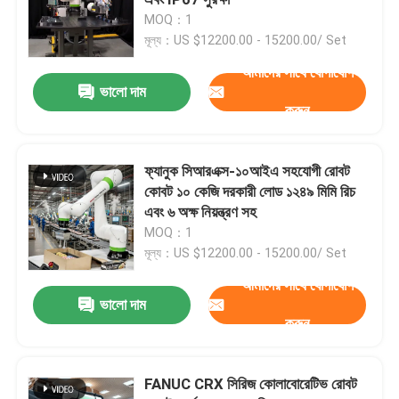
MOQ：1
মূল্য：US $12200.00 - 15200.00/ Set
ঢালাই রোবট হাত
আমাদের সাথে যোগাযোগ
ভালো দাম
প্যালেটাইজিং রোবট আর্ম
করুন
সহযোগী রোবট
ফ্যানুক সিআরএক্স-১০আইএ সহযোগী রোবট
কোবট ১০ কেজি দরকারী লোড ১২৪৯ মিমি রিচ
এবং ৬ অক্ষ নিয়ন্ত্রণ সহ
সিএনসি মেশিন
MOQ：1
মূল্য：US $12200.00 - 15200.00/ Set
রোবট লিনিয়ার ট্র্যাক
আমাদের সাথে যোগাযোগ
ভালো দাম
করুন
রোবট পজিশনার
FANUC CRX সিরিজ কোলাবোরেটিভ রোবট
রোবট প্রতিরক্ষামূলক কভার