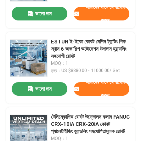
আমাদের সাথে যোগাযোগ
ভালো দাম
করুন
ESTUN ই-ইকো কোবট মেশিন ট্যান্ডিং পিক
স্থান 6 অক্ষ শিল্প অটোমেশন উপাদান হ্যান্ডলিং
সহযোগী রোবট
MOQ：1
মূল্য：US $8880.00 - 11000.00/ Set
আমাদের সাথে যোগাযোগ
ভালো দাম
করুন
বাড়ি
টেলিস্কোপিক রোবট উত্তোলন কলাম FANUC
পণ্য
CRX-10iA CRX-20iA কোবট
প্যালেটাইজিং হ্যান্ডলিং সহযোগিতামূলক রোবট
ভিডিও
MOQ：1