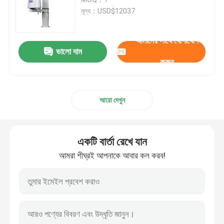
মূল্য：USD$12037
ঢালাই রোবট হাত
আমাদের সাথে যোগাযোগ
ভালো দাম
প্যালেটাইজিং রোবট আর্ম
করুন
সহযোগী রোবট
আরো দেখুন
সিএনসি মেশিন
একটি বার্তা রেখে যান
রোবট লিনিয়ার ট্র্যাক
আমরা শীঘ্রই আপনাকে আবার কল করব!
রোবট পজিশনার
রোবট প্রতিরক্ষামূলক কভার