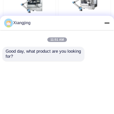
3 অক্ষের সিএনসি মেশিন
ইউনিভার্সাল UR10e কোবট
Xiangjing
সহযোগিতামূলক রোবট আর্ম
রোবট আর্ম Sodick সঙ্গে 3 অক্ষ
UR10e কোবট উচ্চ নির্ভুলতা
সিএনসি মেশিন স্বয়ংক্রিয়তা উচ্চ
ফ্রিজিং জন্য
গতির ফ্রিজিং জন্য
11:51 AM
ভালো দাম
ভালো দাম
Good day, what product are you looking 
for?
আমাদের সাথে যোগাযোগ করুন
আমাদের সাথে যোগাযোগ করুন
আরো দেখুন
বাড়ি
আমাদের সম্পর্কে
আমাদের সাথে যোগাযোগ করুন
Desktop Site
সাইট ম্যাপ
গোপনীয়তা নীতি