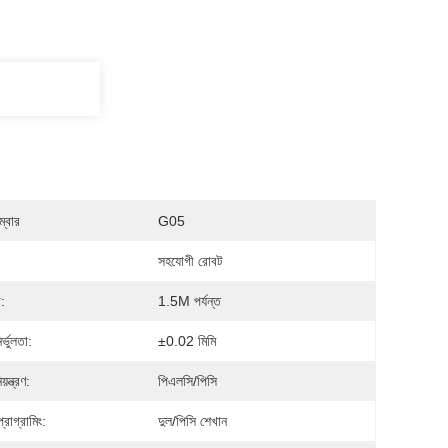
্বার
G05
সহযোগী রোবট
:
1.5M পর্যন্ত
র্ভুলতা:
±0.02 মিমি
়ন্ত্রণ:
পিএলসি/পিসি
রোগ্রামিং:
দুল/পিসি শেখান