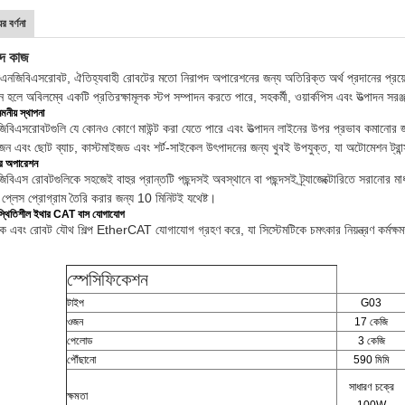
র বর্ণনা
পদ কাজ
িএনজিবিএস
রোবট, ঐতিহ্যবাহী রোবটের মতো নিরাপদ অপারেশনের জন্য অতিরিক্ত অর্থ প্রদানের প্রয়
ীন হলে অবিলম্বে একটি প্রতিরক্ষামূলক স্টপ সম্পাদন করতে পারে, সহকর্মী, ওয়ার্কপিস এবং উত্পাদন সরঞ্
নীয় স্থাপনা
জিবিএস
রোবটগুলি যে কোনও কোণে মাউন্ট করা যেতে পারে এবং উত্পাদন লাইনের উপর প্রভাব কমানোর জন্
োজন এবং ছোট ব্যাচ, কাস্টমাইজড এবং শর্ট-সাইকেল উৎপাদনের জন্য খুবই উপযুক্ত, যা অটোমেশন ট্রান্স
 অপারেশন
িবিএস রোবটগুলিকে সহজেই বাহুর প্রান্তটি পছন্দসই অবস্থানে বা পছন্দসই ট্র্যাজেক্টোরিতে সরানোর মাধ
্ড প্লেস প্রোগ্রাম তৈরি করার জন্য 10 মিনিটই যথেষ্ট।
 স্থিতিশীল ইথার CAT বাস যোগাযোগ
্ত্রক এবং রোবট যৌথ শিল্প EtherCAT যোগাযোগ গ্রহণ করে, যা সিস্টেমটিকে চমৎকার নিয়ন্ত্রণ কর্মক্
স্পেসিফিকেশন
টাইপ
G03
ওজন
17 কেজি
পেলোড
3 কেজি
পৌঁছানো
590 মিমি
সাধারণ চক্রে
ক্ষমতা