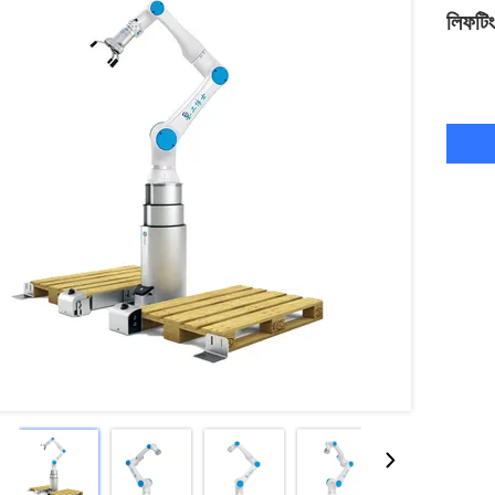
লিফটিং 