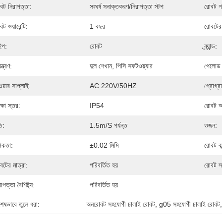
বট নিরাপত্তা:
সংঘর্ষ সনাক্তকরণ/নিরাপত্তা স্টপ
রোবট গ
ট ওয়ারেন্টি:
1 বছর
রোবটের
ইপ:
রোবট
ব্র্যান্ড:
়ন্ত্রণ:
দুল শেখান, পিসি সফটওয়্যার
পেলোড 
ওয়ার সাপ্লাই:
AC 220V/50HZ
প্রোগ্রা
ক্ষা স্তর:
IP54
রোবট আর
ি:
1.5m/s পর্যন্ত
ওজন:
িকতা:
±0.02 মিমি
রোবট কন
বটের মাত্রা:
পরিবর্তিত হয়
রোবট স
াপত্তা বৈশিষ্ট্য:
পরিবর্তিত হয়
শেষভাবে তুলে ধরা:
অনরোবট সহযোগী ঢালাই রোবট
, 
g05 সহযোগী ঢালাই রোবট