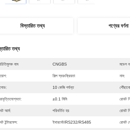
বিস্তারিত তথ্য
পণ্যের বর্ণনা
স্তারিত তথ্য
িচিতিমুলক নাম
CNGBS
মডেল নম
রয়োগ:
শিল্প স্বয়ংক্রিয়তা
নাম:
লোড:
10 কেজি পর্যন্ত
পৌঁছানো
নরাবৃত্তিযোগ্যতা:
±0.1 মিমি
রোবট নি
বট আর্ম:
পরিবর্তিত হয়
রোবট নিয
বট ইন্টারফেস:
ইথারনেট/RS232/RS485
রোবট প্