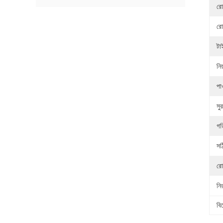
রো
রোব
টা
নিয
পা
সুর
গত
সঠ
রো
নির
বি