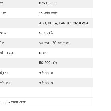
তি:
0.2-1.5m/s
 ওজন:
15 কেজি পর্যন্ত
ABB, KUKA, FANUC, YASKAWA
ক্ষমতা:
5-20 কেজি
মিং:
দুল শেখান, পিসি সফটওয়্যার
্ম স্ট্রাকচার:
6-অক্ষ
50-200 কেজি
্ট্রোলার:
পরিবর্তিত হয়
ফটওয়্যার:
পরিবর্তিত হয়
, 
cngbs সমবায় রোবট