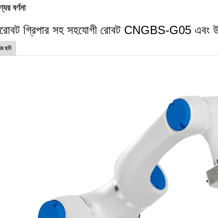
যের বর্ণনা
োবট গ্রিপার সহ সহযোগী রোবট CNGBS-G05 এবং উত্তোলন
ের ছবি