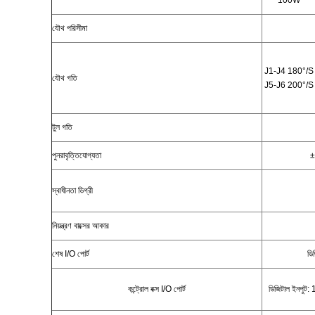
100W
যৌথ পরিসীমা
J1-J4 180°/S
যৌথ গতি
J5-J6 200°/S
টুল গতি
পুনরাবৃত্তিযোগ্যতা
±
স্বাধীনতা ডিগ্রী
নিয়ন্ত্রণ বাক্সের আকার
শেষ I/O পোর্ট
ডি
কন্ট্রোল বক্স I/O পোর্ট
ডিজিটাল ইনপুট: 