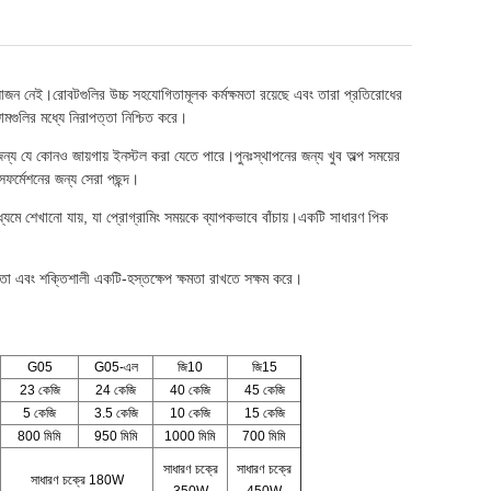
োজন নেই।রোবটগুলির উচ্চ সহযোগিতামূলক কর্মক্ষমতা রয়েছে এবং তারা প্রতিরোধের
জামগুলির মধ্যে নিরাপত্তা নিশ্চিত করে।
য যে কোনও জায়গায় ইনস্টল করা যেতে পারে।পুনঃস্থাপনের জন্য খুব অল্প সময়ের
ফর্মেশনের জন্য সেরা পছন্দ।
্যমে শেখানো যায়, যা প্রোগ্রামিং সময়কে ব্যাপকভাবে বাঁচায়।একটি সাধারণ পিক
ষমতা এবং শক্তিশালী একটি-হস্তক্ষেপ ক্ষমতা রাখতে সক্ষম করে।
G0
5
G0
5-এল
জি
10
জি
15
23 কেজি
24 কেজি
40 কেজি
45 কেজি
5 কেজি
3.5 কেজি
10 কেজি
15 কেজি
800 মিমি
950 মিমি
1000 মিমি
700 মিমি
সাধারণ চক্রে
সাধারণ চক্রে
সাধারণ চক্রে 180W