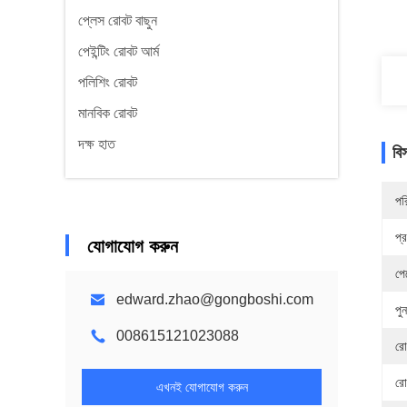
প্লেস রোবট বাছুন
পেইন্টিং রোবট আর্ম
পলিশিং রোবট
মানবিক রোবট
দক্ষ হাত
বি
পর
প্
যোগাযোগ করুন
পে
edward.zhao@gongboshi.com
পু
008615121023088
রো
রো
এখনই যোগাযোগ করুন