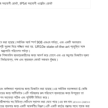
জি সহযোগী রোবট
, 
IP54 সহযোগী ওয়েল্ডিং রোবট
ন করা হয়েছে।সর্বাধিক আর্ম স্পর্শ 908 এমএম পর্যন্ত, এবং একটি অবস্থান
ী সুরক্ষা দিয়ে সজ্জিত করা হয়. UR10e state-of-the-art প্রযুক্তি সঙ্গে
 যন্ত্রপাতি পরিবেশন পর্যন্ত।
 শিক্ষানবিস ব্যবহারকারীদের জন্য আদর্শ করে তোলে এবং এর মডুলার ডিজাইন দ্রুত
র্ভরযোগ্য, দক্ষ এবং ব্যয়বহুল কোবট সমাধান খুঁজছে।
র্মক্ষমতা প্রদানের জন্য ডিজাইন করা হয়েছে।এর সর্বাধিক বহনক্ষমতা 6 কেজি
তরের জন্য সার্টিফাইড।এটি পরিষ্কার রুম পরিবেশে ব্যবহারের জন্য উপযুক্ত তা
 অত্যন্ত সঠিক এবং সুনির্দিষ্ট নিশ্চিত করে।
ক্ষাগার সহ বিভিন্ন সেটিংসে স্থাপন করা যেতে পারে।এর কম দাম ১৫০০০-১৬৫০০
 ব্যবসার জন্য একটি আকর্ষণীয় বিকল্প।এটি একটি কাঠের বাক্সের সাথে প্যাক করা