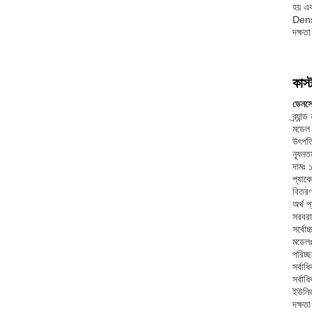
হয় এ
Denso
দক্ষতা
কাস
ডেনস
ব্র্যা
মডেল
উৎপত্
ন্যূনত
দামঃ
প্যাকে
বিতরণ
অর্থ প
সরবর
সর্বোচ
মডে
পরিচ্
সর্বা
সর্বা
ইউনিভ
দক্ষত