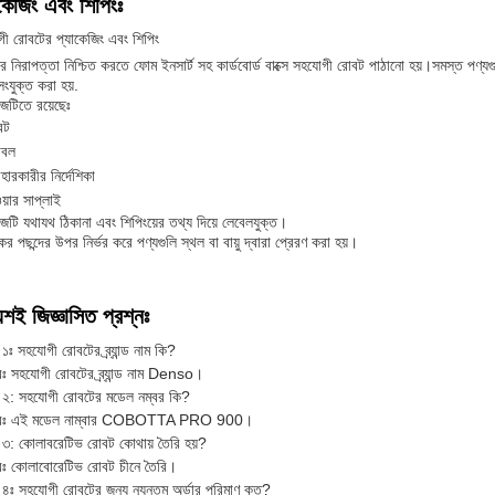
কেজিং এবং শিপিংঃ
ী রোবটের প্যাকেজিং এবং শিপিং
ির নিরাপত্তা নিশ্চিত করতে ফোম ইনসার্ট সহ কার্ডবোর্ড বাক্সে সহযোগী রোবট পাঠানো হয়।সমস্ত পণ্যগ
 সংযুক্ত করা হয়.
েজটিতে রয়েছেঃ
বট
াবল
বহারকারীর নির্দেশিকা
য়ার সাপ্লাই
েজটি যথাযথ ঠিকানা এবং শিপিংয়ের তথ্য দিয়ে লেবেলযুক্ত।
ের পছন্দের উপর নির্ভর করে পণ্যগুলি স্থল বা বায়ু দ্বারা প্রেরণ করা হয়।
য়শই জিজ্ঞাসিত প্রশ্নঃ
 ১ঃ সহযোগী রোবটের ব্র্যান্ড নাম কি?
ঃ সহযোগী রোবটের ব্র্যান্ড নাম Denso।
ন ২: সহযোগী রোবটের মডেল নম্বর কি?
রঃ এই মডেল নাম্বার COBOTTA PRO 900।
ন ৩: কোলাবরেটিভ রোবট কোথায় তৈরি হয়?
ঃ কোলাবোরেটিভ রোবট চীনে তৈরি।
ন ৪ঃ সহযোগী রোবটের জন্য ন্যূনতম অর্ডার পরিমাণ কত?