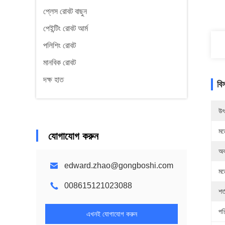
প্লেস রোবট বাছুন
পেইন্টিং রোবট আর্ম
পলিশিং রোবট
মানবিক রোবট
দক্ষ হাত
বি
উৎ
মড
যোগাযোগ করুন
অব
edward.zhao@gongboshi.com
মড
008615121023088
শর্
পর
এখনই যোগাযোগ করুন