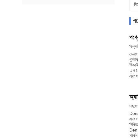
বি
পণ্
পণ্য
বিপ্
ডেনসো
পুনরা
ডিজাইন
UR10e
এবং স
অ্যা
সহয
Denso
এবং স
নিশ্চ
Denso
মার্ক