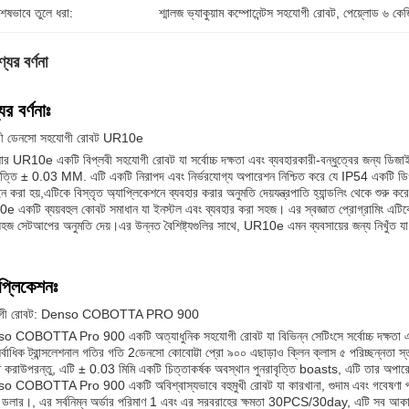
শেষভাবে তুলে ধরা:
শ্মালজ ভ্যাকুয়াম কম্পোনেন্টস সহযোগী রোবট
, 
পেয়্লোড ৬ কে
যের বর্ণনা
ের বর্ণনাঃ
লবী ডেনসো সহযোগী রোবট UR10e
র UR10e একটি বিপ্লবী সহযোগী রোবট যা সর্বোচ্চ দক্ষতা এবং ব্যবহারকারী-বন্ধুত্বের জন্য ডিজাই
বৃত্তি ± 0.03 MM. এটি একটি নিরাপদ এবং নির্ভরযোগ্য অপারেশন নিশ্চিত করে যে IP54 একটি ডিগ্র
 করা হয়,এটিকে বিস্তৃত অ্যাপ্লিকেশনে ব্যবহার করার অনুমতি দেয়যন্ত্রপাতি হ্যান্ডলিং থেকে শুরু করে
 একটি ব্যয়বহুল কোবট সমাধান যা ইনস্টল এবং ব্যবহার করা সহজ। এর স্বজ্ঞাত প্রোগ্রামিং এটিকে
হজ সেটআপের অনুমতি দেয়।এর উন্নত বৈশিষ্ট্যগুলির সাথে, UR10e এমন ব্যবসায়ের জন্য নিখুঁত যা নি
প্লিকেশনঃ
োগী রোবট: Denso COBOTTA PRO 900
 COBOTTA Pro 900 একটি অত্যাধুনিক সহযোগী রোবট যা বিভিন্ন সেটিংসে সর্বোচ্চ দক্ষতা এবং ক
র্বাধিক ট্রান্সলেশনাল গতির গতি 2ডেনসো কোবোট্টা প্রো ৯০০ এছাড়াও ক্লিন ক্লাস ৫ পরিচ্ছন্নতা স্
িত করাউপরন্তু, এটি ± 0.03 মিমি একটি চিত্তাকর্ষক অবস্থান পুনরাবৃত্তি boasts, এটি তার অপারেশন
 COBOTTA Pro 900 একটি অবিশ্বাস্যভাবে বহুমুখী রোবট যা কারখানা, গুদাম এবং গবেষণা পরী
িন ডলার।, এর সর্বনিম্ন অর্ডার পরিমাণ 1 এবং এর সরবরাহের ক্ষমতা 30PCS/30day, এটি সব আকারের