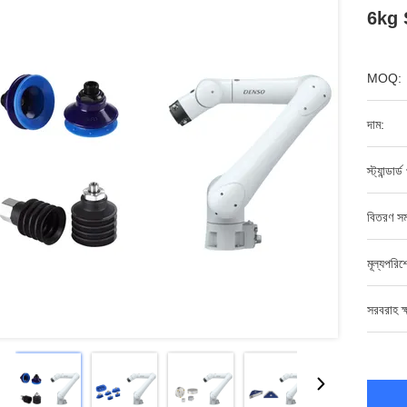
6kg S
MOQ:
দাম:
স্ট্যান্ডার্
বিতরণ সম
মূল্যপরি
সরবরাহ ক্