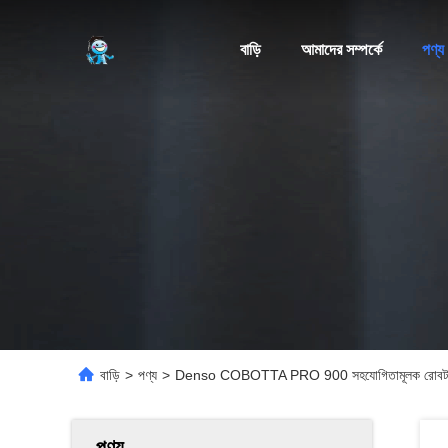
বাড়ি
আমাদের সম্পর্কে
পণ্য
বাড়ি
>
পণ্য
>
Denso COBOTTA PRO 900 সহযোগিতামূলক রোবট 6kg
পণ্য