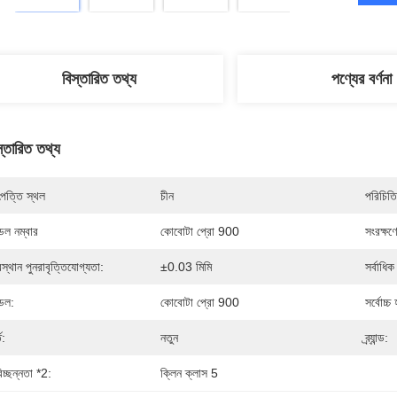
বিস্তারিত তথ্য
পণ্যের বর্ণনা
স্তারিত তথ্য
পত্তি স্থল
চীন
পরিচিতি
েল নম্বার
কোবোটা প্রো 900
সংরক্ষণে
স্থান পুনরাবৃত্তিযোগ্যতা:
±0.03 মিমি
সর্বাধ
েল:
কোবোটা প্রো 900
সর্বোচ্চ
ত:
নতুন
ব্র্যান্ড:
িচ্ছন্নতা *2:
ক্লিন ক্লাস 5