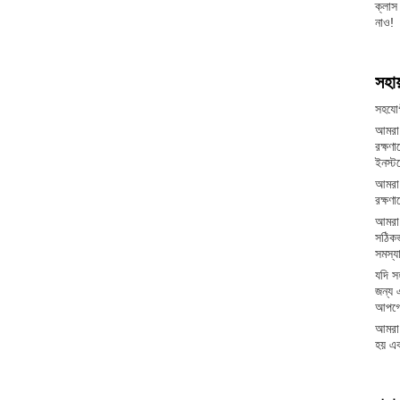
ক্লাস
নাও!
সহায
সহযোগ
আমরা 
রক্ষণ
ইনস্ট
আমরা 
রক্ষণা
আমরা 
সঠিক
সমস্য
যদি স
জন্য 
আপগ্
আমরা 
হয় এ