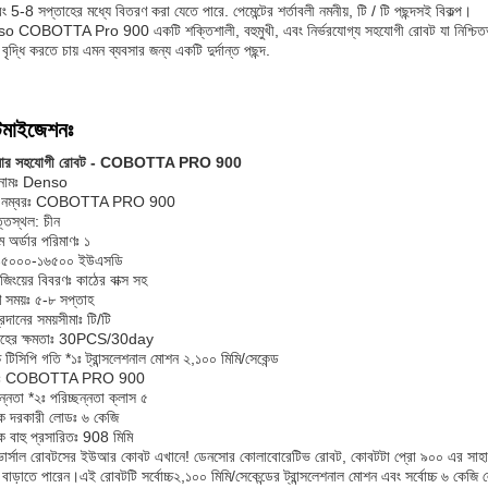
বং 5-8 সপ্তাহের মধ্যে বিতরণ করা যেতে পারে. পেমেন্টের শর্তাবলী নমনীয়, টি / টি পছন্দসই বিকল্প।
 COBOTTA Pro 900 একটি শক্তিশালী, বহুমুখী, এবং নির্ভরযোগ্য সহযোগী রোবট যা নিশ্চিতভাবে 
 বৃদ্ধি করতে চায় এমন ব্যবসার জন্য একটি দুর্দান্ত পছন্দ.
্টমাইজেশনঃ
োর সহযোগী রোবট - COBOTTA PRO 900
ন্ড নামঃ Denso
 নম্বরঃ COBOTTA PRO 900
তিস্থল: চীন
ম অর্ডার পরিমাণঃ ১
 ১৫০০০-১৬৫০০ ইউএসডি
জিংয়ের বিবরণঃ কাঠের বাক্স সহ
 সময়ঃ ৫-৮ সপ্তাহ
্রদানের সময়সীমাঃ টি/টি
াহের ক্ষমতাঃ 30PCS/30day
্চ টিসিপি গতি *১ঃ ট্রান্সলেশনাল মোশন ২,১০০ মিমি/সেকেন্ড
লঃ COBOTTA PRO 900
ছন্নতা *২ঃ পরিচ্ছন্নতা ক্লাস ৫
ধিক দরকারী লোডঃ ৬ কেজি
ধিক বাহু প্রসারিতঃ 908 মিমি
ার্সাল রোবটসের ইউআর কোবট এখানে! ডেনসোর কোলাবোরেটিভ রোবট, কোবটটা প্রো ৯০০ এর সাহায্যে আ
া বাড়াতে পারেন।এই রোবটটি সর্বোচ্চ২,১০০ মিমি/সেকেন্ডের ট্রান্সলেশনাল মোশন এবং সর্বোচ্চ ৬ কেজ