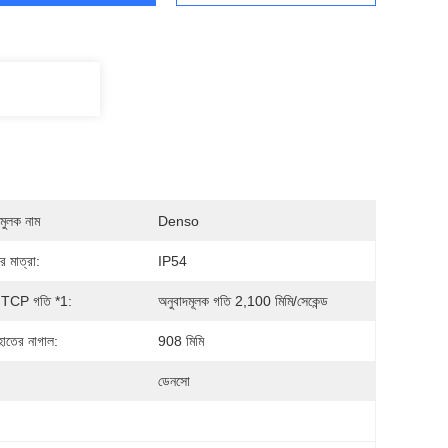
মুলক নাম
Denso
র মাত্রা:
IP54
িক TCP গতি *1:
অনুবাদমূলক গতি 2,100 মিমি/সেকেন্ড
 হাতের নাগাল:
908 মিমি
ডেনসো