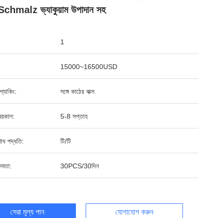
chmalz ভ্যাকুয়াম উপাদান সহ
1
15000~16500USD
ড প্যাকিং:
সঙ্গে কাঠের বাক্স
য়কাল:
5-8 সপ্তাহ
শোধ পদ্ধতি:
টি/টি
ষমতা:
30PCS/30দিন
সেরা মূল্য পান
যোগাযোগ করুন