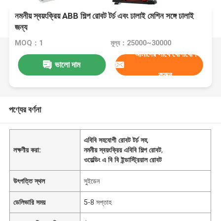
নমনীয় স্বয়ংক্রিয় ABB শিল্প রোবট টর্চ এবং ঢালাই মেশিন সঙ্গে ঢালাই
জন্য
MOQ：1
মূল্য：25000~30000
আমাদের সাথে যোগাযোগ
ভালো দাম
করুন
পণ্যের বর্ণনা
এবিবি সহযোগী রোবট টর্চ সহ
,
লক্ষণীয় করা:
নমনীয় স্বয়ংক্রিয় এবিবি শিল্প রোবট
,
ওয়েল্ডিং এ বি বি ইন্ডাস্ট্রিয়াল রোবট
উৎপত্তি স্থল
সুইডেন
ডেলিভারি সময়
5-8 সপ্তাহ