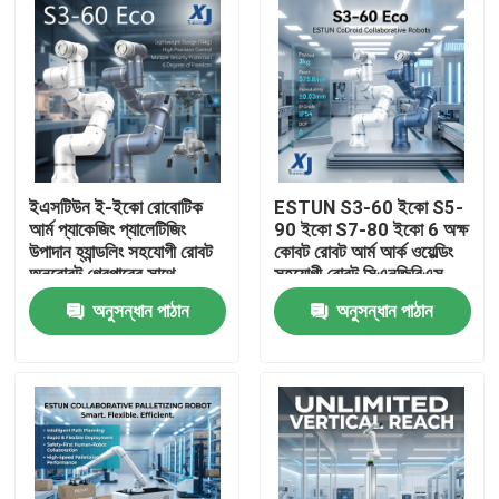
ইএসটিউন ই-ইকো রোবোটিক
ESTUN S3-60 ইকো S5-
আর্ম প্যাকেজিং প্যালেটিজিং
90 ইকো S7-80 ইকো 6 অক্ষ
উপাদান হ্যান্ডলিং সহযোগী রোবট
কোবট রোবট আর্ম আর্ক ওয়েল্ডিং
অনরোবট গ্রেপারের সাথে
সহযোগী রোবট সিএনজিবিএস
ওয়েল্ডিং পজিশনার
অনুসন্ধান পাঠান
অনুসন্ধান পাঠান
বাড়ি
পণ্য
ভিডিও