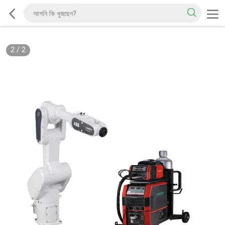
2
/
2