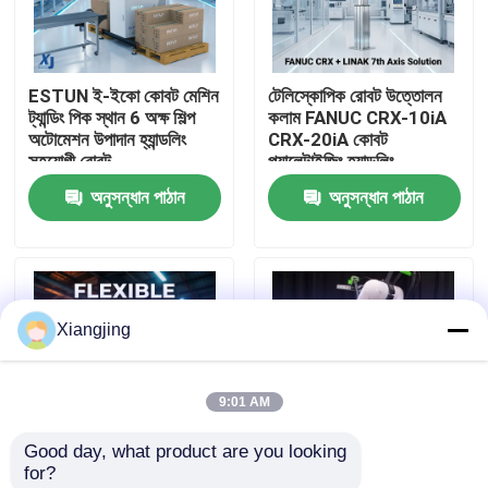
আমাদের সম্পর্কে
ESTUN ই-ইকো কোবট মেশিন
টেলিস্কোপিক রোবট উত্তোলন
ট্যান্ডিং পিক স্থান 6 অক্ষ শিল্প
কলাম FANUC CRX-10iA
কারখানা ভ্রমণ
অটোমেশন উপাদান হ্যান্ডলিং
CRX-20iA কোবট
সহযোগী রোবট
প্যালেটাইজিং হ্যান্ডলিং
সহযোগিতামূলক রোবট
অনুসন্ধান পাঠান
অনুসন্ধান পাঠান
মান নিয়ন্ত্রণ
আমাদের সাথে যোগাযোগ
Xiangjing
ব্লগ
9:01 AM
উদ্ধৃতির জন্য আবেদন
Good day, what product are you looking 
for?
শিল্প রোবট হাত
লিনাক এলিভেট লিফটিং কলাম
FANUC CRX সিরিজ সহযোগী