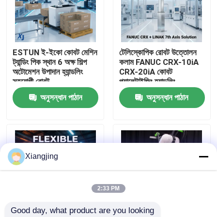
আমাদের সম্পর্কে
ESTUN ই-ইকো কোবট মেশিন
টেলিস্কোপিক রোবট উত্তোলন
কারখানা ভ্রমণ
ট্যান্ডিং পিক স্থান 6 অক্ষ শিল্প
কলাম FANUC CRX-10iA
অটোমেশন উপাদান হ্যান্ডলিং
CRX-20iA কোবট
সহযোগী রোবট
প্যালেটাইজিং হ্যান্ডলিং
মান নিয়ন্ত্রণ
সহযোগিতামূলক রোবট
অনুসন্ধান পাঠান
অনুসন্ধান পাঠান
আমাদের সাথে যোগাযোগ
ব্লগ
Xiangjing
উদ্ধৃতির জন্য আবেদন
2:33 PM
Good day, what product are you looking 
শিল্প রোবট হাত