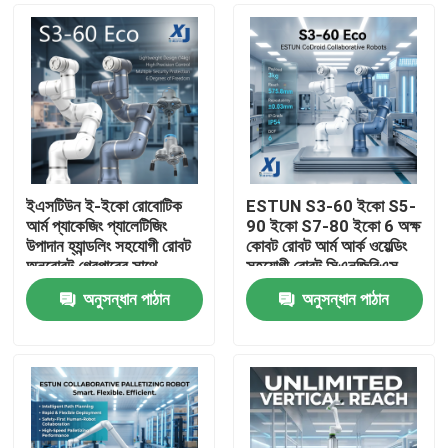
ইএসটিউন ই-ইকো রোবোটিক
ESTUN S3-60 ইকো S5-
আর্ম প্যাকেজিং প্যালেটিজিং
90 ইকো S7-80 ইকো 6 অক্ষ
উপাদান হ্যান্ডলিং সহযোগী রোবট
কোবট রোবট আর্ম আর্ক ওয়েল্ডিং
অনরোবট গ্রেপারের সাথে
সহযোগী রোবট সিএনজিবিএস
ওয়েল্ডিং পজিশনার
অনুসন্ধান পাঠান
অনুসন্ধান পাঠান
বাড়ি
পণ্য
ভিডিও