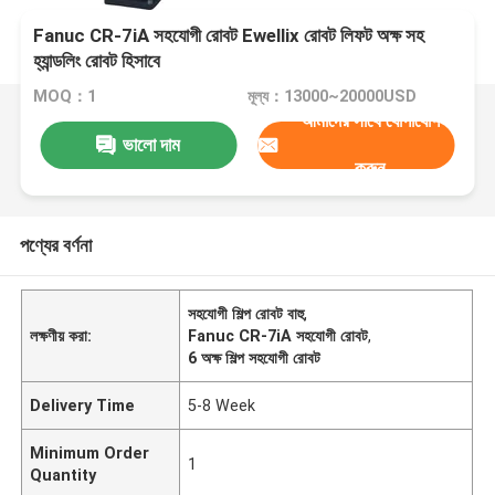
Fanuc CR-7iA সহযোগী রোবট Ewellix রোবট লিফট অক্ষ সহ
হ্যান্ডলিং রোবট হিসাবে
MOQ：1
মূল্য：13000~20000USD
আমাদের সাথে যোগাযোগ
ভালো দাম
করুন
পণ্যের বর্ণনা
সহযোগী শিল্প রোবট বাহু
,
লক্ষণীয় করা:
Fanuc CR-7iA সহযোগী রোবট
,
6 অক্ষ শিল্প সহযোগী রোবট
Delivery Time
5-8 Week
Minimum Order
1
Quantity