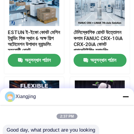
আমাদের সম্পর্কে
ESTUN ই-ইকো কোবট মেশিন
টেলিস্কোপিক রোবট উত্তোলন
কারখানা ভ্রমণ
ট্যান্ডিং পিক স্থান 6 অক্ষ শিল্প
কলাম FANUC CRX-10iA
অটোমেশন উপাদান হ্যান্ডলিং
CRX-20iA কোবট
সহযোগী রোবট
প্যালেটাইজিং হ্যান্ডলিং
মান নিয়ন্ত্রণ
সহযোগিতামূলক রোবট
অনুসন্ধান পাঠান
অনুসন্ধান পাঠান
আমাদের সাথে যোগাযোগ
ব্লগ
Xiangjing
উদ্ধৃতির জন্য আবেদন
2:37 PM
Good day, what product are you looking 
শিল্প রোবট হাত