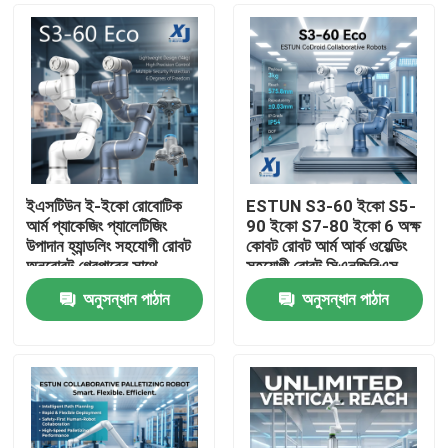
ইএসটিউন ই-ইকো রোবোটিক
ESTUN S3-60 ইকো S5-
আর্ম প্যাকেজিং প্যালেটিজিং
90 ইকো S7-80 ইকো 6 অক্ষ
উপাদান হ্যান্ডলিং সহযোগী রোবট
কোবট রোবট আর্ম আর্ক ওয়েল্ডিং
অনরোবট গ্রেপারের সাথে
সহযোগী রোবট সিএনজিবিএস
ওয়েল্ডিং পজিশনার
অনুসন্ধান পাঠান
অনুসন্ধান পাঠান
বাড়ি
পণ্য
ভিডিও