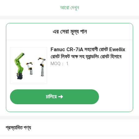
আরো দেখুন
এর সেরা মূল্য পান
Fanuc CR-7iA সহযোগী রোবট Ewellix
রোবট লিফট অক্ষ সহ হ্যান্ডলিং রোবট হিসাবে
MOQ： 1
চালিয়ে
প্রস্তাবিত পণ্য