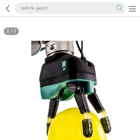
2
/
3