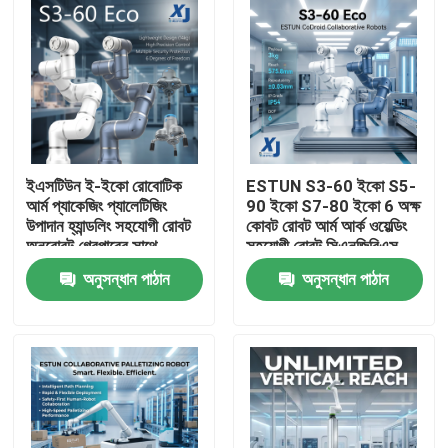
ইএসটিউন ই-ইকো রোবোটিক
ESTUN S3-60 ইকো S5-
আর্ম প্যাকেজিং প্যালেটিজিং
90 ইকো S7-80 ইকো 6 অক্ষ
উপাদান হ্যান্ডলিং সহযোগী রোবট
কোবট রোবট আর্ম আর্ক ওয়েল্ডিং
অনরোবট গ্রেপারের সাথে
সহযোগী রোবট সিএনজিবিএস
ওয়েল্ডিং পজিশনার
অনুসন্ধান পাঠান
অনুসন্ধান পাঠান
বাড়ি
পণ্য
ভিডিও