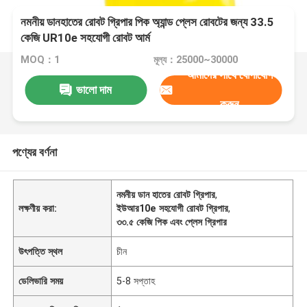
নমনীয় ডানহাতের রোবট গ্রিপার পিক অ্যান্ড প্লেস রোবটের জন্য 33.5
কেজি UR10e সহযোগী রোবট আর্ম
MOQ：1
মূল্য：25000~30000
আমাদের সাথে যোগাযোগ
ভালো দাম
করুন
পণ্যের বর্ণনা
নমনীয় ডান হাতের রোবট গ্রিপার
,
লক্ষণীয় করা:
ইউআর10e সহযোগী রোবট গ্রিপার
,
৩৩.৫ কেজি পিক এবং প্লেস গ্রিপার
উৎপত্তি স্থল
চীন
ডেলিভারি সময়
5-8 সপ্তাহ