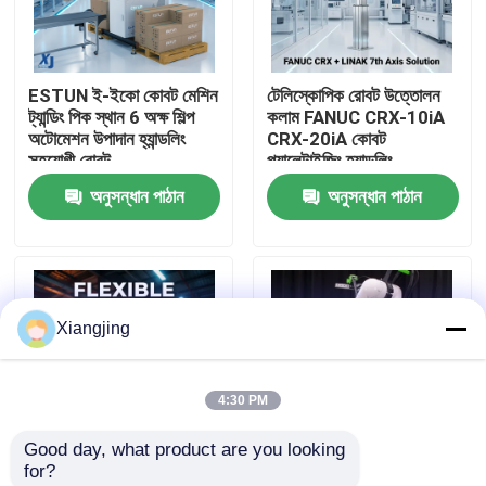
আমাদের সম্পর্কে
ESTUN ই-ইকো কোবট মেশিন
টেলিস্কোপিক রোবট উত্তোলন
ট্যান্ডিং পিক স্থান 6 অক্ষ শিল্প
কলাম FANUC CRX-10iA
কারখানা ভ্রমণ
অটোমেশন উপাদান হ্যান্ডলিং
CRX-20iA কোবট
সহযোগী রোবট
প্যালেটাইজিং হ্যান্ডলিং
সহযোগিতামূলক রোবট
অনুসন্ধান পাঠান
অনুসন্ধান পাঠান
মান নিয়ন্ত্রণ
আমাদের সাথে যোগাযোগ
Xiangjing
ব্লগ
4:30 PM
উদ্ধৃতির জন্য আবেদন
Good day, what product are you looking 
for?
শিল্প রোবট হাত
লিনাক এলিভেট লিফটিং কলাম
FANUC CRX সিরিজ সহযোগী