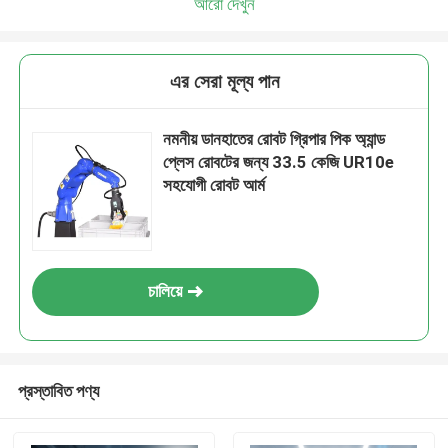
আরো দেখুন
এর সেরা মূল্য পান
নমনীয় ডানহাতের রোবট গ্রিপার পিক অ্যান্ড
প্লেস রোবটের জন্য 33.5 কেজি UR10e
সহযোগী রোবট আর্ম
চালিয়ে
প্রস্তাবিত পণ্য