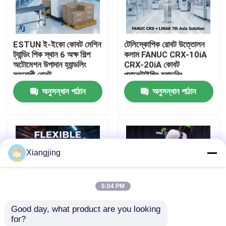
আমাদের সম্পর্কে
ESTUN ই-ইকো কোবট মেশিন
টেলিস্কোপিক রোবট উত্তোলন
ট্যান্ডিং পিক স্থান 6 অক্ষ শিল্প
কলাম FANUC CRX-10iA
কারখানা ভ্রমণ
অটোমেশন উপাদান হ্যান্ডলিং
CRX-20iA কোবট
সহযোগী রোবট
প্যালেটাইজিং হ্যান্ডলিং
সহযোগিতামূলক রোবট
অনুসন্ধান পাঠান
অনুসন্ধান পাঠান
মান নিয়ন্ত্রণ
আমাদের সাথে যোগাযোগ
Xiangjing
ব্লগ
6:04 PM
উদ্ধৃতির জন্য আবেদন
Good day, what product are you looking 
for?
শিল্প রোবট হাত
লিনাক এলিভেট লিফটিং কলাম
FANUC CRX সিরিজ সহযোগী