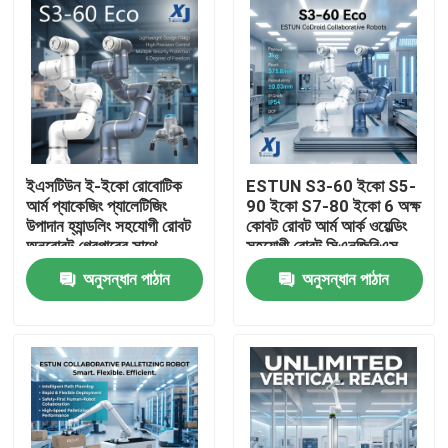
ইএসটিউন ই-ইকো রোবোটিক
ESTUN S3-60 ইকো S5-
আর্ম প্যাকেজিং প্যালেটিজিং
90 ইকো S7-80 ইকো 6 অক্ষ
উপাদান হ্যান্ডলিং সহযোগী রোবট
কোবট রোবট আর্ম আর্ক ওয়েল্ডিং
অনরোবট গ্রেপারের সাথে
সহযোগী রোবট সিএনজিবিএস
ওয়েল্ডিং পজিশনার
অনুসন্ধান পাঠান
অনুসন্ধান পাঠান
বাড়ি
পণ্য
ভিডিও