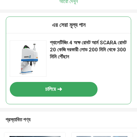
আরো দেখুন
এর সেরা মূল্য পান
প্যালেটিজিং 4 অক্ষ রোবট আর্ম SCARA রোবট
20 কেজি দরকারী লোড 200 মিমি থেকে 300
মিমি পৌঁছান
চালিয়ে
প্রস্তাবিত পণ্য