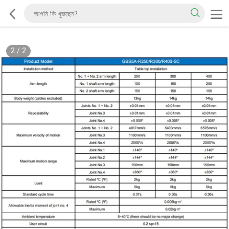
2
/
2