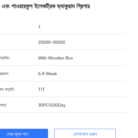
র এবং পাওয়ারফুল ইলেকট্রিক ভ্যাকুয়াম গ্রিপার
1
25000~30000
ড প্যাকিং:
With Wooden Box
য়কাল:
5-8 Week
শোধ পদ্ধতি:
T/T
ষমতা:
30PCS/30Day
সেরা মূল্য পান
যোগাযোগ করুন