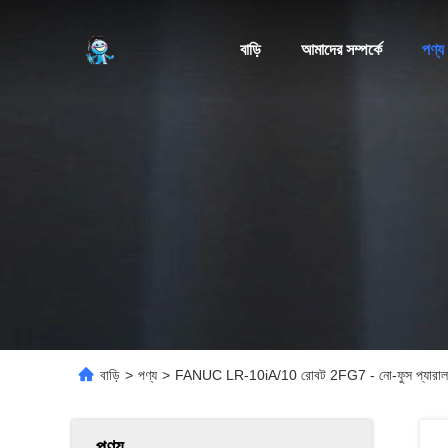
বাড়ি
আমাদের সম্পর্কে
পণ্য
বাড়ি
>
পণ্য
>
FANUC LR-10iA/10 রোবট 2FG7 - নো-ফুস প্যারালাল গ্রি
পণ্য