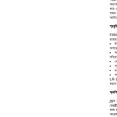
অবশেষ
করে এ
সক্ষম
অটোমে
প্রযু
FAN
রয়েছে
উ
অপারে
স
সন্নি
ম
প
গ
স
LR-1
করতে 
অ্যাপ
ব্র্যা
রেঞ্জ
2
কাজ ক
আছে
ন