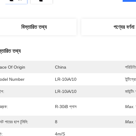
বিস্তারিত তথ্য
পণ্যের বর্ণনা
স্তারিত তথ্য
ace Of Origin
China
পরিচিতি
odel Number
LR-10iA/10
ইন্টিগ্র
ইপ:
LR-10iA/10
মাউন্টিং
়ন্ত্রক:
R-30iB প্লাস
Max.
বট পায়ের ছাপ [মিমি:
8
Max.
ি:
4m/s