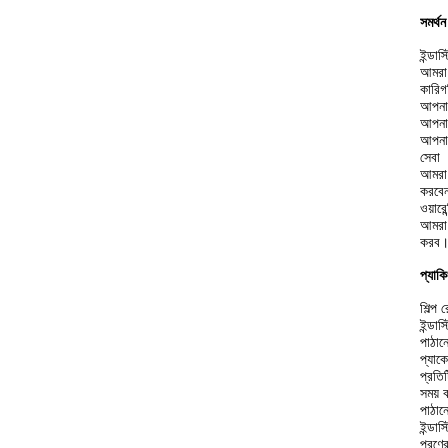
সমর্থ
ইন্ডাস
আমরা 
কারিগ
আপনার
আপনার
আপনাক
সেবা
আমরা 
করবেন
ওয়ারেন
আমরা 
করব।আ
প্যাক
শিল্প
ইন্ডা
পাঠান
প্যাক
প্রতি
সময় ব
পাঠান
ইন্ডাস
পূরণে