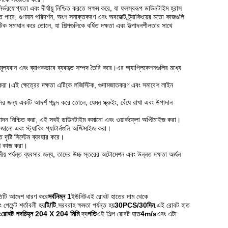
ির্ভরযোগ্যতা এবং দীর্ঘায়ু নিশ্চিত করতে সক্ষম করে, যা ফলস্বরূপ ডাউনটাইম হ্রাস
ে পারে, গুণমান পরিদর্শন, অংশ সনাক্তকরণ এবং অবজেক্ট ট্র্যাকিংয়ের মতো কাজগুলি
মাধান করে তোলে, যা শিল্পগুলিকে বর্ধিত দক্ষতা এবং উত্পাদনশীলতার সাথে
ি মূল্যবান এবং ব্যাপকভাবে ব্যবহৃত সম্পদ তৈরি করে।এর অ্যাপ্লিকেশনগুলির মধ্যে
 করা।এই ক্ষেত্রের দক্ষতা এটিকে লজিস্টিক, গুদামজাতকরণ এবং সমাবেশ লাইন
লির জন্য একটি আদর্শ পছন্দ করে তোলে, যেমন স্ক্রুইং, বেঁধে রাখা এবং উপাদান
 উত্পাদন নিশ্চিত করা, এই সবই ডাউনটাইম কমানো এবং ওয়ার্কফ্লো অপ্টিমাইজ করা।
ানো এবং স্ট্যাকিং প্যাটার্নগুলি অপ্টিমাইজ করা।
দৃষ্টি সিস্টেম ব্যবহার করে।
শি কাজ করা।
নীয় পর্যন্ত ব্যবসার জন্য, তাদের উচ্চ স্তরের অটোমেশন এবং উন্নত দক্ষতা অর্জন
তিটি আদেশ ধারণ করে
সর্বনিম্ন 1
ইউনিটএই রোবট হাতের দাম থেকে
 পেমেন্ট শর্তাবলী হয়
টি/টি
.সরবরাহ ক্ষমতা পর্যন্ত হয়
30PCS/30দিন
.এই রোবট হাত
ং
রোবট পদচিহ্ন 204 X 204 মিমি
.দ্য
গতি
এই শিল্প রোবট হাত
4m/s
এবং এটা