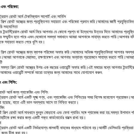
ন এবং পরিষেবা:
্ট্রিয়াল রোবট আর্ম টেকনিক্যাল সাপোর্ট এবং সার্ভিস
শিল্প রোবট অস্ত্রের জন্য প্রযুক্তিগত সহায়তা এবং পরিষেবা প্রদান করি।আমাদের জ্ঞানী প্রযুক্তিবি
রি সহযোগিতা
 ইন্ডাস্ট্রিয়াল রোবট আর্ম নিয়ে আপনার যে কোনো প্রশ্ন বা উদ্বেগের উত্তর দিতে আমাদের প্রযু
 সম্মুখীন হতে পারে এমন যেকোনো সমস্যা সমাধানে আমরা আপনাকে সাহায্য করতে পারি।আপনার যদি
ে সহায়তা করতে পেরে খুশি হব।
শিল্প রোবট অস্ত্রের জন্য ব্যাপক পরিষেবা অফার করি।আমাদের অভিজ্ঞ প্রযুক্তিবিদরা আপনার অবস্থা
।আমরা আপনাকে মেরামত, রক্ষণাবেক্ষণ এবং আপনার অন্যান্য প্রয়োজনে সাহায্য করতে পারি।আমরা নি
্টি
সমস্ত শিল্প রোবট অস্ত্রের উপর এক বছরের ওয়ারেন্টি অফার করি।এই সময়ের মধ্যে আপনার ইন্ডাস্ট্রি
মাদের ওয়ারেন্টি সম্পর্কে আরো তথ্যের জন্য আমাদের সাথে যোগাযোগ করুন.
িং এবং শিপিং:
 রোবট আর্ম জন্য প্যাকেজিং এবং শিপিং
স্ট্রিয়াল রোবট আর্ম একটি সূক্ষ্ম পণ্য, এবং প্যাকেজিং এবং শিপিংয়ের সময় বিশেষ মনোযোগ প্রয়োজন।আ
ো হয়েছে, যাতে এটি ভাল অবস্থায় আসে তা নিশ্চিত করতে।
েজিং
টি শিল্প রোবট আর্ম সাবধানে বুদবুদ মোড়ানো এবং ফেনা প্যাডিং সঙ্গে প্যাকেজ করা হয়.সমস্ত উপাদান
াহুটিকে রক্ষা করার জন্য একটি শক্ত কার্ডবোর্ডের বাক্সে রাখা হয়।
ো
্ট্রিয়াল রোবট আর্ম একটি নির্ভরযোগ্য মালবাহী বাহকের মাধ্যমে পাঠানো হয়।আর্মটি ডেলিভারি প্রক্রিয়
র জন্য বীমা করা হয়।