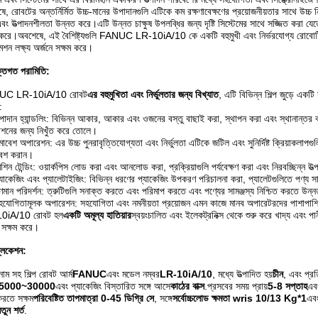
ে, রোবটের অন্তর্নির্মিত উচ্চ-মানের উপাদানগুলি এটিকে কম রক্ষণাবেক্ষণের প্রয়োজনীয়তার সাথে উচ্চ ন
বং উত্পাদনশীলতা উন্নত করে।এটি উন্নত চাক্ষুষ উপলব্ধির জন্য দৃষ্টি সিস্টেমের সাথে সজ্জিত করা যেত
 করে।অবশেষে, এই বৈশিষ্ট্যগুলি FANUC LR-10iA/10 কে একটি বহুমুখী এবং নির্ভরযোগ্য রোবোটিক স
শন লক্ষ্য অর্জনে সক্ষম করে।
ক্তিগত পরামিতি:
UC LR-10iA/10 রোবট
এর বহুমুখিতা এবং নির্ভুলতার জন্য বিখ্যাত
, এটি বিভিন্ন শিল্প জুড়ে একট
:
পাদান হ্যান্ডলিং: বিভিন্ন আকার, আকার এবং ওজনের বস্তু বাছাই করা, স্থাপন করা এবং স্থানান্তর
শনের জন্য নিখুঁত করে তোলে।
মাবেশ অপারেশন: এর উচ্চ পুনরাবৃত্তিযোগ্যতা এবং নির্ভুলতা এটিকে জটিল এবং সুনির্দিষ্ট ক্রিয়াকলাপগু
বেশ করান।
েশিন টেন্ডিং: ওয়ার্কপিস লোড করা এবং আনলোড করা, প্রক্রিয়াগুলি পর্যবেক্ষণ করা এবং নিরবচ্ছিন্ন
্যাকেজিং এবং প্যালেটাইজিং: বিভিন্ন ধরণের প্যাকেজিং উপকরণ পরিচালনা করা, প্যালেটগুলিতে পণ্য সাজ
ুণমান পরিদর্শন: ত্রুটিগুলি সনাক্ত করতে এবং পরিমাপ করতে এবং পণ্যের সামঞ্জস্য নিশ্চিত করতে উন্নত 
হযোগিতামূলক অপারেশন: সহযোগিতা এবং নমনীয়তা প্রয়োজন এমন কাজে মানব অপারেটরদের পাশাপা
0iA/10 রোবট হল
একটি অমূল্য হাতিয়ার
স্বয়ংচালিত এবং ইলেকট্রনিক্স থেকে শুরু করে খাদ্য এবং পা
সক্ষম করে।
্লিকেশন:
ন্ড নাম সহ শিল্প রোবট আর্ম
FANUC
এবং মডেল নম্বর
LR-10iA/10
, মধ্যে উত্পাদিত হয়
চীন
, এবং প্র
5000~30000
এবং প্যাকেজিং বিস্তারিত সঙ্গে আসে
কাঠের বাক্স
.প্রসবের সময় প্রায়
5-8 সপ্তাহ
এবং
রতে সক্ষম
পরিবেষ্টিত তাপমাত্রা 0-45 ডিগ্রি সে
, সঙ্গে
সর্বোচ্চলোড ক্ষমতা wris 10/13 Kg*1
এব
তুন শর্ত
.