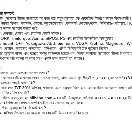
র সম্পর্কে:
ংজিং (সাংহাই) চীনের সাংহাইতে বহু বছর ধরে বায়ুসংক্রান্ত এবং বৈদ্যুতিক নিয়ন্ত্রণ ভালভ বিতরণকারী।
সমস্ত ফিশার, স্যামসন, কোসো, ম্যাসোনেইলান, ফ্লোসার্ভ, মেটসো/নেলেস, সিসিআই/এসটিআই, HO
রল ভালভ সরবরাহ করতে পারি,
ি, ড্রেসার, লেজার এবং চাইনিজ সেফটি ভালভ।
RK, limitorque, Auma, SIPOS, PS এবং চাইনিজ ইলেকট্রিক অ্যাকুয়েটর।
mount, E+H, Yokogawa, ABB, Siemens, VEGA, Krohne, Magnetrol, WIKA এবং চাইনিজ ব
, ডেল্টাভি, স্নাইডার-ফক্সবোরো, হানিওয়েল, এবিবি ডিস্ট্রিবিউটেড কন্ট্রোল সিস্টেম
র কন্ট্রোল ভালভ এবং যন্ত্রের সমৃদ্ধ অভিজ্ঞতা রয়েছে এবং আমরা আমাদের গ্রাহককে চীনের বিখ্যাত ব্র্য
বিশ্বাস করি আমরা আপনার সাথে একটি ভাল সহযোগিতা থাকবে।
:
প্রসবের আগে আপনার কতক্ষণ লাগবে?
: আমাদের স্টকে অনেক সাধারণ মডেল রয়েছে, যাতে আমরা খুব শীঘ্রই পণ্য সরবরাহ করতে পারি (3
ন আপনার পেমেন্ট মেয়াদ কি?
:সাধারণত T/T 30% অগ্রিম, প্রসবের আগে ব্যালেন্স দিতে হবে, আমরা ট্রেড আশ্বাসও সমর্থন 
ঃ বাণিজ্য নিশ্চয়তা কি?
: ট্রেড অ্যাসুরেন্স হল Alibaba.com-এর একটি বিনামূল্যের পরিষেবা যা ক্রেতা এবং সরবরাহকারীদের 
দের শিপিং এবং গুণমান-সম্পর্কিত বিরোধের ক্ষেত্রে সহায়তা করে৷
ঃ ট্রেড অ্যাসুরেন্স কি ফি চার্জ করে?
 বাণিজ্য নিশ্চয়তা ক্রেতা এবং সরবরাহকারী উভয়ের জন্য বিনামূল্যে