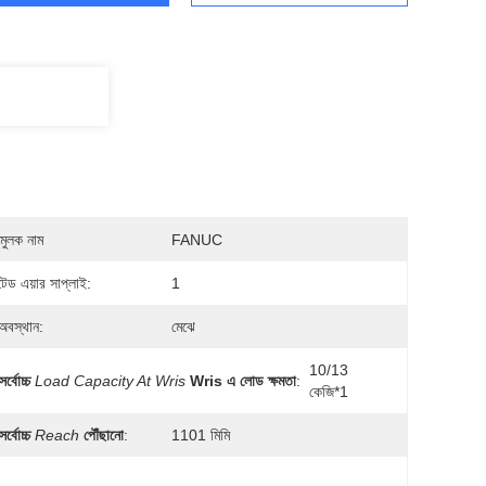
মুলক নাম
FANUC
েটেড এয়ার সাপ্লাই:
1
 অবস্থান:
মেঝে
10/13 
সর্বোচ্চ
Load Capacity At Wris
Wris এ লোড ক্ষমতা
:
কেজি*1
সর্বোচ্চ
Reach
পৌঁছানো
:
1101 মিমি