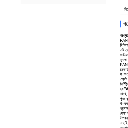
বি
পণ্
পণ্যের
FANUC
বিভিন
এই রো
সেটআপ
সুরক্ষ
FANUC
ডিজাই
উপসংহ
একটি 
বৈশিষ্ট
দ্য
FA
সাথে,
পুনরাব
উপরন্
প্রদা
যেমন 
উপরন্
বাছাই
সরঞ্জ