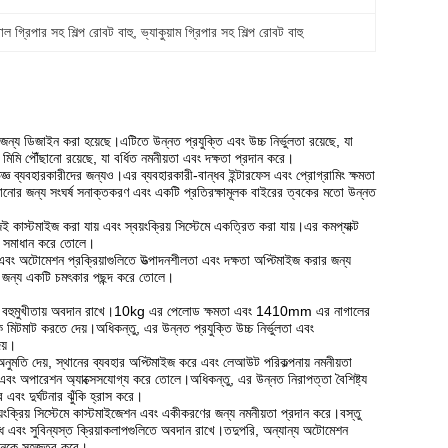
াল গ্রিপার সহ শিল্প রোবট বাহু
, 
ভ্যাকুয়াম গ্রিপার সহ শিল্প রোবট বাহু
য ডিজাইন করা হয়েছে।এটিতে উন্নত প্রযুক্তি এবং উচ্চ নির্ভুলতা রয়েছে, যা
িমি পৌঁছানো রয়েছে, যা বর্ধিত নমনীয়তা এবং দক্ষতা প্রদান করে।
ঞ ব্যবহারকারীদের জন্যও।এর ব্যবহারকারী-বান্ধব ইন্টারফেস এবং প্রোগ্রামিং ক্ষমতা
নোর জন্য সংঘর্ষ সনাক্তকরণ এবং একটি প্রতিরক্ষামূলক বাইরের ত্বকের মতো উন্নত
াস্টমাইজ করা যায় এবং স্বয়ংক্রিয় সিস্টেমে একত্রিত করা যায়।এর কমপ্যাক্ট
়ী সমাধান করে তোলে।
ং অটোমেশন প্রক্রিয়াগুলিতে উত্পাদনশীলতা এবং দক্ষতা অপ্টিমাইজ করার জন্য
ের জন্য একটি চমৎকার পছন্দ করে তোলে।
তা এবং বহুমুখীতায় অবদান রাখে।10kg এর পেলোড ক্ষমতা এবং 1410mm এর নাগালের
মিটমাট করতে দেয়।অধিকন্তু, এর উন্নত প্রযুক্তি উচ্চ নির্ভুলতা এবং
েয়।
তি দেয়, স্থানের ব্যবহার অপ্টিমাইজ করে এবং লেআউট পরিকল্পনায় নমনীয়তা
ং এবং অপারেশন অ্যাক্সেসযোগ্য করে তোলে।অধিকন্তু, এর উন্নত নিরাপত্তা বৈশিষ্ট্য
এবং দুর্ঘটনার ঝুঁকি হ্রাস করে।
়ংক্রিয় সিস্টেমে কাস্টমাইজেশন এবং একীকরণের জন্য নমনীয়তা প্রদান করে।বস্তু
ধি এবং সুবিন্যস্ত ক্রিয়াকলাপগুলিতে অবদান রাখে।তদুপরি, অন্যান্য অটোমেশন
ইজেশনকে সহজতর করে।