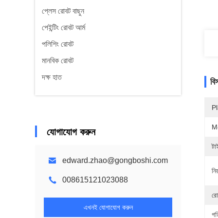
প্লেস রোবট বাছুন
পেইন্টিং রোবট আর্ম
পলিশিং রোবট
মানবিক রোবট
দক্ষ হাত
বি
Pl
M
যোগাযোগ করুন
টা
edward.zhao@gongboshi.com
নিয
008615121023088
রো
এখনই যোগাযোগ করুন
গত