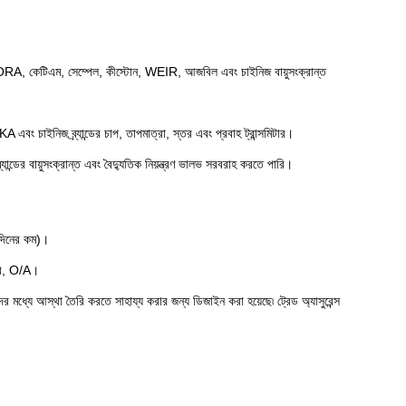
RA, কেটিএম, সেম্পেল, কীস্টোন, WEIR, আজবিল এবং চাইনিজ বায়ুসংক্রান্ত
্র্যান্ডের চাপ, তাপমাত্রা, স্তর এবং প্রবাহ ট্রান্সমিটার।
ান্ডের বায়ুসংক্রান্ত এবং বৈদ্যুতিক নিয়ন্ত্রণ ভালভ সরবরাহ করতে পারি।
 দিনের কম)।
করি, O/A।
মধ্যে আস্থা তৈরি করতে সাহায্য করার জন্য ডিজাইন করা হয়েছে৷ ট্রেড অ্যাসুরেন্স