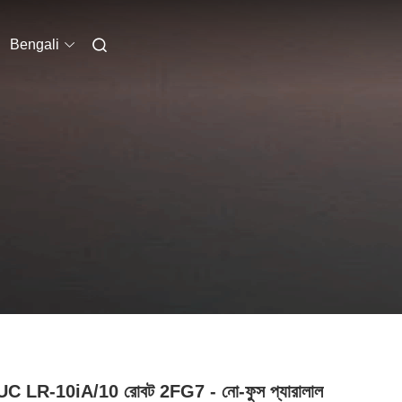
Bengali
C LR-10iA/10 রোবট 2FG7 - নো-ফুস প্যারালাল