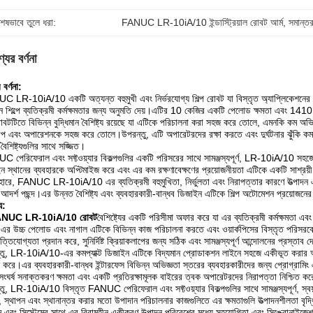
শেষভাবে তুলে ধরা:
FANUC LR-10iA/10 ইন্ডাস্ট্রিয়াল রোবট আর্ম
, 
সমান্তর
যের বর্ণনা
 বর্ণনা:
 LR-10iA/10 একটি অত্যন্ত বহুমুখী এবং নির্ভরযোগ্য শিল্প রোবট যা বিস্তৃত অ্যাপ্লিকেশনের জন্
্ন শিল্পে ব্যতিক্রমী কর্মক্ষমতার জন্য অনুমতি দেয়।এটির 10 কেজির একটি পেলোড ক্ষমতা এবং 1410 ম
বটটিতে বিভিন্ন বুদ্ধিমান বৈশিষ্ট্য রয়েছে যা এটিকে পরিচালনা করা সহজ করে তোলে, এমনকি কম অভিজ্
 এবং অপারেশনকে সহজ করে তোলে।উপরন্তু, এটি অপারেটরদের রক্ষা করতে এবং দুর্ঘটনার ঝুঁকি কমা
া বৈশিষ্ট্যগুলির সাথে সজ্জিত।
 পেরিফেরাল এবং সফ্টওয়্যার বিকল্পগুলির একটি পরিসরের সাথে সামঞ্জস্যপূর্ণ, LR-10iA/10 সহজেই ক
ন স্থানের ব্যবহারকে অপ্টিমাইজ করে এবং এর কম রক্ষণাবেক্ষণের প্রয়োজনীয়তা এটিকে একটি সাশ্রয
ারে, FANUC LR-10iA/10 এর ব্যতিক্রমী বহুমুখিতা, নির্ভুলতা এবং নিরাপত্তার কারণে উত্পাদন এব
আদর্শ পছন্দ।এর উন্নত বৈশিষ্ট্য এবং ব্যবহারকারী-বান্ধব ডিজাইন এটিকে শিল্প অটোমেশন প্রয়োজন
্য:
NUC LR-10iA/10 রোবট
বৈশিষ্ট্যের একটি পরিসীমা অফার করে যা এর ব্যতিক্রমী কর্মক্ষম
 এর উচ্চ পেলোড এবং নাগাল এটিকে বিভিন্ন কাজ পরিচালনা করতে এবং ওয়ার্কপিসের বিস্তৃত পরিসরকে 
ৃত্তিযোগ্যতা প্রদান করে, সুনির্দিষ্ট ক্রিয়াকলাপের জন্য সঠিক এবং সামঞ্জস্যপূর্ণ আন্দোলনের প্রস্তাব দ
তু, LR-10iA/10-এর কমপ্যাক্ট ডিজাইন এটিকে বিদ্যমান প্রোডাকশন লাইনে সহজে একীভূত করার অনুম
ন করে।এর ব্যবহারকারী-বান্ধব ইন্টারফেস বিভিন্ন অভিজ্ঞতা স্তরের ব্যবহারকারীদের জন্য প্রোগ্রামি
সংঘর্ষ সনাক্তকরণ ক্ষমতা এবং একটি প্রতিরক্ষামূলক বাইরের ত্বক অপারেটরদের নিরাপত্তা নিশ্চিত করে 
তু, LR-10iA/10 বিস্তৃত FANUC পেরিফেরাল এবং সফ্টওয়্যার বিকল্পগুলির সাথে সামঞ্জস্যপূর্ণ, স্বয
, স্থাপন এবং স্থানান্তর করার মতো উপাদান পরিচালনার কাজগুলিতে এর ক্ষমতাগুলি উত্পাদনশীলতা বৃদ্
াম এবং সিস্টেমের সাথে এর বিরামহীন একীকরণ উত্পাদন পরিবেশের মধ্যে সহযোগিতা এবং সিঙ্ক্রোনা