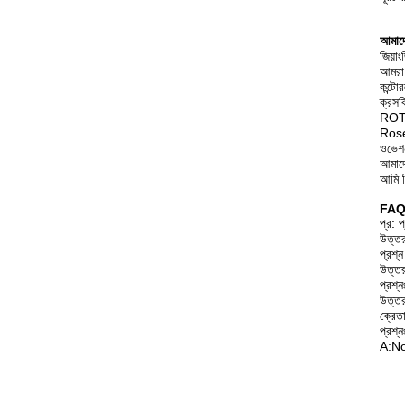
আমাদে
জিয়া
আমরা 
কন্টো
ক্রসব
ROTO
Rose
ওভেশন
আমাদে
আমি 
FAQ
প্র: 
উত্তর
প্রশ্
উত্তর
প্রশ্ন
উত্তর
ক্রেতা
প্রশ্ন
A:No.