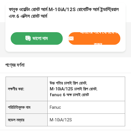
ফানুক ওয়েল্ডিং রোবট আর্ম M-10iA/12S রোবোটিক আর্ম ইন্ডাস্ট্রিয়াল
এবং 6 এক্সিস রোবট আর্ম
আমাদের সাথে যোগাযোগ
ভালো দাম
করুন
পণ্যের বর্ণনা
উচ্চ গতির ঢালাই শিল্প রোবট
,
লক্ষণীয় করা:
M-10iA/12S ঢালাই শিল্প রোবট
,
fanuc 6 অক্ষ ঢালাই রোবট
পরিচিতিমুলক নাম
Fanuc
মডেল নম্বার
M-10iA/12S