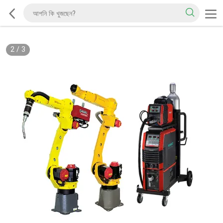
2
/
3