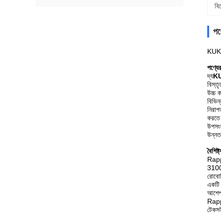
বি
পণ্
KUKA
পণ্যের
দ্য
K
বিস্ত
উচ্চ 
বিভিন
নিরাপ
করতে 
উপসংহ
উন্নত
বৈশিষ্ট
Rappi
3100 
রোবোট
একটি ব
আশেপা
Rappi
টেকসই