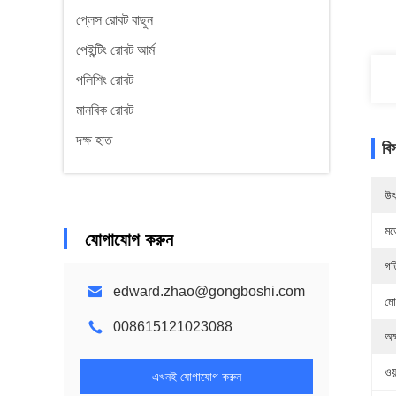
প্লেস রোবট বাছুন
পেইন্টিং রোবট আর্ম
পলিশিং রোবট
মানবিক রোবট
দক্ষ হাত
বি
উৎ
মড
যোগাযোগ করুন
গত
edward.zhao@gongboshi.com
মো
008615121023088
অক
ওয়
এখনই যোগাযোগ করুন