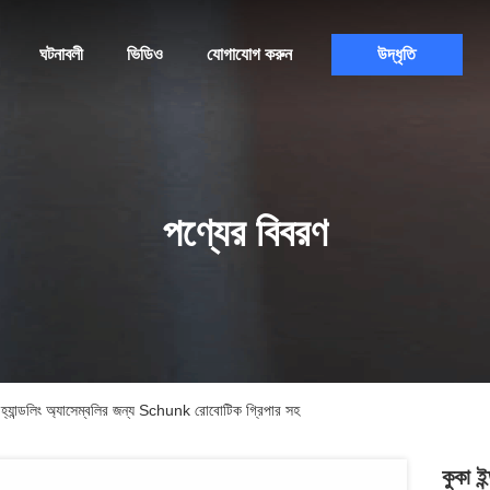
ঘটনাবলী
ভিডিও
যোগাযোগ করুন
উদ্ধৃতি
পণ্যের বিবরণ
 হ্যান্ডলিং অ্যাসেম্বলির জন্য Schunk রোবোটিক গ্রিপার সহ
কুকা ই