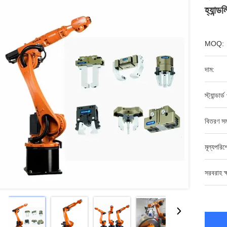
হ্যান্
MOQ:
দাম:
স্ট্যান্ডার্
বিতরণ সম
মূল্যপরি
সরবরাহ ক্