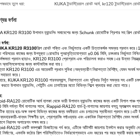
শেষভাবে তুলে ধরা:
KUKA ইন্ডাস্ট্রিয়াল রোবট আর্ম
, 
kr120 ইন্ডাস্ট্রিয়াল রোব
যের বর্ণনা
 KR120 R3100 উপাদান হ্যান্ডলিং সমাবেশের জন্য Schunk রোবোটিক গ্রিপার সহ শিল্প রোব
 বর্ণনা:
UKA KR120 R3100
শিল্প রোবট শক্তি এবং নির্ভুলতার একটি চিত্তাকর্ষক সমন্বয় প্রদান কর
ৃত পরিসরের কাজের জন্য উপযুক্ত।রোবটের পুনরাবৃত্তিযোগ্যতা ±0.06 মিমি, চমৎকার নির্ভুলতা নিশ্
কর্মক্ষমতা প্রদান ছাড়াও, KR120 R3100 প্রোগ্রাম এবং পরিচালনা করাও সহজ।এর উন্নত নিয়ন্ত্রণ 
্ন অ্যাপ্লিকেশনের জন্য কাস্টমাইজ করা যায়।
ত্তা KR120 R3100 এর আরেকটি প্রধান সুবিধা।অভ্যন্তরীণ নিরাপত্তা বৈশিষ্ট্য, যেমন সংঘর্ষ সনাক্
সহায়তা করে।
ারে, KUKA KR120 R3100 পারফরম্যান্স, নিরাপত্তা এবং সুবিধার নিখুঁত সমন্বয় সহ একটি চমৎ
 করতে উপাদান হ্যান্ডলিং, পেইন্টিং এবং ঢালাইয়ের মতো বিভিন্ন শিল্পে ব্যবহার করা যেতে পারে।
্য:
d-RA120 রোবোটিক আর্ম হালকা থেকে ভারী উপাদান হ্যান্ডলিং কাজের জন্য একটি বিশাল পাঞ্চ প্য
মিমি পর্যন্ত দীর্ঘ নাগালের সাথে, Rappid-RA120 হার্ড-টু-নাগালের জায়গায় বস্তু অ্যাক্সেস করতে
িক হাতের ছয়-অক্ষ নকশা বিভিন্ন কাজের জন্য নমনীয়তা এবং চলাচলের স্বাধীনতা প্রদান করে।এটি উচ
্যবহারকারী-বান্ধব শিক্ষণীয় দুল, প্রোগ্রামিং সফ্টওয়্যার এবং একাধিক নিরাপত্তা বৈশিষ্ট্য যেমন সংঘর
শে নিরাপদ অপারেশন সক্ষম করে।
d-RA120 একটি কমপ্যাক্ট ডিজাইনের গর্ব করে, এটিকে আঁটসাঁট জায়গায় ইনস্টল করার অনুমতি দেয়
 নির্মাণের, এমনকি কঠোর শিল্প পরিস্থিতিতেও নির্ভরযোগ্যভাবে এবং বছরের পর বছর স্থায়ী করার জন