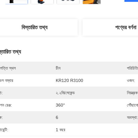
বিস্তারিত তথ্য
পণ্যের বর্ণনা
স্তারিত তথ্য
পত্তি স্থল
চীন
পরিচিতি
েল নম্বার
KR120 R3100
ওজন:
ি:
২.২মি/সেকেন্ড
নিয়ন্ত্রক
শন রেঞ্জ:
360°
পৌঁছানো
্ষ:
6
অবস্থা:
ারেন্টি:
1 বছর