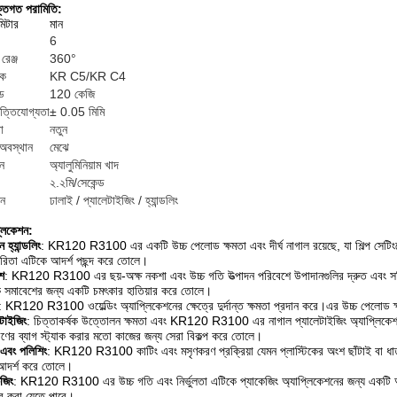
ক্তিগত পরামিতি:
মিটার
মান
6
রেঞ্জ
360°
রক
KR C5/KR C4
ড
120 কেজি
ৃত্তিযোগ্যতা
± 0.05 মিমি
া
নতুন
 অবস্থান
মেঝে
ন
অ্যালুমিনিয়াম খাদ
২.২মি/সেকেন্ড
ন
ঢালাই / প্যালেটাইজিং / হ্যান্ডলিং
্লিকেশন:
 হ্যান্ডলিং
: KR120 R3100 এর একটি উচ্চ পেলোড ক্ষমতা এবং দীর্ঘ নাগাল রয়েছে, যা শিল্প সেটিং
কারিতা এটিকে আদর্শ পছন্দ করে তোলে।
শ
: KR120 R3100 এর ছয়-অক্ষ নকশা এবং উচ্চ গতি উত্পাদন পরিবেশে উপাদানগুলির দ্রুত এবং সঠিক স
 সমাবেশের জন্য একটি চমৎকার হাতিয়ার করে তোলে।
: KR120 R3100 ওয়েল্ডিং অ্যাপ্লিকেশনের ক্ষেত্রে দুর্দান্ত ক্ষমতা প্রদান করে।এর উচ্চ পেলোড ক্
েটাইজিং
: চিত্তাকর্ষক উত্তোলন ক্ষমতা এবং KR120 R3100 এর নাগাল প্যালেটাইজিং অ্যাপ্লিকেশনগু
ের ব্যাগ স্ট্যাক করার মতো কাজের জন্য সেরা বিকল্প করে তোলে।
 এবং পলিশিং
: KR120 R3100 কাটিং এবং মসৃণকরণ প্রক্রিয়া যেমন প্লাস্টিকের অংশ ছাঁটাই বা ধাতব
আদর্শ করে তোলে।
েজিং
: KR120 R3100 এর উচ্চ গতি এবং নির্ভুলতা এটিকে প্যাকেজিং অ্যাপ্লিকেশনের জন্য একটি আদর
ার করা যেতে পারে।