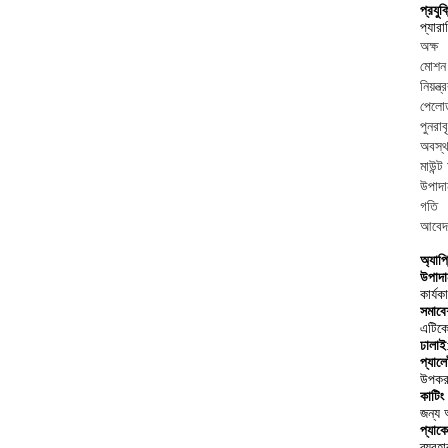
প্রযু
প্যারা
অক্ষ
মোশন 
নিয়ন্ত্
পেলো
পুনরাব
অবস্থ
মাউন্ট
উপাদা
গতি
আবেদ
অ্যাপ
উপাদান
কার্য
সমাবে
এটিকে
ঢালাই
প্যাল
উপকরণ
কাটিং
জন্য 
প্যাক
ব্যবহ