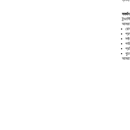
সমর্থ
ইন্ডাস
আমরা 
রোব
প্র
সফ্
পর্
প্র
খুচ
আমরা 