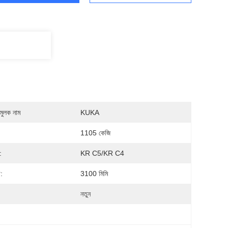
মুলক নাম
KUKA
1105 কেজি
:
KR C5/KR C4
:
3100 মিমি
নতুন