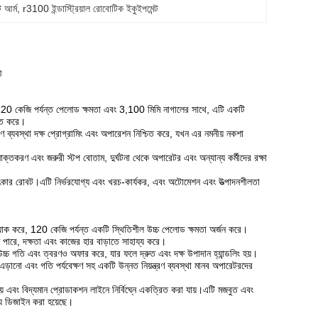
ট আর্ম
, 
r3100 ইন্ডাস্ট্রিয়াল রোবোটিক ইকুইপমেন্ট
ট
ে।120 কেজি পর্যন্ত পেলোড ক্ষমতা এবং 3,100 মিমি নাগালের সাথে, এটি একটি
চিত করে।
ব্যবস্থা দক্ষ প্রোগ্রামিং এবং অপারেশন নিশ্চিত করে, যখন এর নমনীয় নকশা
তকরণ এবং জরুরী স্টপ বোতাম, দুর্ঘটনা থেকে অপারেটর এবং অন্যান্য কর্মীদের রক্ষা
কার রোবট।এটি নির্ভরযোগ্য এবং খরচ-কার্যকর, এবং অটোমেশন এবং উত্পাদনশীলতা
াক করে, 120 কেজি পর্যন্ত একটি স্থিতিশীল উচ্চ পেলোড ক্ষমতা অর্জন করে।
 পারে, দক্ষতা এবং কাজের হার বাড়াতে সাহায্য করে।
্চ গতি এবং ত্বরণও অফার করে, যার ফলে দ্রুত এবং দক্ষ উপাদান হ্যান্ডলিং হয়।
্ষ এড়ানো এবং গতি পর্যবেক্ষণ সহ একটি উন্নত নিয়ন্ত্রণ ব্যবস্থা মানব অপারেটরদের
 এবং বিদ্যমান প্রোডাকশন লাইনে নির্বিঘ্নে একত্রিত করা যায়।এটি মজবুত এবং
্য ডিজাইন করা হয়েছে।