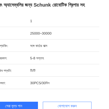
ডলিং অ্যাসেম্বলির জন্য Schunk রোবোটিক গ্রিপার সহ
1
25000~30000
ড প্যাকিং:
সঙ্গে কাঠের বাক্স
য়কাল:
5-8 সপ্তাহ
শোধ পদ্ধতি:
টি/টি
ষমতা:
30PCS/30দিন
সেরা মূল্য পান
যোগাযোগ করুন