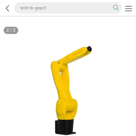
2
/
2