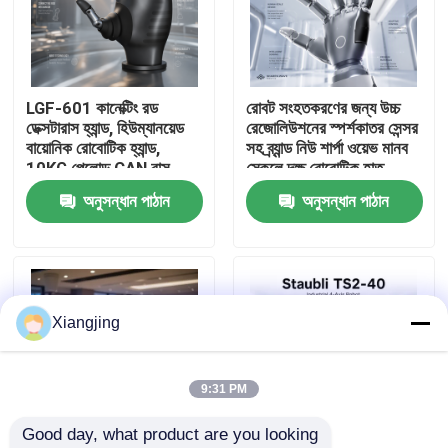
আমাদের সম্পর্কে
LGF-601 কানেক্টিং রড
রোবট সংহতকরণের জন্য উচ্চ
কারখানা ভ্রমণ
ডেক্সটারাস হ্যান্ড, হিউম্যানয়েড
রেজোলিউশনের স্পর্শকাতর সেন্সর
বায়োনিক রোবোটিক হ্যান্ড,
সহ ব্র্যান্ড নিউ শার্পা ওয়েভ মানব
10KG পেলোড CAN বাস
স্কেলে দক্ষ রোবোটিক হাত
মান নিয়ন্ত্রণ
রোবট এন্ড ইফেক্টর গ্রিপার
অনুসন্ধান পাঠান
অনুসন্ধান পাঠান
আমাদের সাথে যোগাযোগ
ব্লগ
Xiangjing
উদ্ধৃতির জন্য আবেদন
9:31 PM
Good day, what product are you looking 
শিল্প রোবট হাত