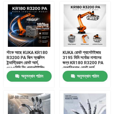
স্টকে আছে KUKA KR180
KUKA রোবট প্যালেটাইজার
R3200 PA সিক্স অ্যাক্সিস
3195 মিমি সর্বোচ্চ নাগালের
ইন্ডাস্ট্রিয়াল রোবট আর্ম,
জন্য KR180 R3200 PA
৩১৯৫মিমি রিচ প্যালেটাইজিং
মেকানিক্যাল রোবট আর্ম
হ্যান্ডলিং রোবোটিক আর্ম
অনুসন্ধান পাঠান
অনুসন্ধান পাঠান
বাড়ি
পণ্য
ভিডিও