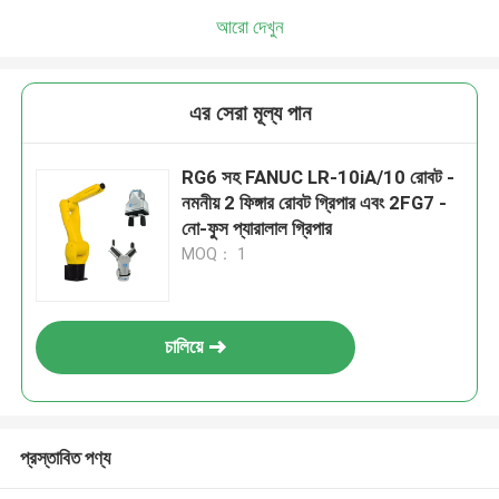
আরো দেখুন
এর সেরা মূল্য পান
RG6 সহ FANUC LR-10iA/10 রোবট -
নমনীয় 2 ফিঙ্গার রোবট গ্রিপার এবং 2FG7 -
নো-ফুস প্যারালাল গ্রিপার
MOQ： 1
চালিয়ে
প্রস্তাবিত পণ্য