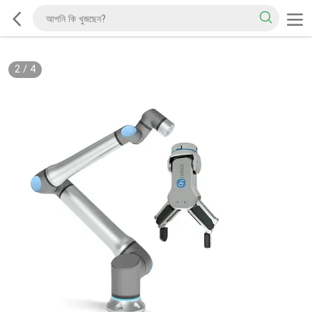
2
/
4