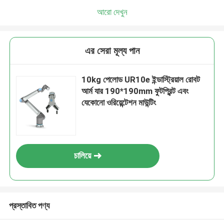
আরো দেখুন
এর সেরা মূল্য পান
10kg পেলোড UR10e ইন্ডাস্ট্রিয়াল রোবট
আর্ম যার 190*190mm ফুটপ্রিন্ট এবং
যেকোনো ওরিয়েন্টেশন মাউন্টিং
চালিয়ে
প্রস্তাবিত পণ্য