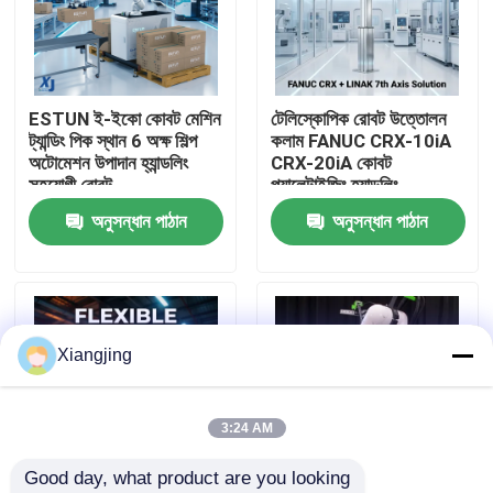
আমাদের সম্পর্কে
ESTUN ই-ইকো কোবট মেশিন
টেলিস্কোপিক রোবট উত্তোলন
কারখানা ভ্রমণ
ট্যান্ডিং পিক স্থান 6 অক্ষ শিল্প
কলাম FANUC CRX-10iA
অটোমেশন উপাদান হ্যান্ডলিং
CRX-20iA কোবট
সহযোগী রোবট
প্যালেটাইজিং হ্যান্ডলিং
মান নিয়ন্ত্রণ
সহযোগিতামূলক রোবট
অনুসন্ধান পাঠান
অনুসন্ধান পাঠান
আমাদের সাথে যোগাযোগ
ব্লগ
Xiangjing
উদ্ধৃতির জন্য আবেদন
3:24 AM
Good day, what product are you looking 
শিল্প রোবট হাত