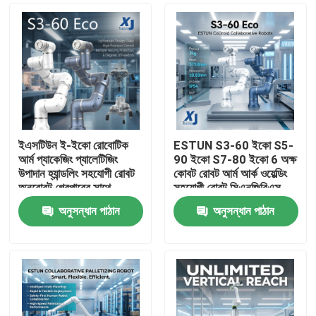
ইএসটিউন ই-ইকো রোবোটিক
ESTUN S3-60 ইকো S5-
আর্ম প্যাকেজিং প্যালেটিজিং
90 ইকো S7-80 ইকো 6 অক্ষ
উপাদান হ্যান্ডলিং সহযোগী রোবট
কোবট রোবট আর্ম আর্ক ওয়েল্ডিং
অনরোবট গ্রেপারের সাথে
সহযোগী রোবট সিএনজিবিএস
ওয়েল্ডিং পজিশনার
অনুসন্ধান পাঠান
অনুসন্ধান পাঠান
বাড়ি
পণ্য
ভিডিও