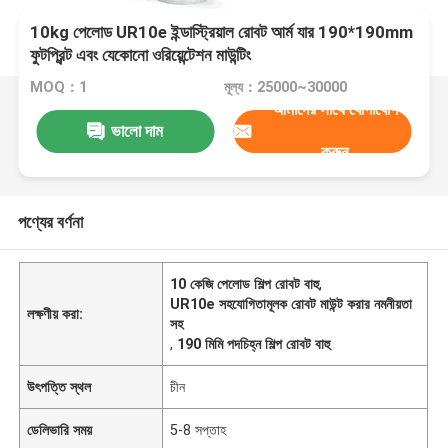
10kg পেলোড UR10e ইন্ডাস্ট্রিয়াল রোবট আর্ম যার 190*190mm
ফুটপ্রিন্ট এবং যেকোনো ওরিয়েন্টেশন মাউন্টিং
MOQ：1
মূল্য：25000~30000
আমাদের সাথে যোগাযোগ
ভালো দাম
করুন
পণ্যের বর্ণনা
10 কেজি পেলোড শিল্প রোবট বাহু
,
UR10e সহযোগিতামূলক রোবট মাউন্ট করার নমনীয়তা
লক্ষণীয় করা:
সহ
,
190 মিমি পদচিহ্ন শিল্প রোবট বাহু
উৎপত্তি স্থল
চীন
ডেলিভারি সময়
5-8 সপ্তাহ