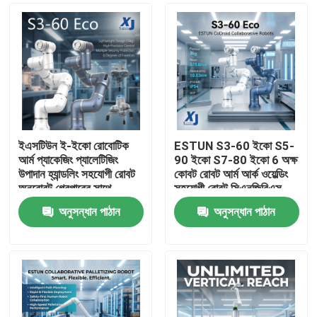
ইএসটিউন ই-ইকো রোবোটিক
ESTUN S3-60 ইকো S5-
আর্ম প্যাকেজিং প্যালেটিজিং
90 ইকো S7-80 ইকো 6 অক্ষ
উপাদান হ্যান্ডলিং সহযোগী রোবট
কোবট রোবট আর্ম আর্ক ওয়েল্ডিং
অনরোবট গ্রেপারের সাথে
সহযোগী রোবট সিএনজিবিএস
ওয়েল্ডিং পজিশনার
অনুসন্ধান পাঠান
অনুসন্ধান পাঠান
বাড়ি
পণ্য
ভিডিও