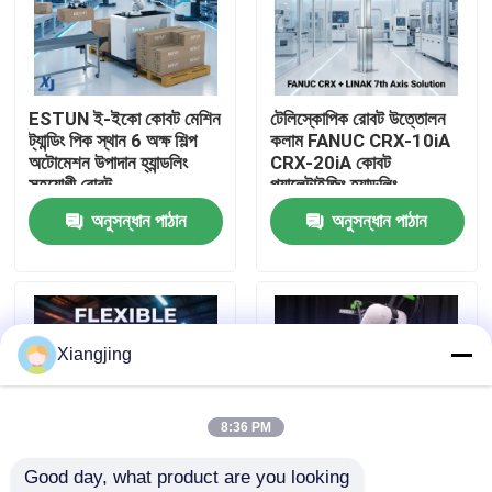
আমাদের সম্পর্কে
ESTUN ই-ইকো কোবট মেশিন
টেলিস্কোপিক রোবট উত্তোলন
কারখানা ভ্রমণ
ট্যান্ডিং পিক স্থান 6 অক্ষ শিল্প
কলাম FANUC CRX-10iA
অটোমেশন উপাদান হ্যান্ডলিং
CRX-20iA কোবট
সহযোগী রোবট
প্যালেটাইজিং হ্যান্ডলিং
মান নিয়ন্ত্রণ
সহযোগিতামূলক রোবট
অনুসন্ধান পাঠান
অনুসন্ধান পাঠান
আমাদের সাথে যোগাযোগ
ব্লগ
Xiangjing
উদ্ধৃতির জন্য আবেদন
8:36 PM
Good day, what product are you looking 
শিল্প রোবট হাত