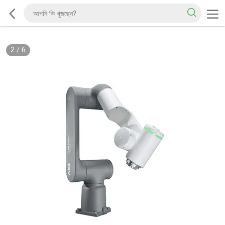
2
/
6