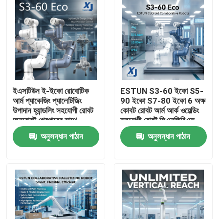
ইএসটিউন ই-ইকো রোবোটিক
ESTUN S3-60 ইকো S5-
আর্ম প্যাকেজিং প্যালেটিজিং
90 ইকো S7-80 ইকো 6 অক্ষ
উপাদান হ্যান্ডলিং সহযোগী রোবট
কোবট রোবট আর্ম আর্ক ওয়েল্ডিং
অনরোবট গ্রেপারের সাথে
সহযোগী রোবট সিএনজিবিএস
ওয়েল্ডিং পজিশনার
অনুসন্ধান পাঠান
অনুসন্ধান পাঠান
বাড়ি
পণ্য
ভিডিও