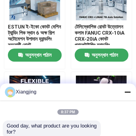
আমাদের সম্পর্কে
ESTUN ই-ইকো কোবট মেশিন
টেলিস্কোপিক রোবট উত্তোলন
ট্যান্ডিং পিক স্থান 6 অক্ষ শিল্প
কলাম FANUC CRX-10iA
কারখানা ভ্রমণ
অটোমেশন উপাদান হ্যান্ডলিং
CRX-20iA কোবট
সহযোগী রোবট
প্যালেটাইজিং হ্যান্ডলিং
সহযোগিতামূলক রোবট
অনুসন্ধান পাঠান
অনুসন্ধান পাঠান
মান নিয়ন্ত্রণ
আমাদের সাথে যোগাযোগ
Xiangjing
ব্লগ
8:37 PM
উদ্ধৃতির জন্য আবেদন
Good day, what product are you looking 
for?
শিল্প রোবট হাত
লিনাক এলিভেট লিফটিং কলাম
FANUC CRX সিরিজ সহযোগী