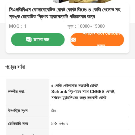
সিএনজিবিএস কোলাবোরেটিভ রোবট কোবট জি05 5 কেজি পেলোড সহ
স্কঙ্ক রোবোটিক গ্রিপার অ্যাসেম্বলি পরিচালনার জন্য
MOQ：1
মূল্য：10000~15000
আমাদের সাথে যোগাযোগ
ভালো দাম
করুন
পণ্যের বর্ণনা
৫ কেজি পেইললোড সহযোগী রোবট
,
লক্ষণীয় করা:
Schunk গ্রিপারের সাথে CNGBS কোবট
,
সমাবেশ হ্যান্ডলিংয়ের জন্য সহযোগী রোবট
উৎপত্তি স্থল
চীন
ডেলিভারি সময়
5-8 সপ্তাহ