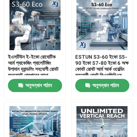
ইএসটিউন ই-ইকো রোবোটিক
ESTUN S3-60 ইকো S5-
আর্ম প্যাকেজিং প্যালেটিজিং
90 ইকো S7-80 ইকো 6 অক্ষ
উপাদান হ্যান্ডলিং সহযোগী রোবট
কোবট রোবট আর্ম আর্ক ওয়েল্ডিং
অনরোবট গ্রেপারের সাথে
সহযোগী রোবট সিএনজিবিএস
ওয়েল্ডিং পজিশনার
অনুসন্ধান পাঠান
অনুসন্ধান পাঠান
বাড়ি
পণ্য
ভিডিও