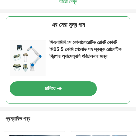
আরো দেখুন
এর সেরা মূল্য পান
সিএনজিবিএস কোলাবোরেটিভ রোবট কোবট
জি05 5 কেজি পেলোড সহ স্কঙ্ক রোবোটিক
গ্রিপার অ্যাসেম্বলি পরিচালনার জন্য
চালিয়ে
প্রস্তাবিত পণ্য