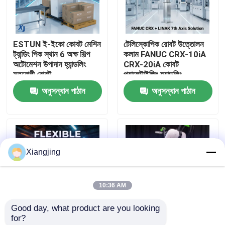
আমাদের সম্পর্কে
ESTUN ই-ইকো কোবট মেশিন
টেলিস্কোপিক রোবট উত্তোলন
ট্যান্ডিং পিক স্থান 6 অক্ষ শিল্প
কলাম FANUC CRX-10iA
কারখানা ভ্রমণ
অটোমেশন উপাদান হ্যান্ডলিং
CRX-20iA কোবট
সহযোগী রোবট
প্যালেটাইজিং হ্যান্ডলিং
সহযোগিতামূলক রোবট
অনুসন্ধান পাঠান
অনুসন্ধান পাঠান
মান নিয়ন্ত্রণ
আমাদের সাথে যোগাযোগ
Xiangjing
ব্লগ
10:36 AM
উদ্ধৃতির জন্য আবেদন
Good day, what product are you looking 
for?
শিল্প রোবট হাত
লিনাক এলিভেট লিফটিং কলাম
FANUC CRX সিরিজ সহযোগী