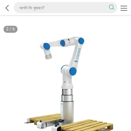
2
/
6