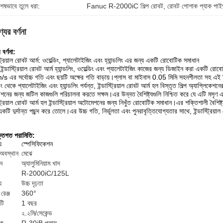
শেষভাবে তুলে ধরা:
Fanuc R-2000iC শিল্প রোবট
, 
রোবট পোশাক প্যাক পা
যের বর্ণনা
 বর্ণনা:
্ট্রিয়াল রোবট আর্ম: ওয়েল্ডিং, প্যালেটাইজিং এবং হ্যান্ডলিং এর জন্য একটি রোবোটিক সমাধান
 ইন্ডাস্ট্রিয়াল রোবট আর্ম হ্যান্ডলিং, ওয়েল্ডিং এবং প্যালেটাইজিং কাজের জন্য ডিজাইন করা একটি 
s এর সর্বোচ্চ গতি এবং ছয়টি অক্ষের গতি বাড়ায়।প্লাস বা মাইনাস 0.05 মিমি সহনশীলতা সহ এই শি
ডিং থেকে প্যালেটাইজিং এবং হ্যান্ডলিং পর্যন্ত, ইন্ডাস্ট্রিয়াল রোবট আর্ম হল বিস্তৃত শিল্প অ্যাপ্লিক
শনের জন্য জটিল কাজগুলি পরিচালনা করতে সক্ষম।এর উন্নত বৈশিষ্ট্যগুলি নিশ্চিত করে যে এটি মসৃণ এ
স্ট্রিয়াল রোবট আর্ম হল ইন্ডাস্ট্রিয়াল অটোমেশনের জন্য নিখুঁত রোবোটিক সমাধান।এর শক্তিশালী বৈশিষ্
কটি দুর্দান্ত পছন্দ করে তোলে।এর উচ্চ গতি, নির্ভুলতা এবং পুনরাবৃত্তিযোগ্যতার সাথে, ইন্ডাস্ট্রিয়া
ক্তিগত পরামিতি:
য
স্পেসিফিকেশন
 অবস্থান
মেঝে
ন
অ্যালুমিনিয়াম খাদ
R-2000iC/125L
য
উচ্চ দৃঢ়তা
রেঞ্জ
360°
্টি
1 বছর
২.২মি/সেকেন্ড