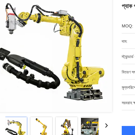
প্যাক
MOQ:
দাম:
স্ট্যান্ডার্
বিতরণ সম
মূল্যপরি
সরবরাহ ক্