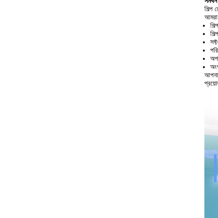
সমর্থ
শিল্প 
আমরা 
শিল
শিল
সফ্
পরি
অপা
অংশ
আপনার
প্রয়