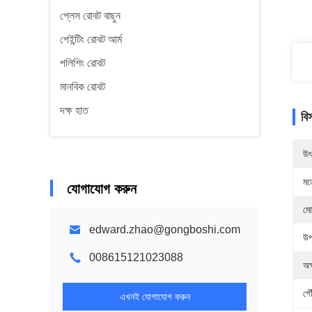
প্লেস রোবট বাছুন
পেইন্টিং রোবট আর্ম
পলিশিং রোবট
মানবিক রোবট
দক্ষ হাত
বি
উৎ
মড
যোগাযোগ করুন
মো
edward.zhao@gongboshi.com
উপ
008615121023088
অক
পৌ
এখনই যোগাযোগ করুন