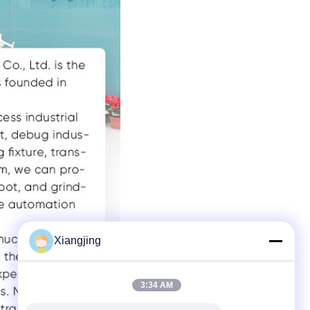
Xiangjing
3:34 AM