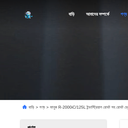
বাড়ি
আমাদের সম্পর্কে
পণ্য
বাড়ি
>
পণ্য
>
ফানুক R-2000iC/125L ইন্ডাস্ট্রিয়াল রোবট সহ রোবট ড্র
পণ্য