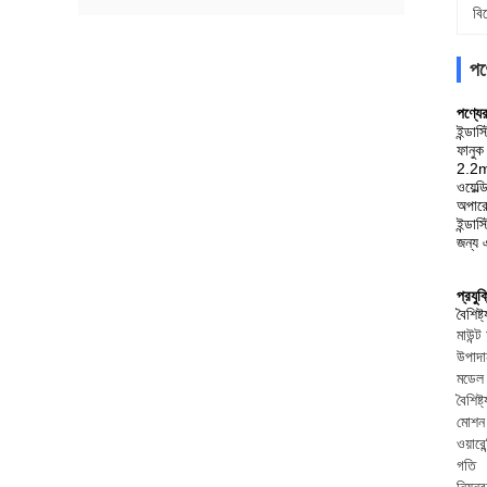
বি
পণ্
পণ্যের
ইন্ডাস
ফানুক
2.2m/
ওয়েল্
অপারে
ইন্ডা
জন্য এ
প্রযু
বৈশিষ্ট্
মাউন্ট
উপাদা
মডেল
বৈশিষ্ট্
মোশন 
ওয়ারেন
গতি