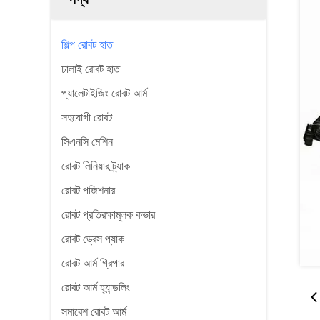
শিল্প রোবট হাত
ঢালাই রোবট হাত
প্যালেটাইজিং রোবট আর্ম
সহযোগী রোবট
সিএনসি মেশিন
রোবট লিনিয়ার ট্র্যাক
রোবট পজিশনার
রোবট প্রতিরক্ষামূলক কভার
রোবট ড্রেস প্যাক
রোবট আর্ম গ্রিপার
রোবট আর্ম হ্যান্ডলিং
সমাবেশ রোবট আর্ম