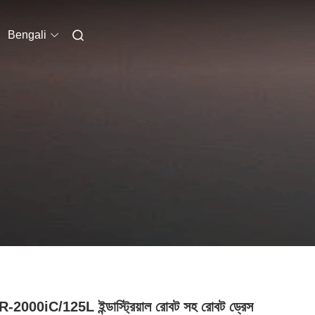
Bengali
 R-2000iC/125L ইন্ডাস্ট্রিয়াল রোবট সহ রোবট ড্রেস