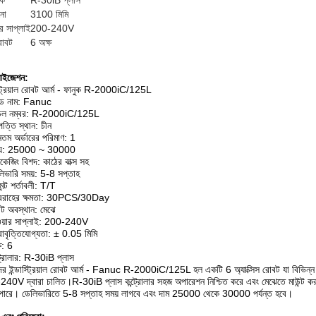
রক
R-30iB প্লাস
নো
3100 মিমি
ার সাপ্লাই
200-240V
রোবট
6 অক্ষ
মাইজেশন:
স্ট্রিয়াল রোবট আর্ম - ফানুক R-2000iC/125L
্যান্ড নাম: Fanuc
েল নম্বর: R-2000iC/125L
ত্তি স্থান: চীন
ূনতম অর্ডারের পরিমাণ: 1
ল্য: 25000 ~ 30000
াকেজিং বিশদ: কাঠের বাক্স সহ
িভারি সময়: 5-8 সপ্তাহ
েন্ট শর্তাবলী: T/T
বরাহের ক্ষমতা: 30PCS/30Day
ন্ট অবস্থান: মেঝে
ওয়ার সাপ্লাই: 200-240V
রাবৃত্তিযোগ্যতা: ± 0.05 মিমি
ষ: 6
ট্রোলার: R-30iB প্লাস
র ইন্ডাস্ট্রিয়াল রোবট আর্ম - Fanuc R-2000iC/125L হল একটি 6 অ্যাক্সিস রোবট যা বিভিন্ন
40V দ্বারা চালিত।R-30iB প্লাস কন্ট্রোলার সহজ অপারেশন নিশ্চিত করে এবং মেঝেতে মাউন্ট করা হ
পারে। ডেলিভারিতে 5-8 সপ্তাহ সময় লাগবে এবং দাম 25000 থেকে 30000 পর্যন্ত হবে।