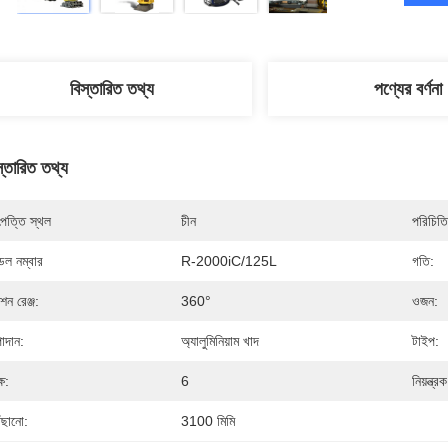
বিস্তারিত তথ্য
পণ্যের বর্ণনা
স্তারিত তথ্য
পত্তি স্থল
চীন
পরিচিতি
েল নম্বার
R-2000iC/125L
গতি:
শন রেঞ্জ:
360°
ওজন:
াদান:
অ্যালুমিনিয়াম খাদ
টাইপ:
্ষ:
6
নিয়ন্ত্রক
ঁছানো:
3100 মিমি