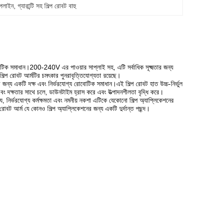
ইপলাইন
, 
গ্যারান্টি সহ শিল্প রোবট বাহু
রোবোটিক সমাধান।200-240V এর পাওয়ার সাপ্লাই সহ, এটি সর্বাধিক সূক্ষ্মতার জন্য
ল্প রোবট আর্মটির চমৎকার পুনরাবৃত্তিযোগ্যতা রয়েছে।
েশনের জন্য একটি দক্ষ এবং নির্ভরযোগ্য রোবোটিক সমাধান।এই শিল্প রোবট হাত উচ্চ-নির্ভুল
বং দক্ষতার সাথে চলে, ডাউনটাইম হ্রাস করে এবং উত্পাদনশীলতা বৃদ্ধি করে।
ট্য, নির্ভরযোগ্য কর্মক্ষমতা এবং নমনীয় নকশা এটিকে যেকোনো শিল্প অ্যাপ্লিকেশনের
ল রোবট আর্ম যে কোনও শিল্প অ্যাপ্লিকেশনের জন্য একটি দুর্দান্ত পছন্দ।