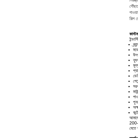
নিয়ন্ত্
পৌঁছা
পাওয়
শিল্প 
কাস্ট
ইন্ডা
ব্র
মড
উৎপ
ন্য
মূ
প্য
ডেল
পেম
সর
মাউ
পা
পুন
অক্
কন্
আমাদে
200-2
যেতে 