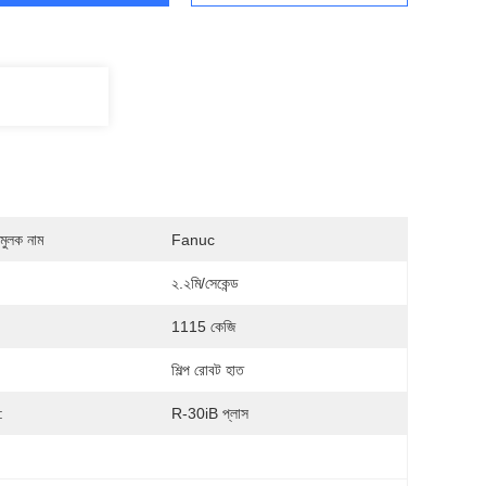
মুলক নাম
Fanuc
২.২মি/সেকেন্ড
1115 কেজি
শিল্প রোবট হাত
:
R-30iB প্লাস