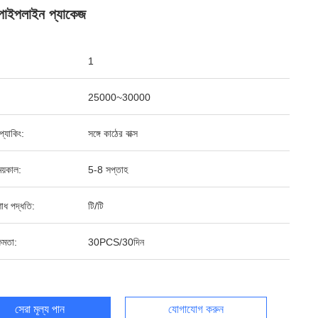
 পাইপলাইন প্যাকেজ
1
25000~30000
ড প্যাকিং:
সঙ্গে কাঠের বাক্স
য়কাল:
5-8 সপ্তাহ
শোধ পদ্ধতি:
টি/টি
ষমতা:
30PCS/30দিন
সেরা মূল্য পান
যোগাযোগ করুন