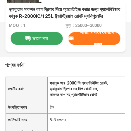
ভ্যাকুয়াম সাকশন কাপ গ্রিপার দিয়ে প্যালেটাইজ করার জন্য প্যালেটাইজার
ফানুক R-2000iC/125L ইন্ডাস্ট্রিয়াল রোবট ম্যানিপুলেটর
MOQ：1
মূল্য：25000~30000
আমাদের সাথে যোগাযোগ
ভালো দাম
করুন
পণ্যের বর্ণনা
ফ্যানুক আর-2000iসি প্যালেটাইজিং রোবট
,
লক্ষণীয় করা:
ভ্যাকুয়াম গ্রিপার সহ শিল্প রোবট বাহু
,
সাকশন কাপ সহ প্যালেটাইজার রোবট
উৎপত্তি স্থল
চীন
ডেলিভারি সময়
5-8 সপ্তাহ