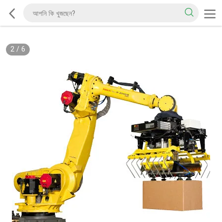
2
/
6