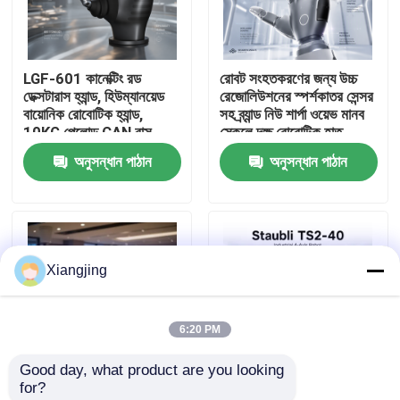
আমাদের সম্পর্কে
LGF-601 কানেক্টিং রড
রোবট সংহতকরণের জন্য উচ্চ
ডেক্সটারাস হ্যান্ড, হিউম্যানয়েড
রেজোলিউশনের স্পর্শকাতর সেন্সর
কারখানা ভ্রমণ
বায়োনিক রোবোটিক হ্যান্ড,
সহ ব্র্যান্ড নিউ শার্পা ওয়েভ মানব
10KG পেলোড CAN বাস
স্কেলে দক্ষ রোবোটিক হাত
রোবট এন্ড ইফেক্টর গ্রিপার
অনুসন্ধান পাঠান
অনুসন্ধান পাঠান
মান নিয়ন্ত্রণ
আমাদের সাথে যোগাযোগ
Xiangjing
ব্লগ
6:20 PM
উদ্ধৃতির জন্য আবেদন
Good day, what product are you looking 
for?
শিল্প রোবট হাত
এআই হিউম্যানোইডার রোবট
স্টাউলি টিএস২-৪০ আল্ট্রা ফাস্ট