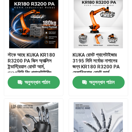
স্টকে আছে KUKA KR180
KUKA রোবট প্যালেটাইজার
R3200 PA সিক্স অ্যাক্সিস
3195 মিমি সর্বোচ্চ নাগালের
ইন্ডাস্ট্রিয়াল রোবট আর্ম,
জন্য KR180 R3200 PA
৩১৯৫মিমি রিচ প্যালেটাইজিং
মেকানিক্যাল রোবট আর্ম
হ্যান্ডলিং রোবোটিক আর্ম
অনুসন্ধান পাঠান
অনুসন্ধান পাঠান
বাড়ি
পণ্য
ভিডিও