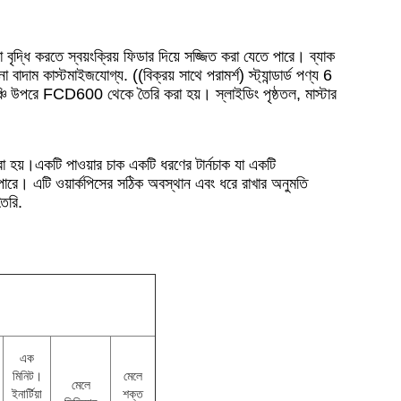
দ্ধি করতে স্বয়ংক্রিয় ফিডার দিয়ে সজ্জিত করা যেতে পারে। ব্যাক
াদাম কাস্টমাইজযোগ্য. ((বিক্রয় সাথে পরামর্শ) স্ট্যান্ডার্ড পণ্য 6
 উপরে FCD600 থেকে তৈরি করা হয়। স্লাইডিং পৃষ্ঠতল, মাস্টার
রা হয়।
একটি পাওয়ার চাক একটি ধরণের টার্নচাক যা একটি
ে পারে। এটি ওয়ার্কপিসের সঠিক অবস্থান এবং ধরে রাখার অনুমতি
তৈরি.
এক
মিনিট।
মেলে
মেলে
ইনার্টিয়া
শক্ত