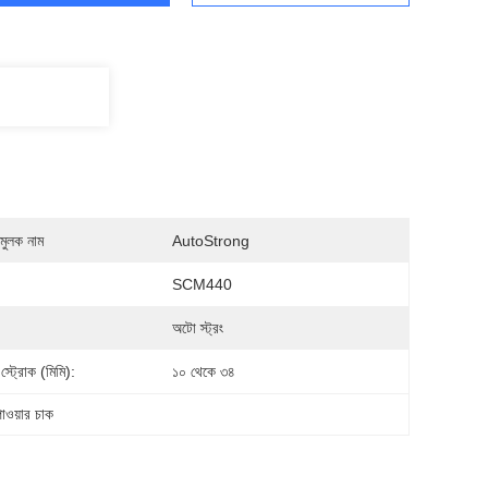
মুলক নাম
AutoStrong
:
SCM440
অটো স্ট্রং
র স্ট্রোক (মিমি):
১০ থেকে ৩৪
াওয়ার চাক