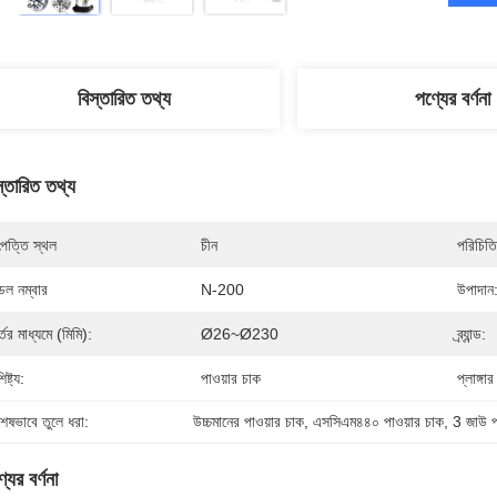
বিস্তারিত তথ্য
পণ্যের বর্ণনা
স্তারিত তথ্য
পত্তি স্থল
চীন
পরিচিতি
েল নম্বার
N-200
উপাদান
্তের মাধ্যমে (মিমি):
Ø26~Ø230
ব্র্যান্ড:
িষ্ট্য:
পাওয়ার চাক
প্লাঙ্গা
শেষভাবে তুলে ধরা:
উচ্চমানের পাওয়ার চাক
, 
এসসিএম৪৪০ পাওয়ার চাক
, 
3 জাউ প
যের বর্ণনা