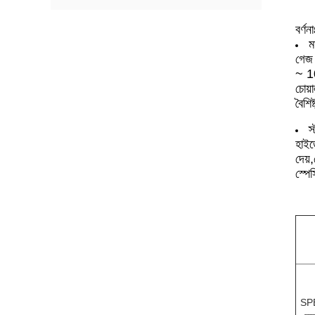
বর্ণনা
ম
গেজ 
~ 10
চোয়
বৈশিষ্
স
হাইড
দেয়
স্পে
SP