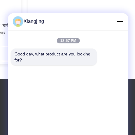
Xiangjing
 রোবট আর্ম
ইউনিভার্সাল UR10e কোবট রোবট আর্ম Sodick
ন্য
সঙ্গে 3 অক্ষ সিএনসি মেশিন স্বয়ংক্রিয়তা উচ্চ গতির
ফ্রিজিং জন্য
12:57 PM
Good day, what product are you looking 
এখনই যোগাযোগ করুন
for?