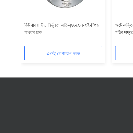
কিটাগাওয়া উচ্চ নির্ভুলতা অতি-বৃহৎ-হোল-হাই-স্পিড
অটো-শক্তিশা
পাওয়ার চাক
গতির মাধ্যমে
এখনই যোগাযোগ করুন