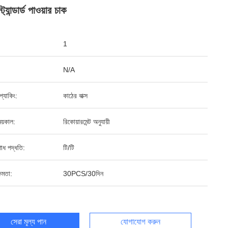
্যান্ডার্ড পাওয়ার চাক
1
N/A
ড প্যাকিং:
কাঠের বাক্স
য়কাল:
রিকোয়ারমেন্ট অনুযায়ী
শোধ পদ্ধতি:
টি/টি
ষমতা:
30PCS/30দিন
সেরা মূল্য পান
যোগাযোগ করুন