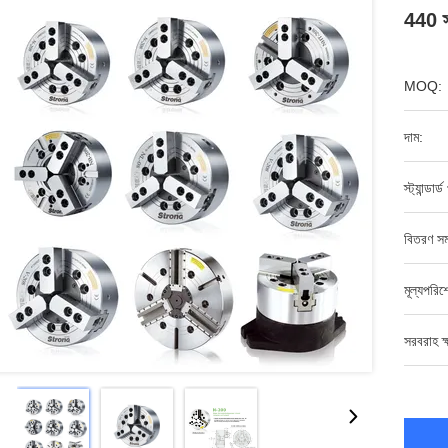
440 স্ট
MOQ:
দাম:
স্ট্যান্ডার্
বিতরণ সম
মূল্যপরি
সরবরাহ ক্