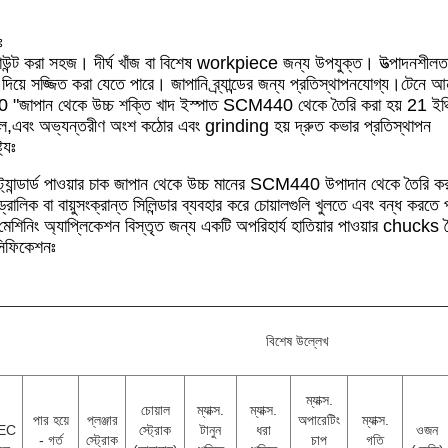
ঃ
াউন্ট করা সহজ। দীর্ঘ খাঁজ বা বিশেষ workpiece জন্য উপযুক্ত। উত্পাদনশীলতা বৃ
দিয়ে সজ্জিত করা যেতে পারে। জাপানি ব্র্যান্ডের জন্য প্রতিস্থাপনযোগ্য।টেনে আনা ব
 "জাপান থেকে উচ্চ শক্তি খাদ ইস্পাত SCM440 থেকে তৈরি করা হয় 21 ইঞ্চি
াল,এবং অভ্যন্তরীণ অংশ কঠোর এবং grinding হয় দ্রুত কভার প্রতিস্থাপন
ট্যঃ
্ট্যান্ডার্ড পাওয়ার চাক জাপান থেকে উচ্চ মানের SCM440 উপাদান থেকে তৈরি ক
্রোলিক বা বায়ুসংক্রান্ত সিলিন্ডার ব্যবহার করে চোয়ালগুলি খুলতে এবং বন্ধ করত
,মেশিনিং অ্যাপ্লিকেশন বিস্তৃত জন্য একটি অপরিহার্য হাতিয়ার পাওয়ার chucks 
সিফিকেশনঃ
বিশেষ উল্লেখ
ম্যাক্স.
চোয়াল
ম্যাক্স.
ম্যাক্স.
পার হয়ে
প্লঞ্জার
অপারেটিং
ম্যাক্স.
EC
স্ট্রোক
টানুন
ধরা
ওজন
- গর্ত
স্ট্রোক
চাপ
গতি