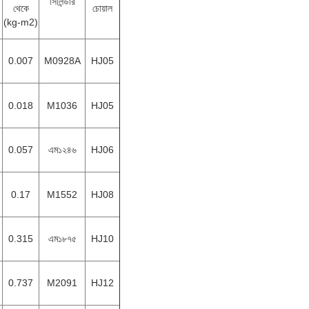
সিলিন্ডার
থেকে
চোয়াল
(kg-m2)
0.007
M0928A
HJ05
0.018
M1036
HJ05
0.057
এম১২৪৬
HJ06
0.17
M1552
HJ08
0.315
এম১৮৭৫
HJ10
0.737
M2091
HJ12