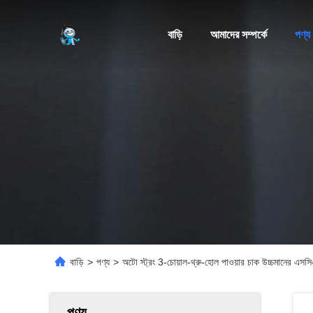
বাড়ি
আমাদের সম্পর্কে
পণ্য
বাড়ি
>
পণ্য
>
অটো স্ট্রং 3-চোয়াল-থ্রু-হোল পাওয়ার চাক উচ্চমানের এসসিএম
পণ্য