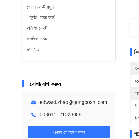
প্লেস রোবট বাছুন
পেইন্টিং রোবট আর্ম
পলিশিং রোবট
মানবিক রোবট
দক্ষ হাত
বি
উৎ
মড
যোগাযোগ করুন
গর
edward.zhao@gongboshi.com
বৈশ
008615121023088
বি
এখনই যোগাযোগ করুন
পণ্