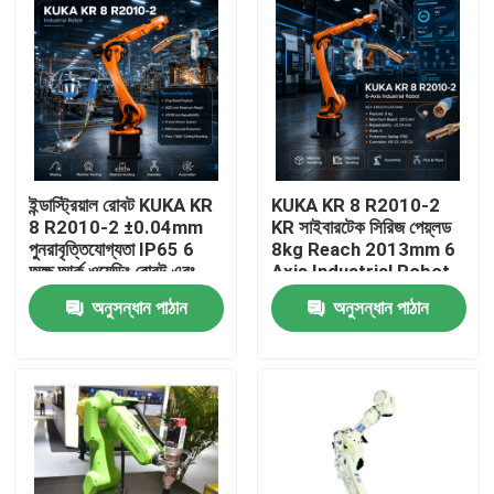
ইন্ডাস্ট্রিয়াল রোবট KUKA KR
KUKA KR 8 R2010-2
8 R2010-2 ±0.04mm
KR সাইবারটেক সিরিজ পেয়্লড
পুনরাবৃত্তিযোগ্যতা IP65 6
8kg Reach 2013mm 6
অক্ষ আর্ক ওয়েল্ডিং রোবট এবং
Axis Industrial Robot
KR C4 KR C5 KR C5-2
TBi RM2 রোবট ওয়েল্ডিং টর্চ
অনুসন্ধান পাঠান
অনুসন্ধান পাঠান
কন্ট্রোল ক্যাবিনেট
বাড়ি
পণ্য
ভিডিও