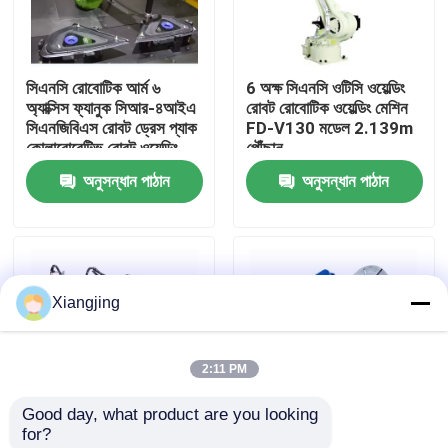
আমাদের সম্পর্কে
সিএনসি রোবোটিক আর্ম ৬
6 অক্ষ সিএনসি ওটিসি ওয়েল্ডিং
অ্যাক্সিস ফ্যানুক সিআর-৪আইএ
রোবট রোবোটিক ওয়েল্ডিং মেশিন
কারখানা ভ্রমণ
সিএনজিবিএস রোবট ড্রেস প্যাক
FD-V130 মডেল 2.139m
কোলাবোরেটিভ রোবট ওয়েল্ডিং
পৌঁছান
অনুসন্ধান পাঠান
অনুসন্ধান পাঠান
মান নিয়ন্ত্রণ
আমাদের সাথে যোগাযোগ
Xiangjing
ব্লগ
2:11 PM
উদ্ধৃতির জন্য আবেদন
Good day, what product are you looking 
for?
শিল্প রোবট হাত
ফানুক ইন্ডাস্ট্রিয়াল রোবট R-
YASKAWA AR1440 6