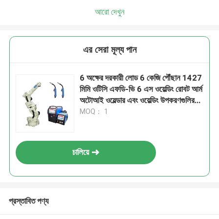
আরো দেখুন
এর সেরা মূল্য পান
6 অক্ষের দরকারী লোড 6 কেজি পৌঁছান 1427
মিমি ওটিসি এফডি-ভি 6 এস ওয়েল্ডিং রোবট আর্ম
অটোআই ওয়েল্ডার এবং ওয়েল্ডিং উপকরণগুলির
জন্য টিবিআই বন্দুক সহ
MOQ： 1
চালিয়ে
প্রস্তাবিত পণ্য