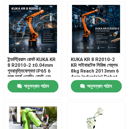
ইন্ডাস্ট্রিয়াল রোবট KUKA KR
KUKA KR 8 R2010-2
8 R2010-2 ±0.04mm
KR সাইবারটেক সিরিজ পেয়্লড
পুনরাবৃত্তিযোগ্যতা IP65 6
8kg Reach 2013mm 6
অক্ষ আর্ক ওয়েল্ডিং রোবট এবং
Axis Industrial Robot
KR C4 KR C5 KR C5-2
TBi RM2 রোবট ওয়েল্ডিং টর্চ
অনুসন্ধান পাঠান
অনুসন্ধান পাঠান
কন্ট্রোল ক্যাবিনেট
বাড়ি
পণ্য
ভিডিও