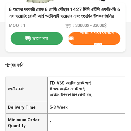
6 অক্ষের দরকারী লোড 6 কেজি পৌঁছান 1427 মিমি ওটিসি এফডি-ভি 6
এস ওয়েল্ডিং রোবট আর্ম অটোআই ওয়েল্ডার এবং ওয়েল্ডিং উপকরণগুলির
জন্য টিবিআই বন্দুক সহ
MOQ：1
মূল্য：30000$~33000$
আমাদের সাথে যোগাযোগ
ভালো দাম
করুন
পণ্যের বর্ণনা
FD-V6S ওয়েল্ডিং রোবট আর্ম
,
লক্ষণীয় করা:
6 অক্ষ ওয়েল্ডিং রোবট আর্ম
,
ওয়েল্ডিং উপকরণ শিল্প রোবট বাহু
Delivery Time
5-8 Week
Minimum Order
1
Quantity