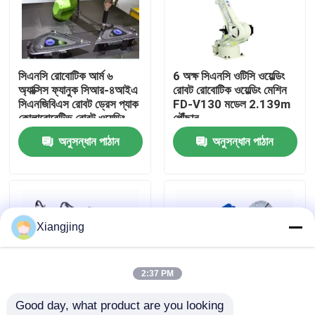
আমাদের সম্পর্কে
সিএনসি রোবোটিক আর্ম ৬
6 অক্ষ সিএনসি ওটিসি ওয়েল্ডিং
কারখানা ভ্রমণ
অ্যাক্সিস ফ্যানুক সিআর-৪আইএ
রোবট রোবোটিক ওয়েল্ডিং মেশিন
সিএনজিবিএস রোবট ড্রেস প্যাক
FD-V130 মডেল 2.139m
কোলাবোরেটিভ রোবট ওয়েল্ডিং
পৌঁছান
মান নিয়ন্ত্রণ
অনুসন্ধান পাঠান
অনুসন্ধান পাঠান
আমাদের সাথে যোগাযোগ
ব্লগ
Xiangjing
উদ্ধৃতির জন্য আবেদন
2:37 PM
Good day, what product are you looking 
শিল্প রোবট হাত