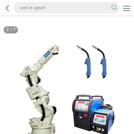
2
/
7