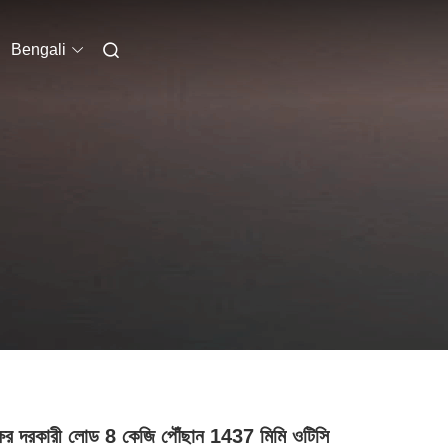
Bengali
ষের দরকারী লোড 8 কেজি পৌঁছান 1437 মিমি ওটিসি