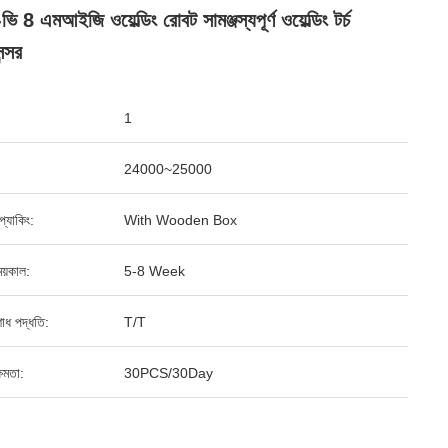
ি 8 এমআইজি ওয়েল্ডিং রোবট সামঞ্জস্যপূর্ণ ওয়েল্ডিং টর্চ
ন্সর
1
24000~25000
ড প্যাকিং:
With Wooden Box
য়কাল:
5-8 Week
শোধ পদ্ধতি:
T/T
ষমতা:
30PCS/30Day