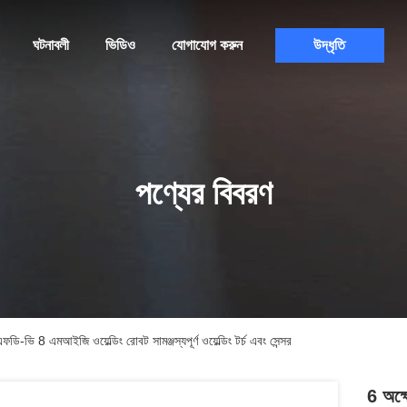
ঘটনাবলী
ভিডিও
যোগাযোগ করুন
উদ্ধৃতি
পণ্যের বিবরণ
ি 8 এমআইজি ওয়েল্ডিং রোবট সামঞ্জস্যপূর্ণ ওয়েল্ডিং টর্চ এবং সেন্সর
6 অক্