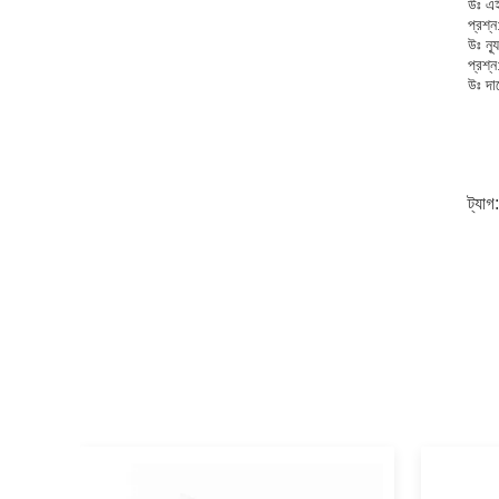
উঃ এই
প্রশ্
উঃ ন্
প্রশ্
উঃ দ
ট্যাগ