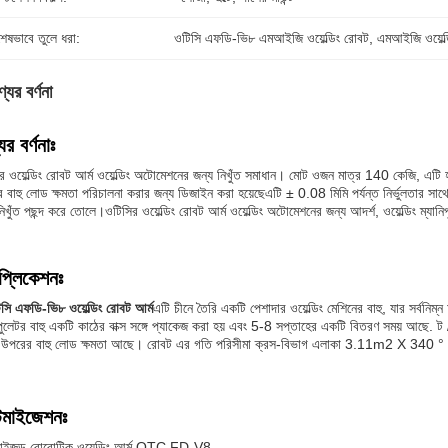
শেষভাবে তুলে ধরা:
ওটিসি এফডি-ভি৮ এমআইজি ওয়েল্ডিং রোবট
, 
এমআইজি ওয়েল্
যের বর্ণনা
ের বর্ণনাঃ
র ওয়েল্ডিং রোবট আর্ম ওয়েল্ডিং অটোমেশনের জন্য নিখুঁত সমাধান। মোট ওজন মাত্র 140 কেজি, এট
 বাহু লোড ক্ষমতা পরিচালনা করার জন্য ডিজাইন করা হয়েছেএটি ± 0.08 মিমি পর্যন্ত নির্ভুলতার সাথে দু
নিখুঁত পছন্দ করে তোলে।ওটিসির ওয়েল্ডিং রোবট আর্ম ওয়েল্ডিং অটোমেশনের জন্য আদর্শ, ওয়েল্ডিং ম্যান
প্লিকেশনঃ
সি এফডি-ভি৮ ওয়েল্ডিং রোবট আর্ম
এটি চীনে তৈরি একটি পেশাদার ওয়েল্ডিং মেশিনের বাহু, যার সর্
িপুলেটর বাহু একটি কাঠের বাক্স সঙ্গে প্যাকেজ করা হয় এবং 5-8 সপ্তাহের একটি বিতরণ সময় আছে.
উপরের বাহু লোড ক্ষমতা আছে। রোবট এর গতি পরিসীমা ক্রস-বিভাগ এলাকা 3.11m2 X 340 ° হ
্টমাইজেশনঃ
মাইজড রোবোটিক ওয়েল্ডিং আর্ম OTC FD-V8