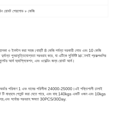
ডিং রোবট পেয়লোড ৮ কেজি
ি হালকা ও ইনস্টল করা সহজ।বাহুটি 8 কেজি পর্যন্ত দরকারী লোড এবং 10 কেজি
র্দান্ত পুনরাবৃত্তিযোগ্যতা সরবরাহ করে, যা এটিকে সুনির্দিষ্ট ldালাই প্রকল্পগুলির
িপুলেটর আর্ম অ্যাপ্লিকেশন, এবং ওয়েল্ডিং জন্য রোবট আর্ম।
বনিম্ন অর্ডার পরিমাণ 1 এবং দামের পরিসীমা 24000-25000।এই শক্তিশালী ঢালাই
 ট / টি মাধ্যমে পেমেন্ট করা যেতে পারে, এবং বাহু 140kgs একটি ওজন এবং 10kgs
য়,এবং সর্বোচ্চ সরবরাহ ক্ষমতা 30PCS/30Day.