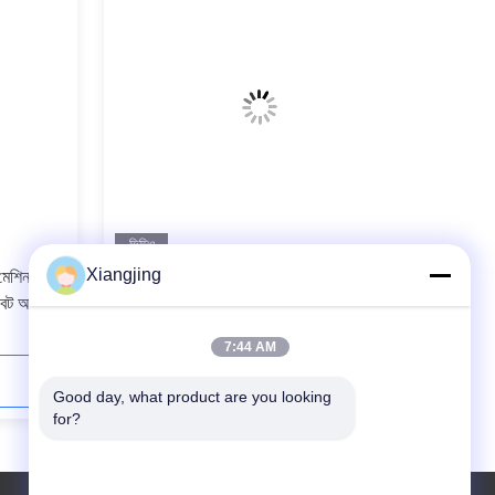
ভিডিও
Xiangjing
মেশিন সহ
ওটিসি ওয়েল্ডার এবং সিএনজিবিএস ওয়েল্ডিং
ট আর্ম
পজিশনারের সাথে ফানুক এআরসি মেট 120iD
ওয়েল্ডিং রোবট 6 অক্ষ
7:44 AM
এখনই যোগাযোগ করুন
Good day, what product are you looking 
for?