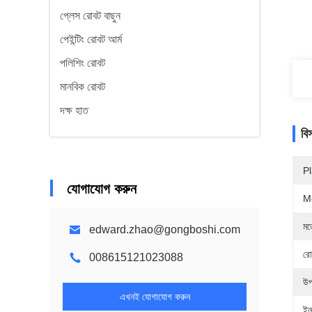
প্লেস রোবট বাছুন
পেইন্টিং রোবট আর্ম
পলিশিং রোবট
মানবিক রোবট
দক্ষ হাত
বি
Pl
যোগাযোগ করুন
M
মড
edward.zhao@gongboshi.com
রো
008615121023088
উপ
এখনই যোগাযোগ করুন
ইন