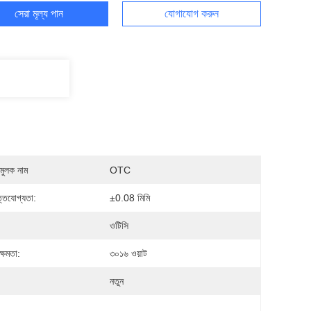
সেরা মূল্য পান
যোগাযোগ করুন
মুলক নাম
OTC
ত্তিযোগ্যতা:
±0.08 মিমি
ওটিসি
ক্ষমতা:
৩০১৬ ওয়াট
নতুন