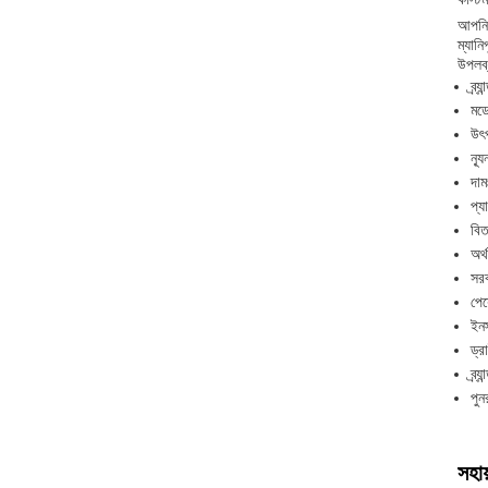
আপনি 
ম্যান
উপলব্
ব্র্
মড
উৎপ
ন্য
দা
প্য
বিত
অর্
সর
পেয
ইনস
ড্র
ব্র্
পুন
সহায