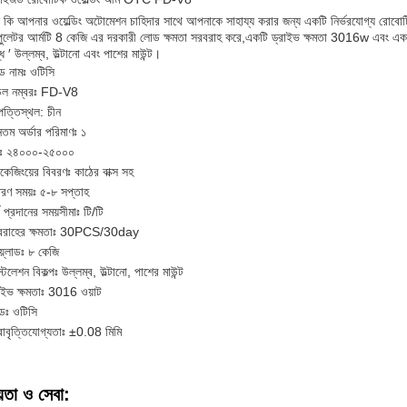
কি আপনার ওয়েল্ডিং অটোমেশন চাহিদার সাথে আপনাকে সাহায্য করার জন্য একটি নির্ভরযোগ্য রোবোটি
িপুলেটর আর্মটি 8 কেজি এর দরকারী লোড ক্ষমতা সরবরাহ করে,একটি ড্রাইভ ক্ষমতা 3016w এবং এক
ধ ′ উল্লম্ব, উল্টানো এবং পাশের মাউন্ট।
যান্ড নামঃ ওটিসি
েল নম্বরঃ FD-V8
ত্তিস্থল: চীন
ূনতম অর্ডার পরিমাণঃ ১
মঃ ২৪০০০-২৫০০০
াকেজিংয়ের বিবরণঃ কাঠের বাক্স সহ
রণ সময়ঃ ৫-৮ সপ্তাহ
থ প্রদানের সময়সীমাঃ টি/টি
বরাহের ক্ষমতাঃ 30PCS/30day
়্লোডঃ ৮ কেজি
্টলেশন বিকল্পঃ উল্লম্ব, উল্টানো, পাশের মাউন্ট
াইভ ক্ষমতাঃ 3016 ওয়াট
যান্ডঃ ওটিসি
রাবৃত্তিযোগ্যতাঃ ±0.08 মিমি
়তা ও সেবা: