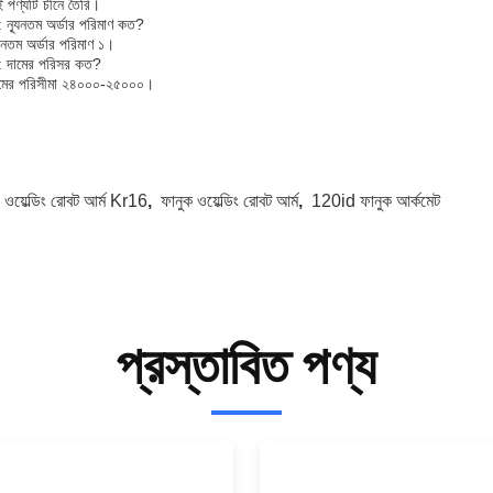
 পণ্যটি চীনে তৈরি।
ন: ন্যূনতম অর্ডার পরিমাণ কত?
যূনতম অর্ডার পরিমাণ ১।
ন: দামের পরিসর কত?
ামের পরিসীমা ২৪০০০-২৫০০০।
:
ওয়েল্ডিং রোবট আর্ম Kr16
,
ফানুক ওয়েল্ডিং রোবট আর্ম
,
120id ফানুক আর্কমেট
প্রস্তাবিত পণ্য