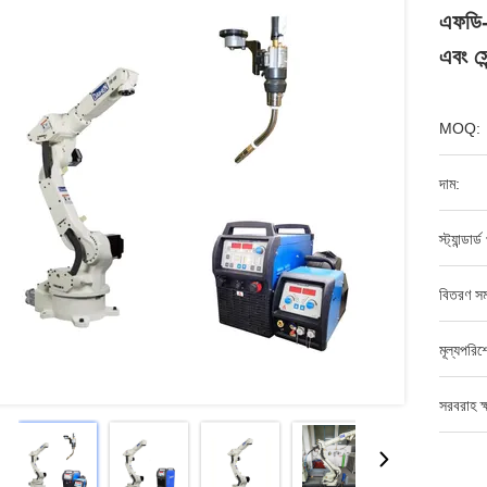
এফডি-ভ
এবং সে
MOQ:
দাম:
স্ট্যান্ডার্
বিতরণ সম
মূল্যপরি
সরবরাহ ক্