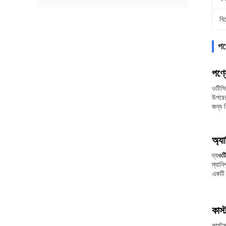
বি
পণ্
পণ্য
ওটিসি
উপরের
জন্য 
অ্যা
দ্য
ওটি
ম্যান
একটি 
কাস
কাস্ট