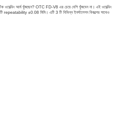
ক ওয়েল্ডিং আর্ম খুঁজছেন? OTC FD-V8 এর চেয়ে বেশি খুঁজবেন না। এই ওয়েল্ডিং
টি repeatability ±0.08 মিমি। এটি 3 টি বিভিন্ন ইনস্টলেশন বিকল্পের সাথেও