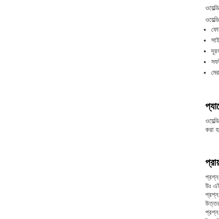
ওয়েল্
ওয়েল
ফোন
সাই
দূর
সফট
মের
প্যা
ওয়েল
করা হ
প্রা
প্রশ্ন
উঃ এই 
প্রশ্
উত্ত
প্রশ্