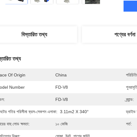
বিস্তারিত তথ্য
পণ্যের বর্ণনা
স্তারিত তথ্য
ace Of Origin
China
পরিচিতি
odel Number
FD-V8
পুনরাবৃ
েল:
FD-V8
ব্র্যান্ড:
বটের গতির পরিসীমা ক্রস-সেকশন এলাকা:
3.11m2 X 340°
ড্রাইভ 
রের বাহু লোড ক্ষমতা:
১০ কেজি
শর্ত:
স্টলেশন বিকল্প:
সোজা, উল্টে, পাশের মাউন্ট