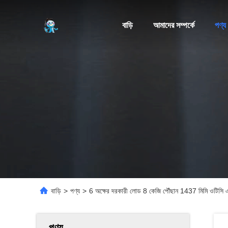
বাড়ি
আমাদের সম্পর্কে
পণ্য
বাড়ি
>
পণ্য
>
6 অক্ষের দরকারী লোড 8 কেজি পৌঁছান 1437 মিমি ওটিসি এফডি-ভ
পণ্য