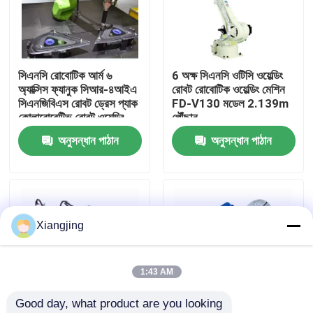
আমাদের সম্পর্কে
সিএনসি রোবোটিক আর্ম ৬
6 অক্ষ সিএনসি ওটিসি ওয়েল্ডিং
কারখানা ভ্রমণ
অ্যাক্সিস ফ্যানুক সিআর-৪আইএ
রোবট রোবোটিক ওয়েল্ডিং মেশিন
সিএনজিবিএস রোবট ড্রেস প্যাক
FD-V130 মডেল 2.139m
কোলাবোরেটিভ রোবট ওয়েল্ডিং
পৌঁছান
মান নিয়ন্ত্রণ
অনুসন্ধান পাঠান
অনুসন্ধান পাঠান
আমাদের সাথে যোগাযোগ
ব্লগ
Xiangjing
উদ্ধৃতির জন্য আবেদন
1:43 AM
Good day, what product are you looking 
শিল্প রোবট হাত