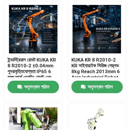
ইন্ডাস্ট্রিয়াল রোবট KUKA KR
KUKA KR 8 R2010-2
8 R2010-2 ±0.04mm
KR সাইবারটেক সিরিজ পেয়্লড
পুনরাবৃত্তিযোগ্যতা IP65 6
8kg Reach 2013mm 6
অক্ষ আর্ক ওয়েল্ডিং রোবট এবং
Axis Industrial Robot
KR C4 KR C5 KR C5-2
TBi RM2 রোবট ওয়েল্ডিং টর্চ
অনুসন্ধান পাঠান
অনুসন্ধান পাঠান
কন্ট্রোল ক্যাবিনেট
বাড়ি
পণ্য
ভিডিও