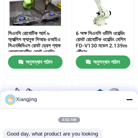
আমাদের সম্পর্কে
সিএনসি রোবোটিক আর্ম ৬
6 অক্ষ সিএনসি ওটিসি ওয়েল্ডিং
কারখানা ভ্রমণ
অ্যাক্সিস ফ্যানুক সিআর-৪আইএ
রোবট রোবোটিক ওয়েল্ডিং মেশিন
সিএনজিবিএস রোবট ড্রেস প্যাক
FD-V130 মডেল 2.139m
কোলাবোরেটিভ রোবট ওয়েল্ডিং
পৌঁছান
মান নিয়ন্ত্রণ
অনুসন্ধান পাঠান
অনুসন্ধান পাঠান
আমাদের সাথে যোগাযোগ
ব্লগ
Xiangjing
উদ্ধৃতির জন্য আবেদন
4:02 AM
Good day, what product are you looking 
শিল্প রোবট হাত