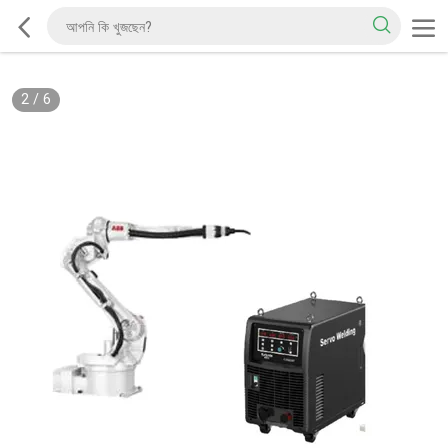
2
/
6