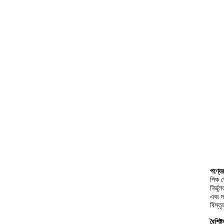
পণ্যের
পিক প
নির্ভ
এবং দ
বিস্ত
বৈশিষ্ট