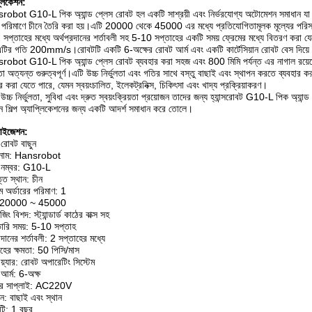
্লিকেশন:
obot G10-L পিক অ্যান্ড প্লেস রোবট হল একটি সাশ্রয়ী এবং নির্ভরযোগ্য অটোমেশন সমাধান যা বিভ
র পরিমাণে চীনে তৈরি করা হয়।এটি 20000 থেকে 45000 এর মধ্যে প্রতিযোগিতামূলক মূল্যের পরিসরে
 সপ্তাহের মধ্যে অর্থপ্রদানের শর্তাবলী সহ 5-10 সপ্তাহের একটি সময় ফ্রেমের মধ্যে বিতরণ ক
টির গতি 200mm/s।রোবটটি একটি 6-অক্ষের রোবট আর্ম এবং একটি কার্টেসিয়ান রোবট বেস দিয়ে
obot G10-L পিক অ্যান্ড প্লেস রোবট ব্যবহার করা সহজ এবং 800 মিমি পর্যন্ত এর নাগাল রয়েছে।
ুলতা অত্যন্ত গুরুত্বপূর্ণ।এটি উচ্চ নির্ভুলতা এবং গতির সাথে বস্তু বাছাই এবং স্থাপন করতে ব্যবহ
ার করা যেতে পারে, যেমন স্বয়ংচালিত, ইলেকট্রনিক্স, চিকিৎসা এবং খাদ্য প্রক্রিয়াকরণ।
 উচ্চ নির্ভুলতা, সুবিধা এবং দ্রুত স্বয়ংক্রিয়তা প্রয়োজন তাদের জন্য হ্যান্সরোবট G10-L পিক অ্যান
্ন শিল্প অ্যাপ্লিকেশনের জন্য একটি আদর্শ সমাধান করে তোলে।
মাইজেশন:
 রোবট বাছুন
ান্ড নাম: Hansrobot
 নম্বর: G10-L
তি স্থান: চীন
তম অর্ডারের পরিমাণ: 1
য: 20000 ~ 45000
জিং বিশদ: স্ট্যান্ডার্ড কাঠের বাক্স সহ
ারি সময়: 5-10 সপ্তাহ
রদানের শর্তাবলী: 2 সপ্তাহের মধ্যে
হের ক্ষমতা: 50 পিসি/মাস
়্যার: রোবট অপারেটিং সিস্টেম
আর্ম: 6-অক্ষ
়ার সাপ্লাই: AC220V
: বাছাই এবং স্থান
ন্টি: 1 বছর