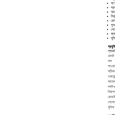
পণ্
প্র
আবে
নির
রোব
পুন
পে
ব্য
সুব
প্রযু
প্যারা
রোবট 
নাম
পাওয়
সঠিক
ওয়ারেন
আবেদ
সফটওয
নিরাপ
রোবট
পেলো
সুবিধা