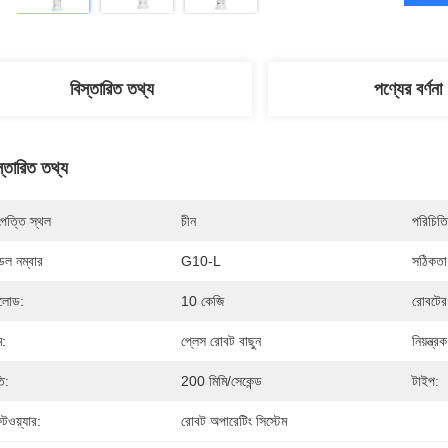
বিস্তারিত তথ্য
পণ্যের বর্ণনা
স্তারিত তথ্য
পত্তি স্থল
চীন
পরিচিতি
েল নম্বার
G10-L
সঠিকতা
লোড:
10 কেজি
রোবটের
ম:
প্লেস রোবট বাছুন
নিয়ন্ত্রক
ি:
200 মিমি/সেকেন্ড
টাইপ:
টওয়্যার:
রোবট অপারেটিং সিস্টেম