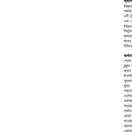
অ্যাপ
Hansr
অর্ডা
এটি 2
এবং এ
Hansr
নির্ভ
ব্যবহ
যাদের
বিভিন
কাস্ট
প্লেস
ব্র্য
মডেল
উৎপত্
ন্যূন
মূল্
প্যাকে
ডেলিভ
অর্থপ্
সরবরা
সফটওয
রোবট 
পাওয
আবেদন
ওয়ারে