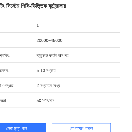
িং সিস্টেম পিসি-ভিত্তিক কন্ট্রোলার
1
20000~45000
ড প্যাকিং:
স্ট্যান্ডার্ড কাঠের বাক্স সহ
য়কাল:
5-10 সপ্তাহ
শোধ পদ্ধতি:
2 সপ্তাহের মধ্যে
ষমতা:
50 পিসি/মাস
সেরা মূল্য পান
যোগাযোগ করুন