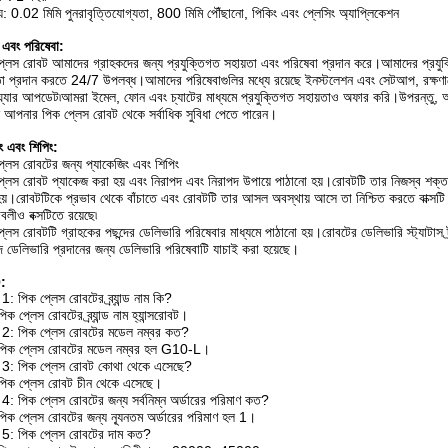
্ট্য: 0.02 মিমি পুনরাবৃত্তিযোগ্যতা, 800 মিমি পৌঁছানো, পিকিং এবং প্লেসিং অ্যাপ্লিকেশন
ন এবং পরিষেবা:
্লেস রোবট আমাদের গ্রাহকদের জন্য প্রযুক্তিগত সহায়তা এবং পরিষেবা প্রদান করে।আমাদের প্রযু
তা প্রদান করতে 24/7 উপলব্ধ।আমাদের পরিষেবাগুলির মধ্যে রয়েছে ইনস্টলেশন এবং সেটআপ, রক্ষণাবেক্
ওয়্যার আপডেট৷আমরা ইমেল, ফোন এবং চ্যাটের মাধ্যমে প্রযুক্তিগত সহায়তাও অফার করি।উপরন্তু, আ
আপনার পিক প্লেস রোবট থেকে সর্বাধিক সুবিধা পেতে পারেন।
িং এবং শিপিং:
্লেস রোবটের জন্য প্যাকেজিং এবং শিপিং
্লেস রোবট প্যাকেজ করা হয় এবং নিরাপদ এবং নিরাপদ উপায়ে পাঠানো হয়।রোবটটি তার নিজস্ব শক্ত ক
হয়।রোবটটিকে প্রভাব থেকে বাঁচাতে এবং রোবটটি তার আসল অবস্থায় আসে তা নিশ্চিত করতে বাক্সটি
শাবলীও বক্সটিতে রয়েছে৷
্লেস রোবটটি গ্রাহকের পছন্দের ডেলিভারি পরিষেবার মাধ্যমে পাঠানো হয়।রোবটের ডেলিভারি স্ট্যাটাস ট
দ ডেলিভারি প্রদানের জন্য ডেলিভারি পরিষেবাটি যাচাই করা হয়েছে।
:
 1: পিক প্লেস রোবটের ব্র্যান্ড নাম কি?
ক প্লেস রোবটের ব্র্যান্ড নাম হ্যান্সরোবট।
ন 2: পিক প্লেস রোবটের মডেল নম্বর কত?
পিক প্লেস রোবটের মডেল নম্বর হল G10-L।
ন 3: পিক প্লেস রোবট কোথা থেকে এসেছে?
িক প্লেস রোবট চীন থেকে এসেছে।
ন 4: পিক প্লেস রোবটের জন্য সর্বনিম্ন অর্ডারের পরিমাণ কত?
িক প্লেস রোবটের জন্য ন্যূনতম অর্ডারের পরিমাণ হল 1।
ন 5: পিক প্লেস রোবটের দাম কত?