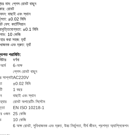
যের নাম: প্লেস রোবট বাছুন
কার: রোবট
দন: বাছাই এবং স্থান
্ভুলতা: ±0.02 মিমি
ট বেস: কার্টেসিয়ান
রাবৃত্তিযোগ্যতা: ±0.1 মিমি
লোড: 10 কেজি
বহার করা সহজ: হ্যাঁ
িধাজনক এবং দ্রুত: হ্যাঁ
ক্তিগত পরামিতি:
মিটার
বর্ণনা
আর্ম
6-অক্ষ
প্লেস রোবট বাছুন
ার সাপ্লাই
AC220V
তা
±0.02 মিমি
্টি
1 বছর
ন
বাছাই এবং স্থান
়্যার
রোবট অপারেটিং সিস্টেম
ত্তা
EN ISO 10218-1
ের ওজন
25 কেজি
ড
10 কেজি
6 অক্ষ রোবট, সুবিধাজনক এবং দ্রুত, উচ্চ নির্ভুলতা, দীর্ঘ জীবন, প্রশস্ত অ্যাপ্লিকেশন