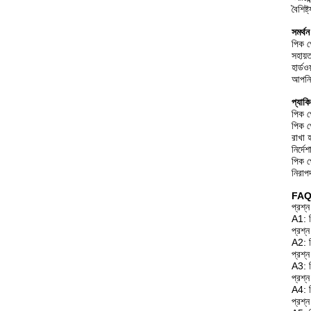
বৈশিষ
সমর্থ
পিক প
সহায়
হার্ড
আপনি 
প্যাক
পিক প
পিক প
রাখা 
নির্দে
পিক প
নিরাপ
FAQ
প্রশ্ন
A1: পি
প্রশ্
A2: 
প্রশ্
A3: প
প্রশ্
A4: প
প্রশ্