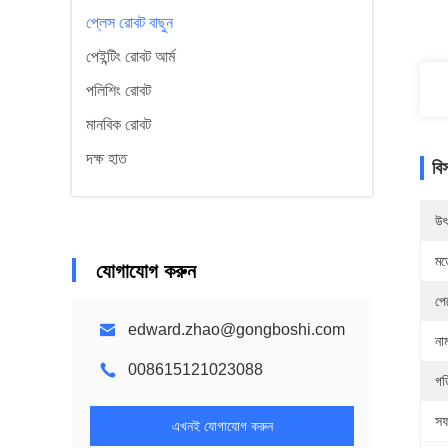
প্লেস রোবট বাছুন
পেইন্টিং রোবট আর্ম
পলিশিং রোবট
মানবিক রোবট
দক্ষ হাত
বি
উৎ
মড
যোগাযোগ করুন
পে
edward.zhao@gongboshi.com
না
008615121023088
গত
সফ
এখনই যোগাযোগ করুন