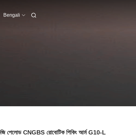
Bengali
েজি পেলোড CNGBS রোবোটিক পিকিং আর্ম G10-L