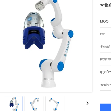
অপারেট
MOQ:
দাম:
স্ট্যান্ডার্
বিতরণ সম
মূল্যপরি
সরবরাহ ক্