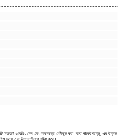
টি সহজেই ওয়েল্ডিং সেল এবং কর্মক্ষেত্রে একীভূত করা যেতে পারেউপরন্তু, এর উন্নত
নটাইম হ্রাস এবং উত্পাদনশীলতা বৃদ্ধি করে।