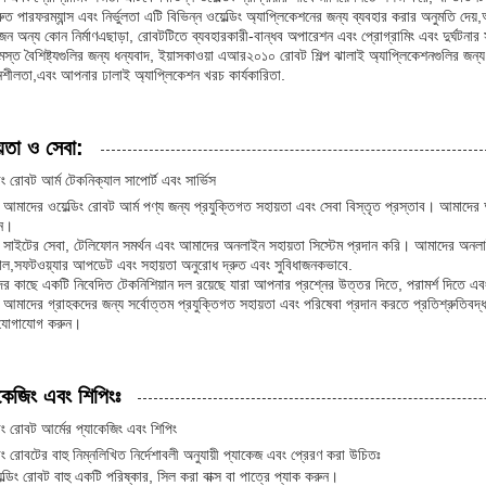
রুত পারফরম্যান্স এবং নির্ভুলতা এটি বিভিন্ন ওয়েল্ডিং অ্যাপ্লিকেশনের জন্য ব্যবহার করার অনুমতি দ
োজন অন্য কোন নির্মাণএছাড়া, রোবটটিতে ব্যবহারকারী-বান্ধব অপারেশন এবং প্রোগ্রামিং এবং দুর্ঘটনার
স্ত বৈশিষ্ট্যগুলির জন্য ধন্যবাদ, ইয়াসকাওয়া এআর২০১০ রোবট শিল্প ঝালাই অ্যাপ্লিকেশনগুলির জন্
দনশীলতা,এবং আপনার ঢালাই অ্যাপ্লিকেশন খরচ কার্যকারিতা.
়তা ও সেবা:
ডিং রোবট আর্ম টেকনিক্যাল সাপোর্ট এবং সার্ভিস
আমাদের ওয়েল্ডিং রোবট আর্ম পণ্য জন্য প্রযুক্তিগত সহায়তা এবং সেবা বিস্তৃত প্রস্তাব। আমাদের
ান।
সাইটের সেবা, টেলিফোন সমর্থন এবং আমাদের অনলাইন সহায়তা সিস্টেম প্রদান করি। আমাদের অনলাইন 
ুয়াল,সফটওয়্যার আপডেট এবং সহায়তা অনুরোধ দ্রুত এবং সুবিধাজনকভাবে.
র কাছে একটি নিবেদিত টেকনিশিয়ান দল রয়েছে যারা আপনার প্রশ্নের উত্তর দিতে, পরামর্শ দিতে
আমাদের গ্রাহকদের জন্য সর্বোত্তম প্রযুক্তিগত সহায়তা এবং পরিষেবা প্রদান করতে প্রতিশ্রুতি
 যোগাযোগ করুন।
কেজিং এবং শিপিংঃ
ডিং রোবট আর্মের প্যাকেজিং এবং শিপিং
ডিং রোবটের বাহু নিম্নলিখিত নির্দেশাবলী অনুযায়ী প্যাকেজ এবং প্রেরণ করা উচিতঃ
েল্ডিং রোবট বাহু একটি পরিষ্কার, সিল করা বাক্স বা পাত্রে প্যাক করুন।