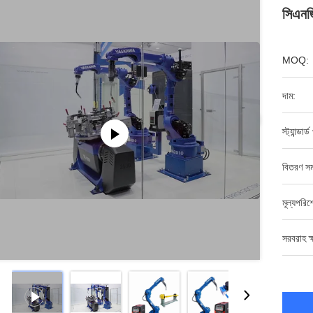
সিএনজি
MOQ:
দাম:
স্ট্যান্ডার্
বিতরণ সম
মূল্যপরি
সরবরাহ ক্