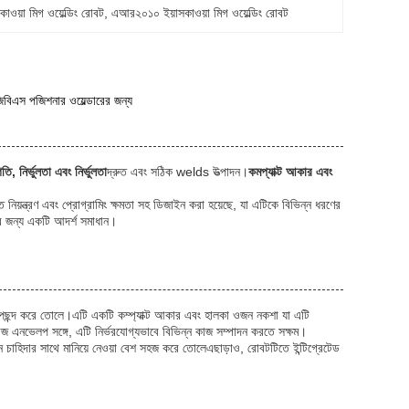
াওয়া মিগ ওয়েল্ডিং রোবট
, 
এআর২০১০ ইয়াসকাওয়া মিগ ওয়েল্ডিং রোবট
িএস পজিশনার ওয়েল্ডারের জন্য
তি, নির্ভুলতা এবং নির্ভুলতা
দ্রুত এবং সঠিক welds উত্পাদন।
কমপ্যাক্ট আকার এবং
ন্নত নিয়ন্ত্রণ এবং প্রোগ্রামিং ক্ষমতা সহ ডিজাইন করা হয়েছে, যা এটিকে বিভিন্ন ধরণের
নের জন্য একটি আদর্শ সমাধান।
ত পছন্দ করে তোলে।এটি একটি কম্প্যাক্ট আকার এবং হালকা ওজন নকশা যা এটি
কাজ এনভেলপ সঙ্গে, এটি নির্ভরযোগ্যভাবে বিভিন্ন কাজ সম্পাদন করতে সক্ষম।
াদন চাহিদার সাথে মানিয়ে নেওয়া বেশ সহজ করে তোলেএছাড়াও, রোবটটিতে ইন্টিগ্রেটেড