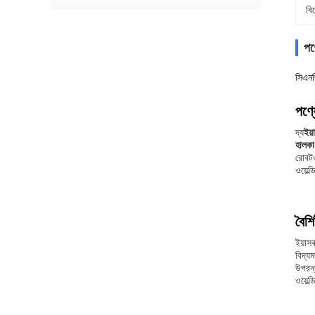
বি
পণ্
সিএনজ
পণ্য
দ্য
ইয
হালক
রোবট
ওয়েল
বৈশিষ
ইয়াস
বিদ্য
উপরন্
ওয়েল্