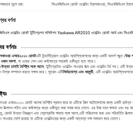
শেষভাবে তুলে ধরা:
সিএনজিবিএস রোবট ওয়েল্ডিং ইয়াসকাওয়া
, 
সিএনজিবিএস ইয়াসক
যের বর্ণনা
িবিএস ওয়েল্ডিং রোবট ইন্টিগ্রেশন সলিউশন Yaskawa AR2010 ওয়েল্ডিং রোবট আর্ম এবং সিএনজিব
ের বর্ণনাঃ
়াসকাওয়া এআর২০১০ রোবট
এটি ইন্ডাস্ট্রিয়াল ওয়েল্ডিং অ্যাপ্লিকেশনের জন্য একটি আদর্শ পছন্দ।
উচ্চ গ
া ওজন নকশা
, যা ওয়েড সেল এবং কর্মক্ষেত্রে সহজেই একীভূত হতে পারে।
ও
উন্নত ঢালাই বৈশিষ্ট্য সঙ্গে আসে
, ইন্টিগ্রেটেড ওয়েল্ডিং পাওয়ার উত্স এবং ওয়েল্ডিং টর্চ সহ। এটি উ
্ডিং টাস্ক সম্পাদন করতে সক্ষম করে। সুতরাং এটি
নির্ভরযোগ্য এবং বহুমুখী
, এটি ওয়েল্ডিং অ্যাপ্লিকেশ
্ট্যঃ
কাওয়া এআর২০১০ রোবট অনেক বৈশিষ্ট্য প্রদান করে যা এটিকে শিল্প অটোমেশনের জন্য একটি দুর্দান্
মান উত্পাদন লাইন এবং কর্মক্ষেত্র মধ্যে একীভূত করা সহজ করে তোলে. এর উচ্চ বহন ক্ষমতা এবং বড় 
তু, রোবট উন্নত নিয়ন্ত্রণ এবং প্রোগ্রামিং ক্ষমতা সঙ্গে আসে,এটি পরিচালনা করা এবং পরিবর্তিত উত্প
ডিং পাওয়ার সোর্স রয়েছে যা এটিকে ওয়েল্ডিংয়ের জন্য একটি অত্যন্ত দক্ষ সমাধান করে তোলে।