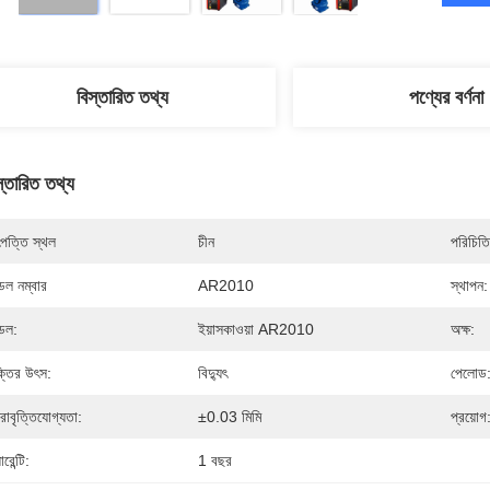
বিস্তারিত তথ্য
পণ্যের বর্ণনা
স্তারিত তথ্য
পত্তি স্থল
চীন
পরিচিতি
েল নম্বার
AR2010
স্থাপন:
েল:
ইয়াসকাওয়া AR2010
অক্ষ:
্তির উৎস:
বিদ্যুৎ
পেলোড
নরাবৃত্তিযোগ্যতা:
±0.03 মিমি
প্রয়োগ
ারেন্টি:
1 বছর