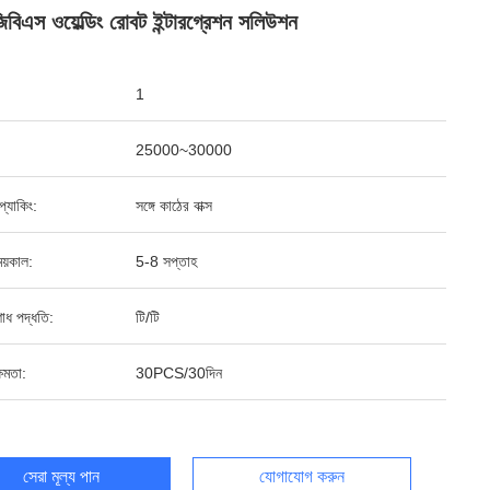
বিএস ওয়েল্ডিং রোবট ইন্টারগ্রেশন সলিউশন
1
25000~30000
ড প্যাকিং:
সঙ্গে কাঠের বাক্স
য়কাল:
5-8 সপ্তাহ
শোধ পদ্ধতি:
টি/টি
ষমতা:
30PCS/30দিন
সেরা মূল্য পান
যোগাযোগ করুন