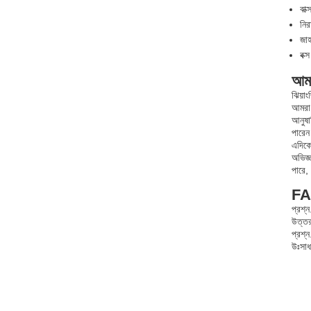
বাক
নির
জাহ
বক্
আমা
ঝিয়া
আমরা 
আনুষা
পারেন
এদিকে
অভিজ্
পারে,
FA
প্রশ্
উত্তর
প্রশ্
উঃসাধ