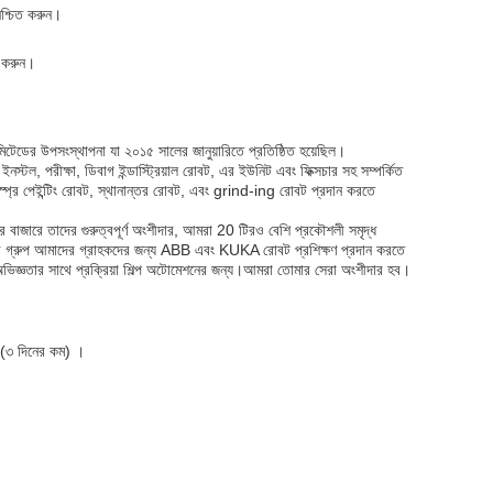
িশ্চিত করুন।
র করুন।
লিমিটেডের উপসংস্থাপনা যা ২০১৫ সালের জানুয়ারিতে প্রতিষ্ঠিত হয়েছিল।
স্টল, পরীক্ষা, ডিবাগ ইন্ডাস্ট্রিয়াল রোবট, এর ইউনিট এবং ফিক্সচার সহ সম্পর্কিত
স্প্রে পেইন্টিং রোবট, স্থানান্তর রোবট, এবং grind-ing রোবট প্রদান করতে
রে তাদের গুরুত্বপূর্ণ অংশীদার, আমরা 20 টিরও বেশি প্রকৌশলী সমৃদ্ধ
ি গ্রুপ আমাদের গ্রাহকদের জন্য ABB এবং KUKA রোবট প্রশিক্ষণ প্রদান করতে
্ধ অভিজ্ঞতার সাথে প্রক্রিয়া শিল্প অটোমেশনের জন্য।আমরা তোমার সেরা অংশীদার হব।
((৩ দিনের কম) ।