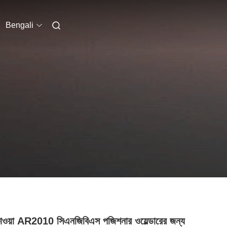
Bengali
কাওয়া AR2010 সিএনজিবিএস পজিশনার ওয়েল্ডারের জন্য