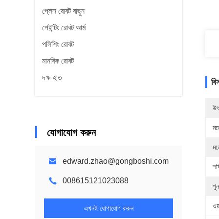
প্লেস রোবট বাছুন
পেইন্টিং রোবট আর্ম
পলিশিং রোবট
মানবিক রোবট
দক্ষ হাত
বি
উৎ
মড
যোগাযোগ করুন
মড
edward.zhao@gongboshi.com
শক
008615121023088
পু
ওয়
এখনই যোগাযোগ করুন