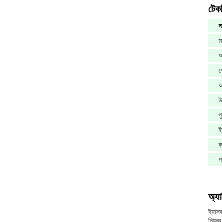
টেকন
ন
ম
অ
প
অ
উ
প
ই
ক
গ্
অ্যা
ইয়াস
নিয়ন্