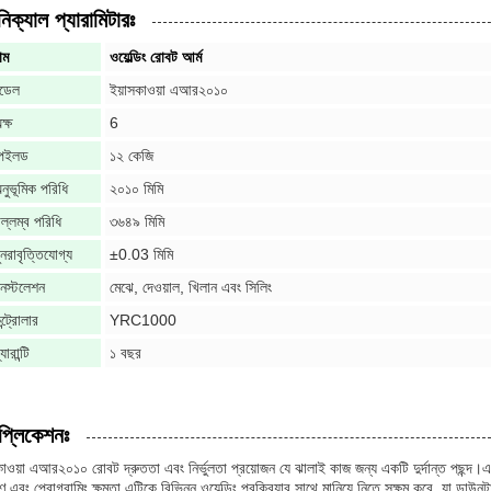
িক্যাল প্যারামিটারঃ
াম
ওয়েল্ডিং রোবট আর্ম
ডেল
ইয়াসকাওয়া এআর২০১০
ক্ষ
6
েইলড
১২ কেজি
নুভূমিক পরিধি
২০১০ মিমি
ল্লম্ব পরিধি
৩৬৪৯ মিমি
ুনরাবৃত্তিযোগ্য
±0.03 মিমি
নস্টলেশন
মেঝে, দেওয়াল, খিলান এবং সিলিং
ন্ট্রোলার
YRC1000
যারান্টি
১ বছর
প্লিকেশনঃ
কাওয়া এআর২০১০ রোবট দ্রুততা এবং নির্ভুলতা প্রয়োজন যে ঝালাই কাজ জন্য একটি দুর্দান্ত পছন্দ।এ
ত্রণ এবং প্রোগ্রামিং ক্ষমতা এটিকে বিভিন্ন ওয়েল্ডিং প্রক্রিয়ার সাথে মানিয়ে নিতে সক্ষম করে, যা ডাউ