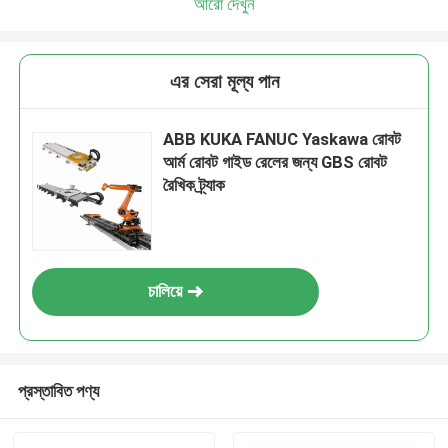
আরো দেখুন
এর সেরা মূল্য পান
ABB KUKA FANUC Yaskawa রোবট
আর্ম রোবট গাইড রেলের জন্য GBS রোবট
রৈখিক ট্র্যাক
চালিয়ে
প্রস্তাবিত পণ্য