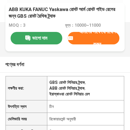
ABB KUKA FANUC Yaskawa রোবট আর্ম রোবট গাইড রেলের
জন্য GBS রোবট রৈখিক ট্র্যাক
MOQ：3
মূল্য：10000~11000
আমাদের সাথে যোগাযোগ
ভালো দাম
করুন
পণ্যের বর্ণনা
GBS রোবট লিনিয়ার ট্র্যাক
,
লক্ষণীয় করা:
ABB রোবট লিনিয়ার ট্র্যাক
,
ইয়াস্কাওয়া রোবট লিনিয়ার রেল
উৎপত্তি স্থল
চীন
ডেলিভারি সময়
রিকোয়ারমেন্ট অনুযায়ী