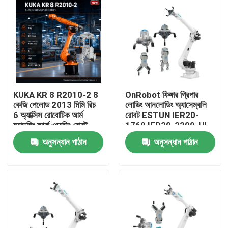
KUKA KR 8 R2010-2 8
OnRobot ফিঙ্গার গ্রিপার
কেজি পেলোড 2013 মিমি রিচ
লোডিং আনলোডিং অ্যাসেম্বলি
6 অ্যাক্সিস রোবোটিক আর্ম
রোবট ESTUN IER20-
হ্যান্ডলিং আর্ক ওয়েল্ডিং রোবট
1760 IER20-2300-HI
মেশিন টেন্ডিং রোবট গ্রিপার সহ
ইন্ডাস্ট্রিয়াল রোবট
অনুসন্ধান পাঠান
অনুসন্ধান পাঠান
বাড়ি
পণ্য
ভিডিও