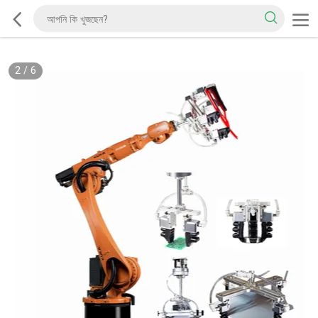
2
/
6