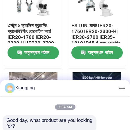
আমাদের সম্পর্কে
এস্টুন ৬ অ্যাক্সিস হ্যান্ডলিং
ESTUN রোবট IER20-
প্যালেটাইজিং রোবোটিক আর্ম
1760 IER20-2300-HI
কারখানা ভ্রমণ
IER20-1760 IER20-
IER30-2700 IER35-
2300-HI IER30-2700
1810 IP65 6 অক্ষ হ্যান্ডলিং
IER35-1810
আর্ক ওয়েল্ডিং লোডিং এবং
অনুসন্ধান পাঠান
অনুসন্ধান পাঠান
মান নিয়ন্ত্রণ
আনলোডিং রোবট
আমাদের সাথে যোগাযোগ
Xiangjing
ব্লগ
3:04 AM
উদ্ধৃতির জন্য আবেদন
Good day, what product are you looking 
for?
শিল্প রোবট হাত
ভারী লোড ইন্ডাস্ট্রিয়াল
ভারী ডিউটি KUKA KMP