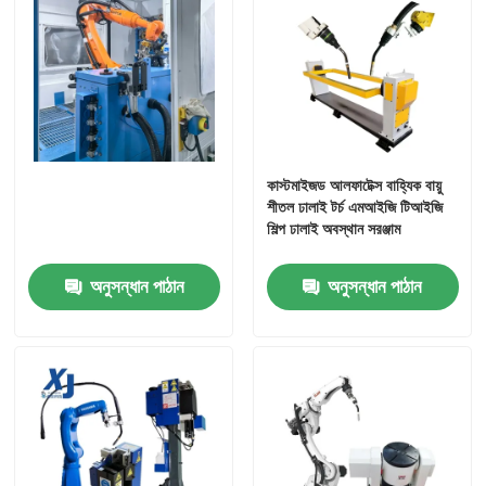
কাস্টমাইজড আলফাটেক্স বাহ্যিক বায়ু
শীতল ঢালাই টর্চ এমআইজি টিআইজি
শিল্প ঢালাই অবস্থান সরঞ্জাম
অনুসন্ধান পাঠান
অনুসন্ধান পাঠান