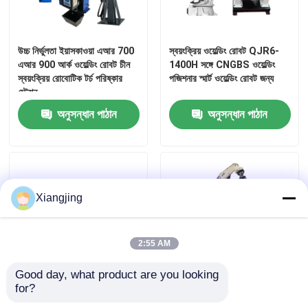
উচ্চ নির্ভুলতা ইয়াসকাওয়া এআর 700
স্বয়ংক্রিয় ওয়েল্ডিং রোবট QJR6-
এআর 900 আর্ক ওয়েল্ডিং রোবট চীন
1400H সঙ্গে CNGBS ওয়েল্ডিং
স্বয়ংক্রিয় রোবোটিক টর্চ পরিষ্কার
পজিশনার স্মার্ট ওয়েল্ডিং রোবট জন্য
স্টেশন
অনুসন্ধান পাঠান
অনুসন্ধান পাঠান
Xiangjing
বাড়ি
2:55 AM
পণ্য
Good day, what product are you looking 
for?
ইয়াসকাওয়া AR2010 সিএনজিবিএস
শিল্প রোবট FD-B6 রোবট আর্ম 6
ভিডিও
পজিশনার ওয়েল্ডারের জন্য
অক্ষ রোবট প্যালেটাইজার প্যালেট